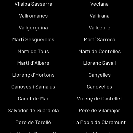
Vilalba Sasserra
Veciana
Vallromanes
Vallirana
Vallgorguina
Vallcebre
Martí Sesgueioles
Martí Sarroca
Martí de Tous
Martí de Centelles
Martí d´Albars
Llorenç Savall
Llorenç d´Hortons
Canyelles
Cànoves i Samalús
Canovelles
Canet de Mar
Vicenç de Castellet
Salvador de Guardiola
Pere de Vilamajor
Pere de Torelló
La Pobla de Claramunt