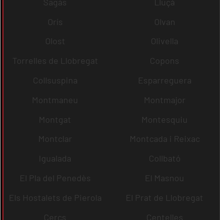
Sagàs
Lluçà
Orís
Olvan
Olost
Olivella
Torrelles de Llobregat
Copons
Collsuspina
Esparreguera
Montmaneu
Montmajor
Montgat
Montesquiu
Montclar
Montcada i Reixac
Igualada
Collbató
El Pla del Penedès
El Masnou
Els Hostalets de Pierola
El Prat de Llobregat
Cercs
Centelles