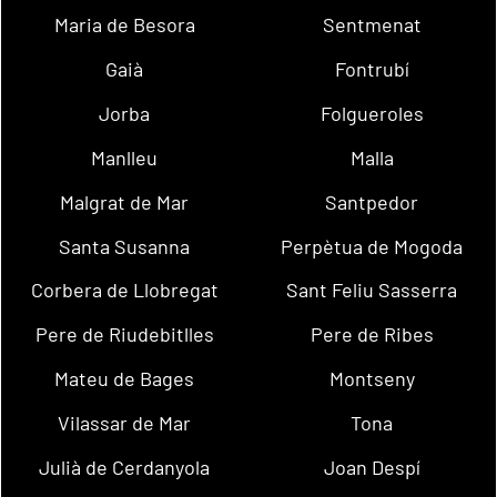
Maria de Besora
Sentmenat
Gaià
Fontrubí
Jorba
Folgueroles
Manlleu
Malla
Malgrat de Mar
Santpedor
Santa Susanna
Perpètua de Mogoda
Corbera de Llobregat
Sant Feliu Sasserra
Pere de Riudebitlles
Pere de Ribes
Mateu de Bages
Montseny
Vilassar de Mar
Tona
Julià de Cerdanyola
Joan Despí