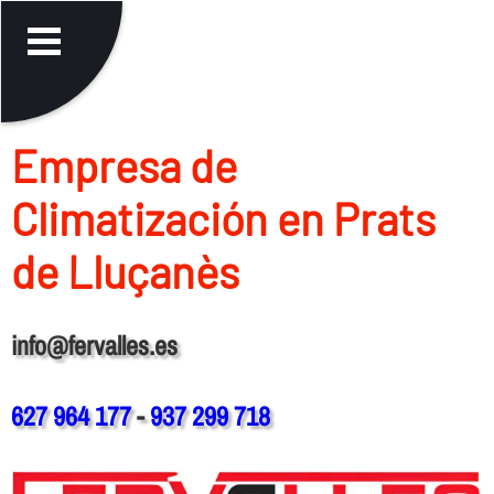
Empresa de
Climatización en Prats
de Lluçanès
info@fervalles.es
627 964 177
-
937 299 718