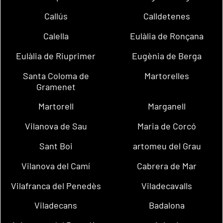
Callús
Calldetenes
Calella
Eulàlia de Ronçana
Eulàlia de Riuprimer
Eugènia de Berga
Santa Coloma de
Martorelles
Gramenet
Martorell
Marganell
Vilanova de Sau
Maria de Corcó
Sant Boi
artomeu del Grau
Vilanova del Camí
Cabrera de Mar
Vilafranca del Penedès
Viladecavalls
Viladecans
Badalona