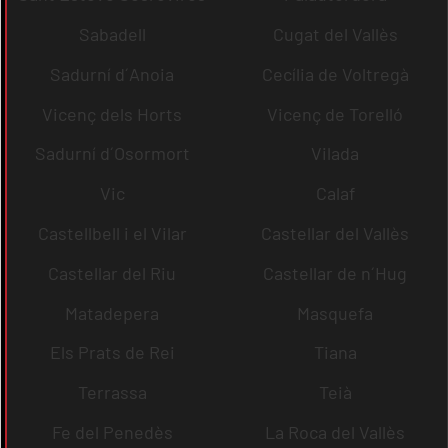
Sabadell
Cugat del Vallès
Sadurní d´Anoia
Cecília de Voltregà
Vicenç dels Horts
Vicenç de Torelló
Sadurní d´Osormort
Vilada
Vic
Calaf
Castellbell i el Vilar
Castellar del Vallès
Castellar del Riu
Castellar de n´Hug
Matadepera
Masquefa
Els Prats de Rei
Tiana
Terrassa
Teià
Fe del Penedès
La Roca del Vallès