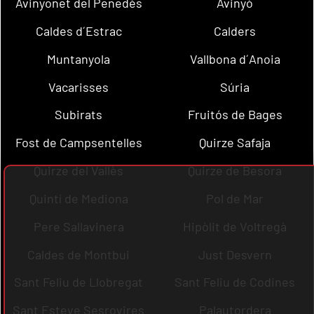
Avinyonet del Penedès
Avinyó
Caldes d´Estrac
Calders
Muntanyola
Vallbona d´Anoia
Vacarisses
Súria
Subirats
Fruitós de Bages
Fost de Campsentelles
Quirze Safaja
Quirze del Vallès
Quirze de Besora
Quintí de Mediona
Pol de Mar
Pere Sallavinera
Hipòlit de Voltregà
Caldes de Montbui
Just Desvern
Sant Feliu de Llobregat
Sant Feliu de Codines
Sant Esteve Sesrovires
Palautordera