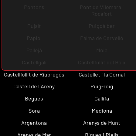
Pontons
Pont de Vilomara i
Rocafort
Pujalt
Puigdàlber
Papiol
Palma de Cervelló
Pallejà
Moià
Castellgalí
Castellfullit del Boix
Castellfollit de Riubregós
Castellet i la Gornal
Castell de l´Areny
Puig-reig
Begues
Gallifa
Sora
Mediona
Argentona
Arenys de Munt
Arenys de Mar
Bigues i Riells