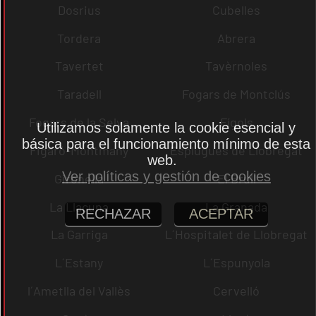
Dosrius
Cubelles
Tordera
Abrera
Tavertet
Tavèrnoles
Taradell
Fogars de Montclús
Fogars de la Selva
Fígols
Utilizamos solamente la cookie esencial y
básica para el funcionamiento mínimo de esta
Figaró-Montmany
Esplugues de Llobregat
web.
Ver políticas y gestión de cookies
Gironella
El Brull
La Llacuna
La Granada
RECHAZAR
ACEPTAR
La Garriga
L´Hospitalet de Llobregat
L´Estany
L´Espunyola
l´Ametlla del Vallès
Cervelló