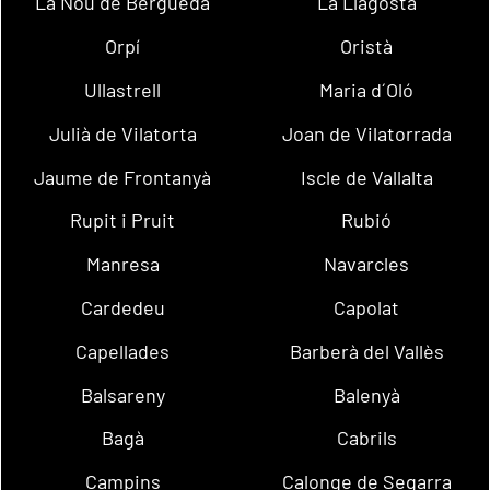
La Nou de Berguedà
La Llagosta
Orpí
Oristà
Ullastrell
Maria d´Oló
Julià de Vilatorta
Joan de Vilatorrada
Jaume de Frontanyà
Iscle de Vallalta
Rupit i Pruit
Rubió
Manresa
Navarcles
Cardedeu
Capolat
Capellades
Barberà del Vallès
Balsareny
Balenyà
Bagà
Cabrils
Campins
Calonge de Segarra