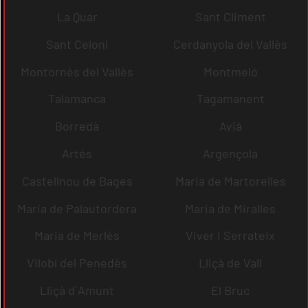
La Quar
Sant Climent
Sant Celoni
Cerdanyola del Vallès
Montornès del Vallès
Montmeló
Talamanca
Tagamanent
Borredà
Avià
Artés
Argençola
Castellnou de Bages
Maria de Martorelles
Maria de Palautordera
Maria de Miralles
Maria de Merlès
Viver i Serrateix
Vilobí del Penedès
Lliçà de Vall
Lliçà d´Amunt
El Bruc