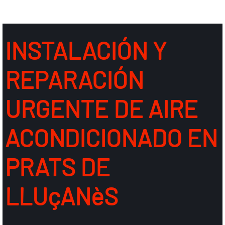
INSTALACIÓN Y
REPARACIÓN
URGENTE DE AIRE
ACONDICIONADO EN
PRATS DE
LLUçANèS