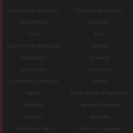
Castellví de Rosanes
Castellví de la Marca
Castellterçol
Castellolí
rrius
Gurb
Guardiola de Berguedà
Gualba
Granollers
Granera
Gisclareny
Fonollosa
Cornellà de Llobregat
Gelida
Navas
Palau-solità i Plegamans
Palafolls
Pacs del Penedès
Rellinars
Rajadell
Premià de Dalt
Prats de Lluçanès