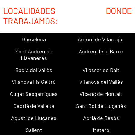
LOCALIDADES DONDE
TRABAJAMOS:
Barcelona
Antoni de Vilamajor
Sant Andreu de
Andreu de la Barca
Llavaneres
Badia del Vallès
Vilassar de Dalt
Vilanova i la Geltrú
Vilanova del Vallès
Cugat Sesgarrigues
Vicenç de Montalt
Cebrià de Vallalta
Sant Boi de Lluçanès
Agustí de Lluçanès
Adrià de Besòs
Sallent
Mataró