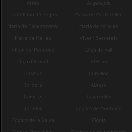
Artés
Argençola
Castellnou de Bages
Maria de Martorelles
Maria de Palautordera
Maria de Miralles
Maria de Merlès
Viver i Serrateix
Vilobí del Penedès
Lliçà de Vall
Lliçà d´Amunt
El Bruc
Dosrius
Cubelles
Tordera
Abrera
Tavertet
Tavèrnoles
Taradell
Fogars de Montclús
Fogars de la Selva
Fígols
Figaró-Montmany
Esplugues de Llobregat