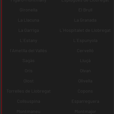
Gironella
El Brull
La Llacuna
La Granada
La Garriga
L´Hospitalet de Llobregat
L´Estany
L´Espunyola
l´Ametlla del Vallès
Cervelló
Sagàs
Lluçà
Orís
Olvan
Olost
Olivella
Torrelles de Llobregat
Copons
Collsuspina
Esparreguera
Montmaneu
Montmajor