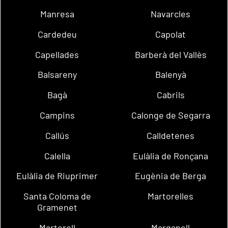
Manresa
Navarcles
Cardedeu
Capolat
Capellades
Barberà del Vallès
Balsareny
Balenyà
Bagà
Cabrils
Campins
Calonge de Segarra
Callús
Calldetenes
Calella
Eulàlia de Ronçana
Eulàlia de Riuprimer
Eugènia de Berga
Santa Coloma de
Martorelles
Gramenet
Martorell
Marganell