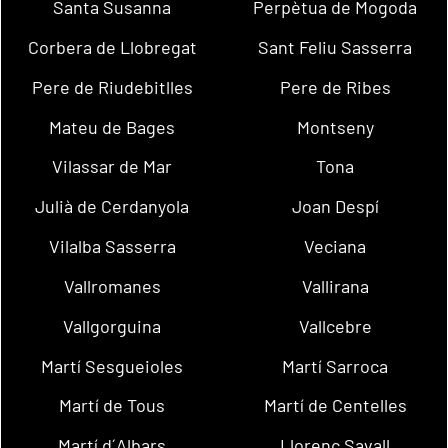
Santa Susanna
Perpètua de Mogoda
Corbera de Llobregat
Sant Feliu Sasserra
Pere de Riudebitlles
Pere de Ribes
Mateu de Bages
Montseny
Vilassar de Mar
Tona
Julià de Cerdanyola
Joan Despí
Vilalba Sasserra
Veciana
Vallromanes
Vallirana
Vallgorguina
Vallcebre
Martí Sesgueioles
Martí Sarroca
Martí de Tous
Martí de Centelles
Martí d´Albars
Llorenç Savall