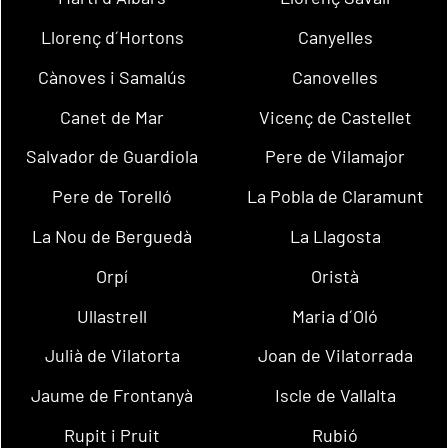
Llorenç d´Hortons
Canyelles
Cànoves i Samalús
Canovelles
Canet de Mar
Vicenç de Castellet
Salvador de Guardiola
Pere de Vilamajor
Pere de Torelló
La Pobla de Claramunt
La Nou de Berguedà
La Llagosta
Orpí
Oristà
Ullastrell
Maria d´Oló
Julià de Vilatorta
Joan de Vilatorrada
Jaume de Frontanyà
Iscle de Vallalta
Rupit i Pruit
Rubió