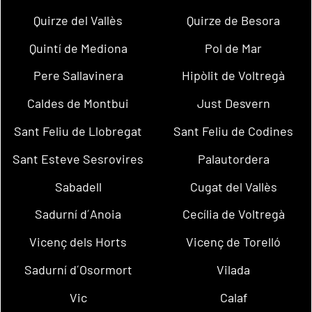
Quirze del Vallès
Quirze de Besora
Quintí de Mediona
Pol de Mar
Pere Sallavinera
Hipòlit de Voltregà
Caldes de Montbui
Just Desvern
Sant Feliu de Llobregat
Sant Feliu de Codines
Sant Esteve Sesrovires
Palautordera
Sabadell
Cugat del Vallès
Sadurní d´Anoia
Cecília de Voltregà
Vicenç dels Horts
Vicenç de Torelló
Sadurní d´Osormort
Vilada
Vic
Calaf