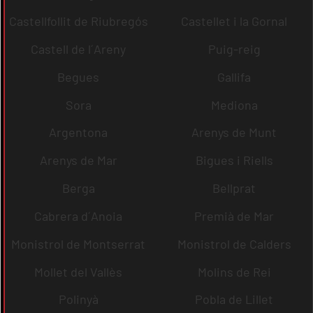
Castellfollit de Riubregós
Castellet i la Gornal
Castell de l´Areny
Puig-reig
Begues
Gallifa
Sora
Mediona
Argentona
Arenys de Munt
Arenys de Mar
Bigues i Riells
Berga
Bellprat
Cabrera d´Anoia
Premià de Mar
Monistrol de Montserrat
Monistrol de Calders
Mollet del Vallès
Molins de Rei
Polinyà
Pobla de Lillet