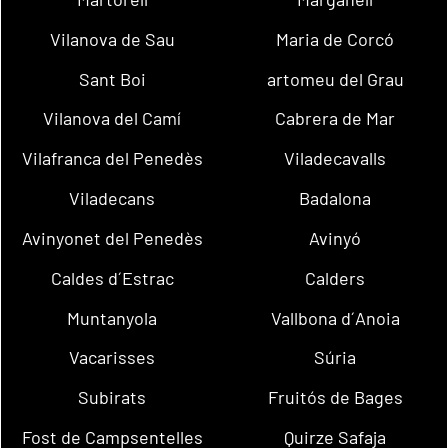
Vilanova de Sau
Maria de Corcó
Sant Boi
artomeu del Grau
Vilanova del Camí
Cabrera de Mar
Vilafranca del Penedès
Viladecavalls
Viladecans
Badalona
Avinyonet del Penedès
Avinyó
Caldes d´Estrac
Calders
Muntanyola
Vallbona d´Anoia
Vacarisses
Súria
Subirats
Fruitós de Bages
Fost de Campsentelles
Quirze Safaja