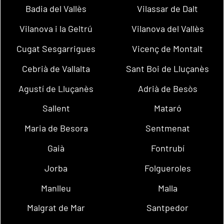
Badia del Vallès
Vilassar de Dalt
Vilanova i la Geltrú
Vilanova del Vallès
Cugat Sesgarrigues
Vicenç de Montalt
Cebrià de Vallalta
Sant Boi de Lluçanès
Agustí de Lluçanès
Adrià de Besòs
Sallent
Mataró
Maria de Besora
Sentmenat
Gaià
Fontrubí
Jorba
Folgueroles
Manlleu
Malla
Malgrat de Mar
Santpedor