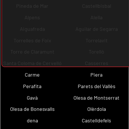
Pineda de Mar
Castellbisbal
Alpens
Alella
Aiguafreda
Aguilar de Segarra
Torrelles de Foix
Torrelavit
Torre de Claramunt
Torelló
Santa Coloma de Cervelló
Casserres
Carme
Piera
Perafita
Parets del Vallès
Gavà
Olesa de Montserrat
Olesa de Bonesvalls
Olèrdola
dena
Castelldefels