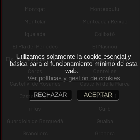
Montgat
Montesquiu
Montclar
Montcada i Reixac
Igualada
Collbató
El Pla del Penedès
El Masnou
Utilizamos solamente la cookie esencial y
Els Hostalets de Pierola
El Prat de Llobregat
básica para el funcionamiento mínimo de esta
Cercs
web.
Centelles
Ver políticas y gestión de cookies
Castellví de Rosanes
Castellví de la Marca
RECHAZAR
ACEPTAR
Castellterçol
Castellolí
rrius
Gurb
Guardiola de Berguedà
Gualba
Granollers
Granera