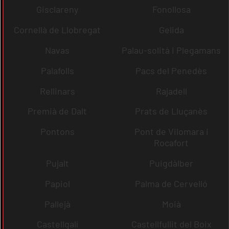
Gisclareny
Fonollosa
Cornellà de Llobregat
Gelida
Navas
Palau-solità i Plegamans
Palafolls
Pacs del Penedès
Rellinars
Rajadell
Premià de Dalt
Prats de Lluçanès
Pontons
Pont de Vilomara i
Rocafort
Pujalt
Puigdàlber
Papiol
Palma de Cervelló
Pallejà
Moià
Castellgalí
Castellfullit del Boix