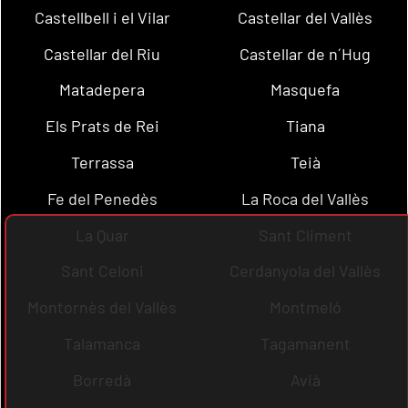
Castellbell i el Vilar
Castellar del Vallès
Castellar del Riu
Castellar de n´Hug
Matadepera
Masquefa
Els Prats de Rei
Tiana
Terrassa
Teià
Fe del Penedès
La Roca del Vallès
La Quar
Sant Climent
Sant Celoni
Cerdanyola del Vallès
Montornès del Vallès
Montmeló
Talamanca
Tagamanent
Borredà
Avià