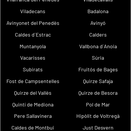
Viladecans
Badalona
Avinyonet del Penedès
Avinyó
Caldes d´Estrac
Calders
Muntanyola
Vallbona d´Anoia
Vacarisses
Súria
Subirats
Fruitós de Bages
Fost de Campsentelles
Quirze Safaja
Quirze del Vallès
Quirze de Besora
Quintí de Mediona
Pol de Mar
Pere Sallavinera
Hipòlit de Voltregà
Caldes de Montbui
Just Desvern