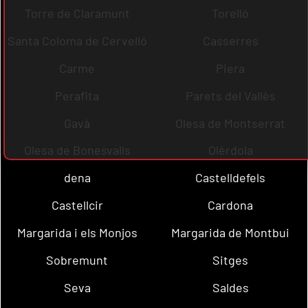
Torre de Claramunt
Torelló
Santa Coloma de Cervelló
Casserres
Carme
Piera
Perafita
Parets del Vallès
Gavà
Olesa de Montserrat
Olesa de Bonesvalls
Olèrdola
dena
Castelldefels
Castellcir
Cardona
Margarida i els Monjos
Margarida de Montbui
Sobremunt
Sitges
Seva
Saldes