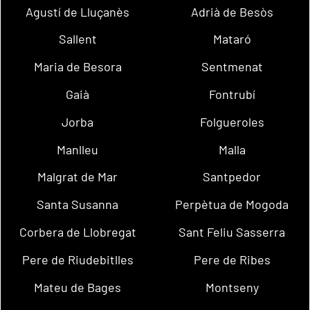
Agustí de Lluçanès
Adrià de Besòs
Sallent
Mataró
Maria de Besora
Sentmenat
Gaià
Fontrubí
Jorba
Folgueroles
Manlleu
Malla
Malgrat de Mar
Santpedor
Santa Susanna
Perpètua de Mogoda
Corbera de Llobregat
Sant Feliu Sasserra
Pere de Riudebitlles
Pere de Ribes
Mateu de Bages
Montseny