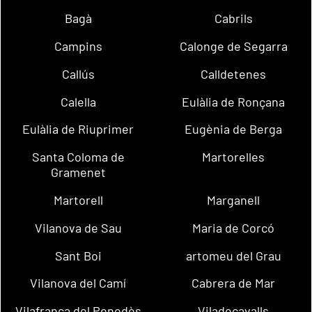
Bagà
Cabrils
Campins
Calonge de Segarra
Callús
Calldetenes
Calella
Eulàlia de Ronçana
Eulàlia de Riuprimer
Eugènia de Berga
Santa Coloma de
Martorelles
Gramenet
Martorell
Marganell
Vilanova de Sau
Maria de Corcó
Sant Boi
artomeu del Grau
Vilanova del Camí
Cabrera de Mar
Vilafranca del Penedès
Viladecavalls