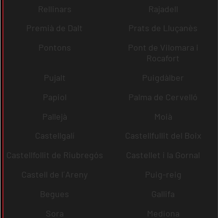
Rellinars
Rajadell
Premià de Dalt
Prats de Lluçanès
Pontons
Pont de Vilomara i
Rocafort
Pujalt
Puigdàlber
Papiol
Palma de Cervelló
Pallejà
Moià
Castellgalí
Castellfullit del Boix
Castellfollit de Riubregós
Castellet i la Gornal
Castell de l´Areny
Puig-reig
Begues
Gallifa
Sora
Mediona