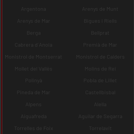
Argentona
Arenys de Munt
Arenys de Mar
Bigues i Riells
Berga
Bellprat
Cabrera d´Anoia
Premià de Mar
Monistrol de Montserrat
Monistrol de Calders
Mollet del Vallès
Molins de Rei
Polinyà
Pobla de Lillet
Pineda de Mar
Castellbisbal
Alpens
Alella
Aiguafreda
Aguilar de Segarra
Torrelles de Foix
Torrelavit