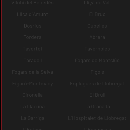
Vilobí del Penedès
Lliçà de Vall
Lliçà d´Amunt
El Bruc
Dosrius
Cubelles
Tordera
Abrera
Tavertet
Tavèrnoles
Taradell
Fogars de Montclús
Fogars de la Selva
Fígols
Figaró-Montmany
Esplugues de Llobregat
Gironella
El Brull
La Llacuna
La Granada
La Garriga
L´Hospitalet de Llobregat
L´Estany
L´Espunyola