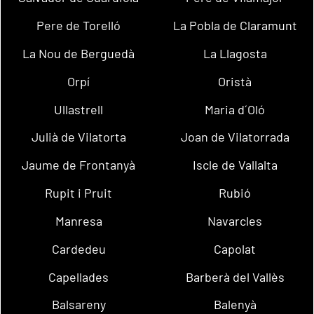
Pere de Torelló
La Pobla de Claramunt
La Nou de Berguedà
La Llagosta
Orpí
Oristà
Ullastrell
Maria d´Oló
Julià de Vilatorta
Joan de Vilatorrada
Jaume de Frontanyà
Iscle de Vallalta
Rupit i Pruit
Rubió
Manresa
Navarcles
Cardedeu
Capolat
Capellades
Barberà del Vallès
Balsareny
Balenyà