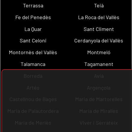
Terrassa
Teià
Fe del Penedès
La Roca del Vallès
La Quar
Sant Climent
Sant Celoni
Cerdanyola del Vallès
Montornès del Vallès
Montmeló
Talamanca
Tagamanent
Borredà
Avià
Artés
Argençola
Castellnou de Bages
Maria de Martorelles
Maria de Palautordera
Maria de Miralles
Maria de Merlès
Viver i Serrateix