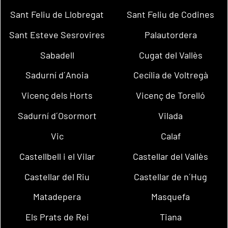
Sant Feliu de Llobregat
Sant Feliu de Codines
Sant Esteve Sesrovires
Palautordera
Sabadell
Cugat del Vallès
Sadurní d´Anoia
Cecília de Voltregà
Vicenç dels Horts
Vicenç de Torelló
Sadurní d´Osormort
Vilada
Vic
Calaf
Castellbell i el Vilar
Castellar del Vallès
Castellar del Riu
Castellar de n´Hug
Matadepera
Masquefa
Els Prats de Rei
Tiana