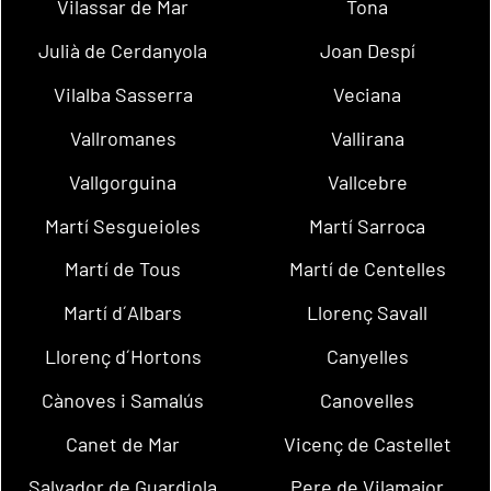
Vilassar de Mar
Tona
Julià de Cerdanyola
Joan Despí
Vilalba Sasserra
Veciana
Vallromanes
Vallirana
Vallgorguina
Vallcebre
Martí Sesgueioles
Martí Sarroca
Martí de Tous
Martí de Centelles
Martí d´Albars
Llorenç Savall
Llorenç d´Hortons
Canyelles
Cànoves i Samalús
Canovelles
Canet de Mar
Vicenç de Castellet
Salvador de Guardiola
Pere de Vilamajor