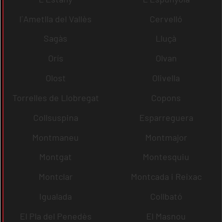
l´Ametlla del Vallès
Cervelló
Sagàs
Lluçà
Orís
Olvan
Olost
Olivella
Torrelles de Llobregat
Copons
Collsuspina
Esparreguera
Montmaneu
Montmajor
Montgat
Montesquiu
Montclar
Montcada i Reixac
Igualada
Collbató
El Pla del Penedès
El Masnou