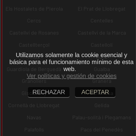
Els Hostalets de Pierola
El Prat de Llobregat
Cercs
Centelles
Castellví de Rosanes
Castellví de la Marca
Castellterçol
Castellolí
Utilizamos solamente la cookie esencial y
rrius
Gurb
básica para el funcionamiento mínimo de esta
Guardiola de Berguedà
Gualba
web.
Ver políticas y gestión de cookies
Granollers
Granera
RECHAZAR
ACEPTAR
Gisclareny
Fonollosa
Cornellà de Llobregat
Gelida
Navas
Palau-solità i Plegamans
Palafolls
Pacs del Penedès