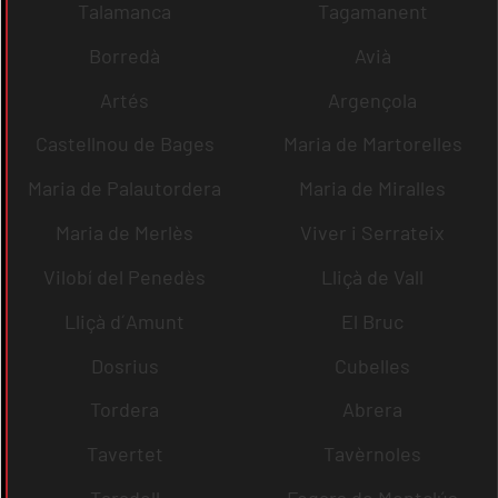
Talamanca
Tagamanent
Borredà
Avià
Artés
Argençola
Castellnou de Bages
Maria de Martorelles
Maria de Palautordera
Maria de Miralles
Maria de Merlès
Viver i Serrateix
Vilobí del Penedès
Lliçà de Vall
Lliçà d´Amunt
El Bruc
Dosrius
Cubelles
Tordera
Abrera
Tavertet
Tavèrnoles
Taradell
Fogars de Montclús