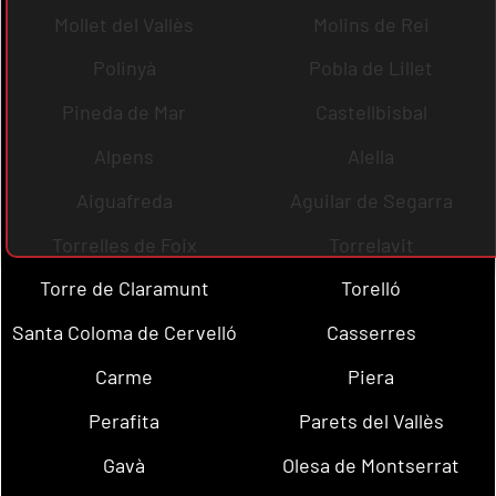
Mollet del Vallès
Molins de Rei
Polinyà
Pobla de Lillet
Pineda de Mar
Castellbisbal
Alpens
Alella
Aiguafreda
Aguilar de Segarra
Torrelles de Foix
Torrelavit
Torre de Claramunt
Torelló
Santa Coloma de Cervelló
Casserres
Carme
Piera
Perafita
Parets del Vallès
Gavà
Olesa de Montserrat