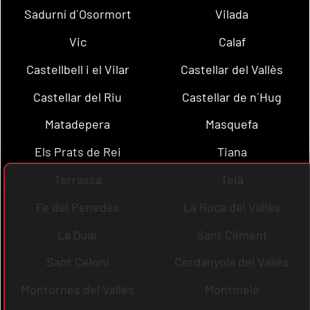
Sadurní d´Osormort
Vilada
Vic
Calaf
Castellbell i el Vilar
Castellar del Vallès
Castellar del Riu
Castellar de n´Hug
Matadepera
Masquefa
Els Prats de Rei
Tiana
Terrassa
Teià
Fe del Penedès
La Roca del Vallès
La Quar
Sant Climent
Sant Celoni
Cerdanyola del Vallès
Montornès del Vallès
Montmeló