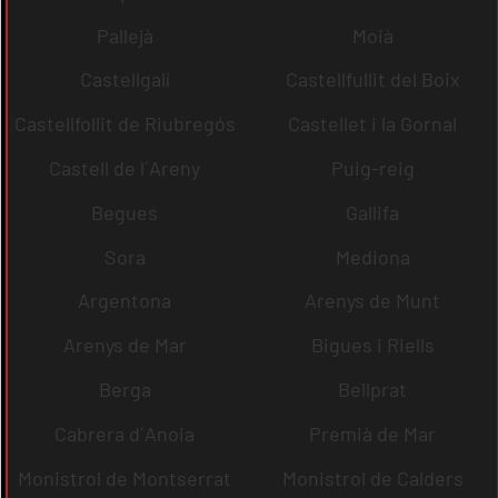
Pallejà
Moià
Castellgalí
Castellfullit del Boix
Castellfollit de Riubregós
Castellet i la Gornal
Castell de l´Areny
Puig-reig
Begues
Gallifa
Sora
Mediona
Argentona
Arenys de Munt
Arenys de Mar
Bigues i Riells
Berga
Bellprat
Cabrera d´Anoia
Premià de Mar
Monistrol de Montserrat
Monistrol de Calders