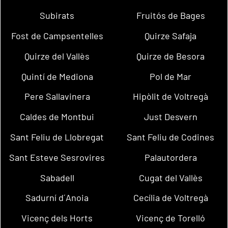
Subirats
Fruitós de Bages
Fost de Campsentelles
Quirze Safaja
Quirze del Vallès
Quirze de Besora
Quintí de Mediona
Pol de Mar
Pere Sallavinera
Hipòlit de Voltregà
Caldes de Montbui
Just Desvern
Sant Feliu de Llobregat
Sant Feliu de Codines
Sant Esteve Sesrovires
Palautordera
Sabadell
Cugat del Vallès
Sadurní d´Anoia
Cecília de Voltregà
Vicenç dels Horts
Vicenç de Torelló