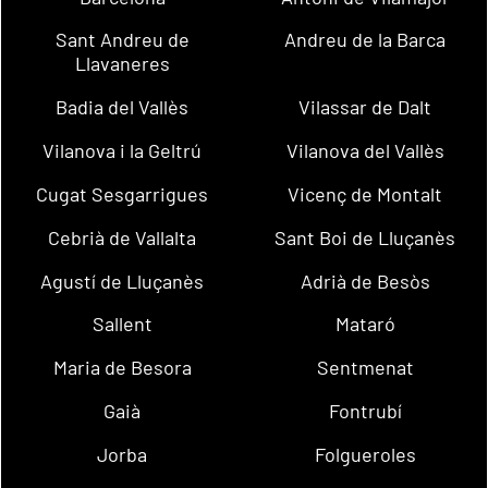
Sant Andreu de
Andreu de la Barca
Llavaneres
Badia del Vallès
Vilassar de Dalt
Vilanova i la Geltrú
Vilanova del Vallès
Cugat Sesgarrigues
Vicenç de Montalt
Cebrià de Vallalta
Sant Boi de Lluçanès
Agustí de Lluçanès
Adrià de Besòs
Sallent
Mataró
Maria de Besora
Sentmenat
Gaià
Fontrubí
Jorba
Folgueroles