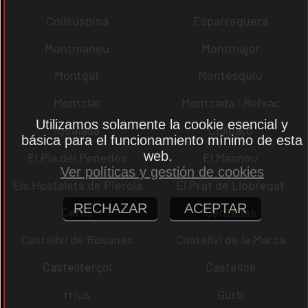
Collsuspina
Esparreguera
Montmaneu
Montmajor
Montgat
Montesquiu
Montclar
Montcada i Reixac
Utilizamos solamente la cookie esencial y
Igualada
Collbató
básica para el funcionamiento mínimo de esta
web.
El Pla del Penedès
El Masnou
Ver políticas y gestión de cookies
Els Hostalets de Pierola
El Prat de Llobregat
RECHAZAR
ACEPTAR
Cercs
Centelles
Castellví de Rosanes
Castellví de la Marca
Castellterçol
Castellolí
rrius
Gurb