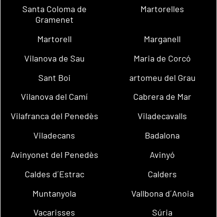
Santa Coloma de
Martorelles
Gramenet
Martorell
Marganell
Vilanova de Sau
Maria de Corcó
Sant Boi
artomeu del Grau
Vilanova del Camí
Cabrera de Mar
Vilafranca del Penedès
Viladecavalls
Viladecans
Badalona
Avinyonet del Penedès
Avinyó
Caldes d´Estrac
Calders
Muntanyola
Vallbona d´Anoia
Vacarisses
Súria