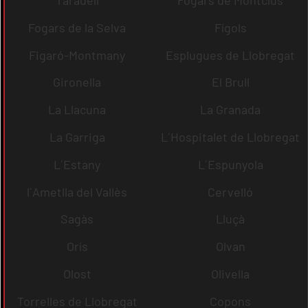
Fogars de la Selva
Fígols
Figaró-Montmany
Esplugues de Llobregat
Gironella
El Brull
La Llacuna
La Granada
La Garriga
L´Hospitalet de Llobregat
L´Estany
L´Espunyola
l´Ametlla del Vallès
Cervelló
Sagàs
Lluçà
Orís
Olvan
Olost
Olivella
Torrelles de Llobregat
Copons