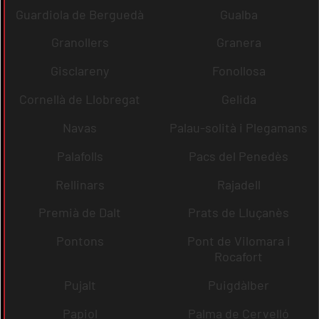
Guardiola de Berguedà
Gualba
Granollers
Granera
Gisclareny
Fonollosa
Cornellà de Llobregat
Gelida
Navas
Palau-solità i Plegamans
Palafolls
Pacs del Penedès
Rellinars
Rajadell
Premià de Dalt
Prats de Lluçanès
Pontons
Pont de Vilomara i
Rocafort
Pujalt
Puigdàlber
Papiol
Palma de Cervelló