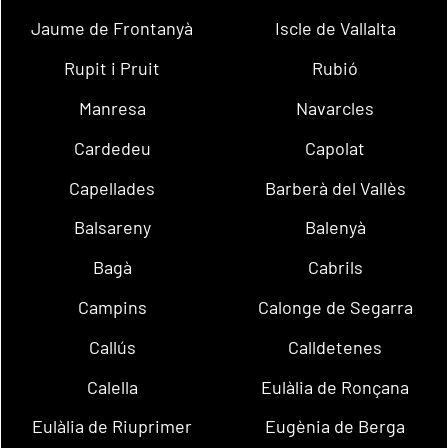
Jaume de Frontanyà
Iscle de Vallalta
Rupit i Pruit
Rubió
Manresa
Navarcles
Cardedeu
Capolat
Capellades
Barberà del Vallès
Balsareny
Balenyà
Bagà
Cabrils
Campins
Calonge de Segarra
Callús
Calldetenes
Calella
Eulàlia de Ronçana
Eulàlia de Riuprimer
Eugènia de Berga