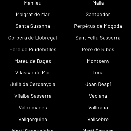
Manlleu
Malla
Malgrat de Mar
Santpedor
Santa Susanna
Perpètua de Mogoda
Corbera de Llobregat
Sant Feliu Sasserra
Pere de Riudebitlles
Pere de Ribes
Mateu de Bages
Montseny
Vilassar de Mar
Tona
Julià de Cerdanyola
Joan Despí
Vilalba Sasserra
Veciana
Vallromanes
Vallirana
Vallgorguina
Vallcebre
Martí Sesgueioles
Martí Sarroca