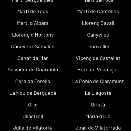
Martí de Tous
Martí de Centelles
Martí d´Albars
Llorenç Savall
Llorenç d´Hortons
Canyelles
Cànoves i Samalús
Canovelles
Canet de Mar
Vicenç de Castellet
Salvador de Guardiola
Pere de Vilamajor
Pere de Torelló
La Pobla de Claramunt
La Nou de Berguedà
La Llagosta
Orpí
Oristà
Ullastrell
Maria d´Oló
Julià de Vilatorta
Joan de Vilatorrada