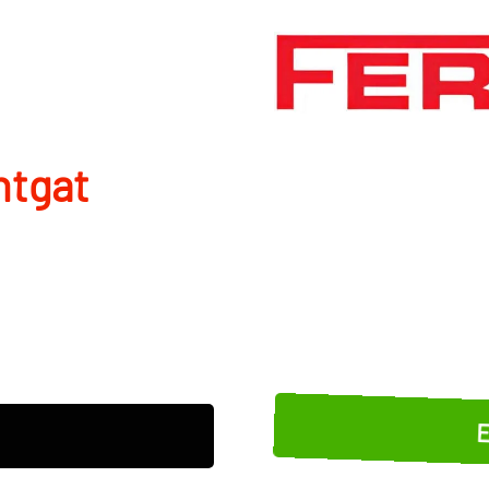
ntgat
E