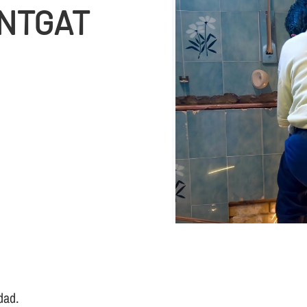
NTGAT
dad.