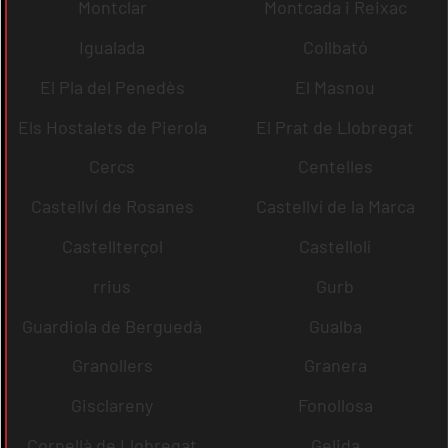
Montclar
Montcada i Reixac
Igualada
Collbató
El Pla del Penedès
El Masnou
Els Hostalets de Pierola
El Prat de Llobregat
Cercs
Centelles
Castellví de Rosanes
Castellví de la Marca
Castellterçol
Castellolí
rrius
Gurb
Guardiola de Berguedà
Gualba
Granollers
Granera
Gisclareny
Fonollosa
Cornellà de Llobregat
Gelida