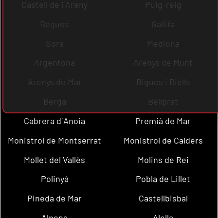
Castell de l´Areny
Puig-reig
Begues
Gallifa
Sora
Mediona
Argentona
Arenys de Munt
Arenys de Mar
Bigues i Riells
Berga
Bellprat
Cabrera d´Anoia
Premià de Mar
Monistrol de Montserrat
Monistrol de Calders
Mollet del Vallès
Molins de Rei
Polinyà
Pobla de Lillet
Pineda de Mar
Castellbisbal
Alpens
Alella