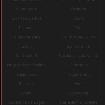
Matadepera
Masquefa
Els Prats de Rei
Tiana
Terrassa
Teià
Fe del Penedès
La Roca del Vallès
La Quar
Sant Climent
Sant Celoni
Cerdanyola del Vallès
Montornès del Vallès
Montmeló
Talamanca
Tagamanent
Borredà
Avià
Artés
Argençola
Castellnou de Bages
Maria de Martorelles