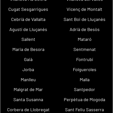
Cugat Sesgarrigues
Vicenç de Montalt
Cebrià de Vallalta
Sant Boi de Lluçanès
Agustí de Lluçanès
Adrià de Besòs
Sallent
Mataró
Maria de Besora
Sentmenat
Gaià
Fontrubí
Jorba
Folgueroles
Manlleu
Malla
Malgrat de Mar
Santpedor
Santa Susanna
Perpètua de Mogoda
Corbera de Llobregat
Sant Feliu Sasserra