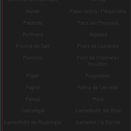
Navas
Palau-solità i Plegamans
Palafolls
Pacs del Penedès
Rellinars
Rajadell
Premià de Dalt
Prats de Lluçanès
Pontons
Pont de Vilomara i
Rocafort
Pujalt
Puigdàlber
Papiol
Palma de Cervelló
Pallejà
Moià
Castellgalí
Castellfullit del Boix
Castellfollit de Riubregós
Castellet i la Gornal