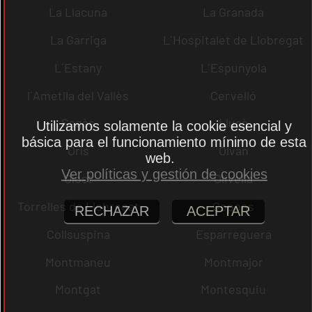
La Llacuna
La Granada
La Garriga
L´Hospitalet de Llobregat
L´Estany
L´Espunyola
l´Ametlla del Vallès
Cervelló
Sagàs
Lluçà
Utilizamos solamente la cookie esencial y
básica para el funcionamiento mínimo de esta
Orís
Olvan
web.
Ver políticas y gestión de cookies
Olost
Olivella
Torrelles de Llobregat
Copons
RECHAZAR
ACEPTAR
Collsuspina
Esparreguera
Montmaneu
Montmajor
Montgat
Montesquiu