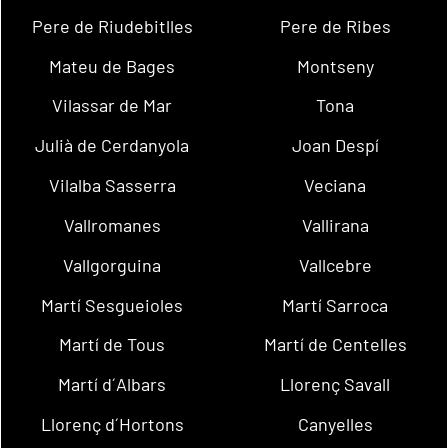
Pere de Riudebitlles
Pere de Ribes
Mateu de Bages
Montseny
Vilassar de Mar
Tona
Julià de Cerdanyola
Joan Despí
Vilalba Sasserra
Veciana
Vallromanes
Vallirana
Vallgorguina
Vallcebre
Martí Sesgueioles
Martí Sarroca
Martí de Tous
Martí de Centelles
Martí d´Albars
Llorenç Savall
Llorenç d´Hortons
Canyelles