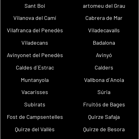
Sant Boi
artomeu del Grau
Vilanova del Camí
Cabrera de Mar
Vilafranca del Penedès
Viladecavalls
Viladecans
Badalona
Avinyonet del Penedès
Avinyó
Caldes d´Estrac
Calders
Muntanyola
Vallbona d´Anoia
Vacarisses
Súria
Subirats
Fruitós de Bages
Fost de Campsentelles
Quirze Safaja
Quirze del Vallès
Quirze de Besora