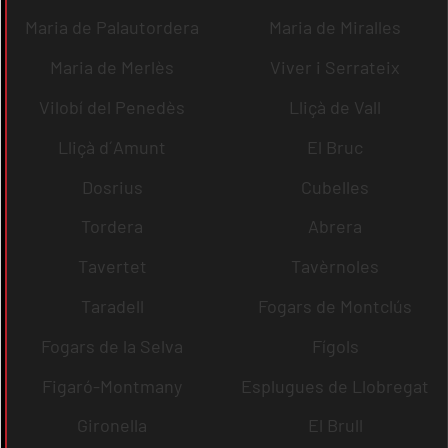
Maria de Palautordera
Maria de Miralles
Maria de Merlès
Viver i Serrateix
Vilobí del Penedès
Lliçà de Vall
Lliçà d´Amunt
El Bruc
Dosrius
Cubelles
Tordera
Abrera
Tavertet
Tavèrnoles
Taradell
Fogars de Montclús
Fogars de la Selva
Fígols
Figaró-Montmany
Esplugues de Llobregat
Gironella
El Brull