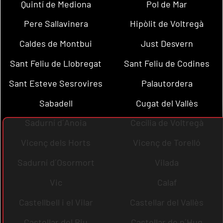
Quintí de Mediona
Pol de Mar
Pere Sallavinera
Hipòlit de Voltregà
Caldes de Montbui
Just Desvern
Sant Feliu de Llobregat
Sant Feliu de Codines
Sant Esteve Sesrovires
Palautordera
Sabadell
Cugat del Vallès
Sadurní d´Anoia
Cecília de Voltregà
Vicenç dels Horts
Vicenç de Torelló
Sadurní d´Osormort
Vilada
Vic
Calaf
Castellbell i el Vilar
Castellar del Vallès
Castellar del Riu
Castellar de n´Hug