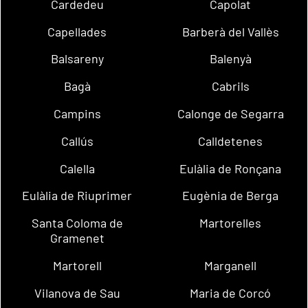
Cardedeu
Capolat
Capellades
Barberà del Vallès
Balsareny
Balenyà
Bagà
Cabrils
Campins
Calonge de Segarra
Callús
Calldetenes
Calella
Eulàlia de Ronçana
Eulàlia de Riuprimer
Eugènia de Berga
Santa Coloma de
Martorelles
Gramenet
Martorell
Marganell
Vilanova de Sau
Maria de Corcó