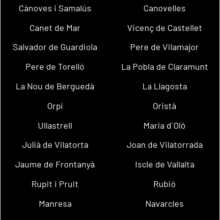
Cànoves i Samalús
Canovelles
Canet de Mar
Vicenç de Castellet
Salvador de Guardiola
Pere de Vilamajor
Pere de Torelló
La Pobla de Claramunt
La Nou de Berguedà
La Llagosta
Orpí
Oristà
Ullastrell
Maria d´Oló
Julià de Vilatorta
Joan de Vilatorrada
Jaume de Frontanyà
Iscle de Vallalta
Rupit i Pruit
Rubió
Manresa
Navarcles