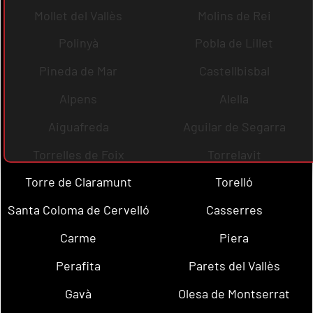
Mollet del Vallès
Molins de Rei
Polinyà
Pobla de Lillet
Pineda de Mar
Castellbisbal
Alpens
Alella
Aiguafreda
Aguilar de Segarra
Torrelles de Foix
Torrelavit
Torre de Claramunt
Torelló
Santa Coloma de Cervelló
Casserres
Carme
Piera
Perafita
Parets del Vallès
Gavà
Olesa de Montserrat