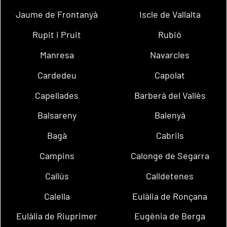
Jaume de Frontanyà
Iscle de Vallalta
Rupit i Pruit
Rubió
Manresa
Navarcles
Cardedeu
Capolat
Capellades
Barberà del Vallès
Balsareny
Balenyà
Bagà
Cabrils
Campins
Calonge de Segarra
Callús
Calldetenes
Calella
Eulàlia de Ronçana
Eulàlia de Riuprimer
Eugènia de Berga