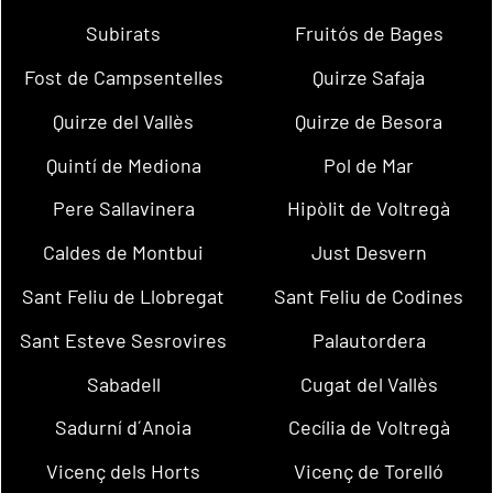
Subirats
Fruitós de Bages
Fost de Campsentelles
Quirze Safaja
Quirze del Vallès
Quirze de Besora
Quintí de Mediona
Pol de Mar
Pere Sallavinera
Hipòlit de Voltregà
Caldes de Montbui
Just Desvern
Sant Feliu de Llobregat
Sant Feliu de Codines
Sant Esteve Sesrovires
Palautordera
Sabadell
Cugat del Vallès
Sadurní d´Anoia
Cecília de Voltregà
Vicenç dels Horts
Vicenç de Torelló