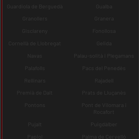
Guardiola de Berguedà
Gualba
Granollers
Granera
Gisclareny
Fonollosa
Cornellà de Llobregat
Gelida
Navas
Palau-solità i Plegamans
Palafolls
Pacs del Penedès
Rellinars
Rajadell
Premià de Dalt
Prats de Lluçanès
Pontons
Pont de Vilomara i
Rocafort
Pujalt
Puigdàlber
Papiol
Palma de Cervelló