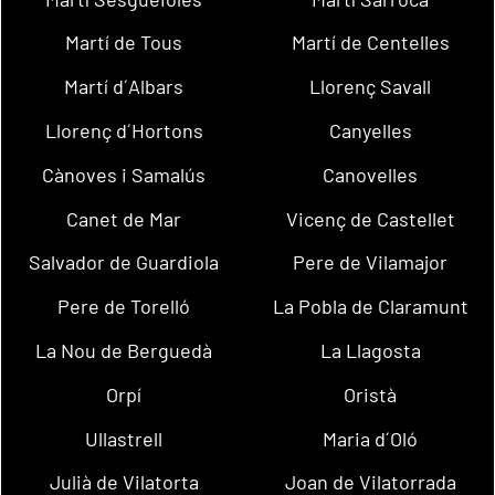
Martí de Tous
Martí de Centelles
Martí d´Albars
Llorenç Savall
Llorenç d´Hortons
Canyelles
Cànoves i Samalús
Canovelles
Canet de Mar
Vicenç de Castellet
Salvador de Guardiola
Pere de Vilamajor
Pere de Torelló
La Pobla de Claramunt
La Nou de Berguedà
La Llagosta
Orpí
Oristà
Ullastrell
Maria d´Oló
Julià de Vilatorta
Joan de Vilatorrada