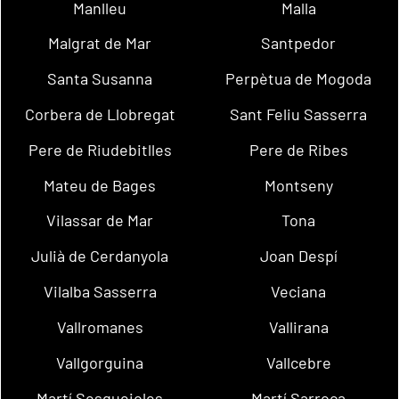
Manlleu
Malla
Malgrat de Mar
Santpedor
Santa Susanna
Perpètua de Mogoda
Corbera de Llobregat
Sant Feliu Sasserra
Pere de Riudebitlles
Pere de Ribes
Mateu de Bages
Montseny
Vilassar de Mar
Tona
Julià de Cerdanyola
Joan Despí
Vilalba Sasserra
Veciana
Vallromanes
Vallirana
Vallgorguina
Vallcebre
Martí Sesgueioles
Martí Sarroca