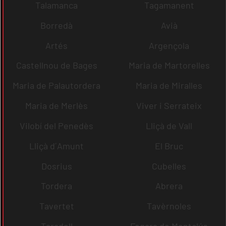
Talamanca
Tagamanent
Borredà
Avià
Artés
Argençola
Castellnou de Bages
Maria de Martorelles
Maria de Palautordera
Maria de Miralles
Maria de Merlès
Viver i Serrateix
Vilobí del Penedès
Lliçà de Vall
Lliçà d´Amunt
El Bruc
Dosrius
Cubelles
Tordera
Abrera
Tavertet
Tavèrnoles
Taradell
Fogars de Montclús