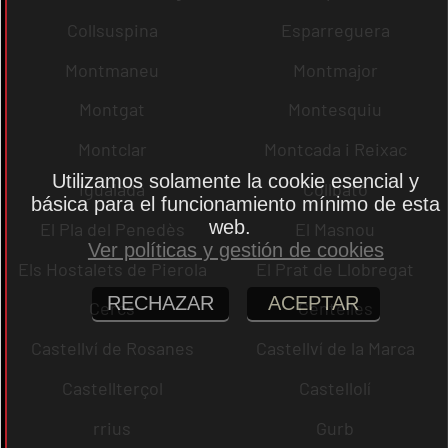
Collsuspina
Esparreguera
Montmaneu
Montmajor
Montgat
Montesquiu
Montclar
Montcada i Reixac
Utilizamos solamente la cookie esencial y
Igualada
Collbató
básica para el funcionamiento mínimo de esta
web.
El Pla del Penedès
El Masnou
Ver políticas y gestión de cookies
Els Hostalets de Pierola
El Prat de Llobregat
RECHAZAR
ACEPTAR
Cercs
Centelles
Castellví de Rosanes
Castellví de la Marca
Castellterçol
Castellolí
rrius
Gurb