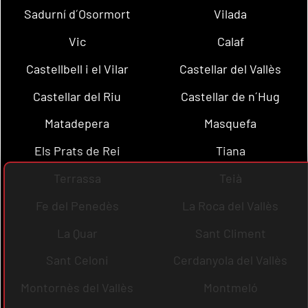
Sadurní d´Osormort
Vilada
Vic
Calaf
Castellbell i el Vilar
Castellar del Vallès
Castellar del Riu
Castellar de n´Hug
Matadepera
Masquefa
Els Prats de Rei
Tiana
Terrassa
Teià
Fe del Penedès
La Roca del Vallès
La Quar
Sant Climent
Sant Celoni
Cerdanyola del Vallès
Montornès del Vallès
Montmeló