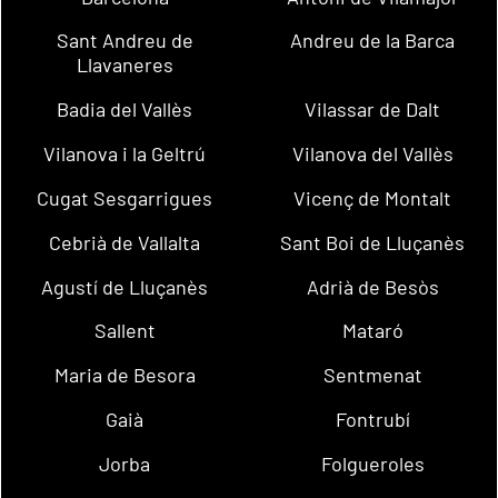
Sant Andreu de
Andreu de la Barca
Llavaneres
Badia del Vallès
Vilassar de Dalt
Vilanova i la Geltrú
Vilanova del Vallès
Cugat Sesgarrigues
Vicenç de Montalt
Cebrià de Vallalta
Sant Boi de Lluçanès
Agustí de Lluçanès
Adrià de Besòs
Sallent
Mataró
Maria de Besora
Sentmenat
Gaià
Fontrubí
Jorba
Folgueroles