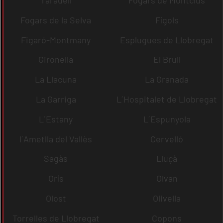
Fogars de la Selva
Fígols
Figaró-Montmany
Esplugues de Llobregat
Gironella
El Brull
La Llacuna
La Granada
La Garriga
L´Hospitalet de Llobregat
L´Estany
L´Espunyola
l´Ametlla del Vallès
Cervelló
Sagàs
Lluçà
Orís
Olvan
Olost
Olivella
Torrelles de Llobregat
Copons