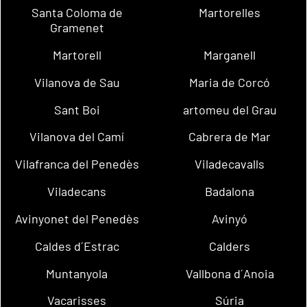
Santa Coloma de
Martorelles
Gramenet
Martorell
Marganell
Vilanova de Sau
Maria de Corcó
Sant Boi
artomeu del Grau
Vilanova del Camí
Cabrera de Mar
Vilafranca del Penedès
Viladecavalls
Viladecans
Badalona
Avinyonet del Penedès
Avinyó
Caldes d´Estrac
Calders
Muntanyola
Vallbona d´Anoia
Vacarisses
Súria