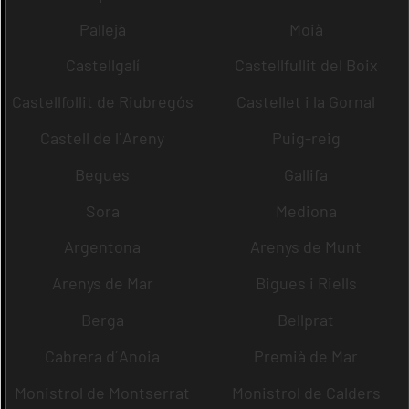
Pallejà
Moià
Castellgalí
Castellfullit del Boix
Castellfollit de Riubregós
Castellet i la Gornal
Castell de l´Areny
Puig-reig
Begues
Gallifa
Sora
Mediona
Argentona
Arenys de Munt
Arenys de Mar
Bigues i Riells
Berga
Bellprat
Cabrera d´Anoia
Premià de Mar
Monistrol de Montserrat
Monistrol de Calders