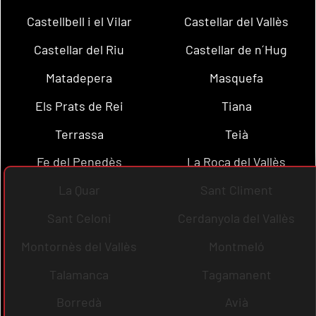
Castellbell i el Vilar
Castellar del Vallès
Castellar del Riu
Castellar de n´Hug
Matadepera
Masquefa
Els Prats de Rei
Tiana
Terrassa
Teià
Fe del Penedès
La Roca del Vallès
La Quar
Sant Climent
Sant Celoni
Cerdanyola del Vallès
Montornès del Vallès
Montmeló
Talamanca
Tagamanent
Borredà
Avià