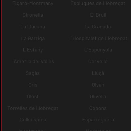
Figaró-Montmany
Esplugues de Llobregat
Gironella
El Brull
La Llacuna
La Granada
La Garriga
L´Hospitalet de Llobregat
L´Estany
L´Espunyola
l´Ametlla del Vallès
Cervelló
Sagàs
Lluçà
Orís
Olvan
Olost
Olivella
Torrelles de Llobregat
Copons
Collsuspina
Esparreguera