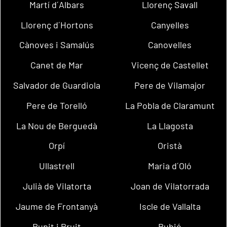
Martí d´Albars
Llorenç Savall
Llorenç d´Hortons
Canyelles
Cànoves i Samalús
Canovelles
Canet de Mar
Vicenç de Castellet
Salvador de Guardiola
Pere de Vilamajor
Pere de Torelló
La Pobla de Claramunt
La Nou de Berguedà
La Llagosta
Orpí
Oristà
Ullastrell
Maria d´Oló
Julià de Vilatorta
Joan de Vilatorrada
Jaume de Frontanyà
Iscle de Vallalta
Rupit i Pruit
Rubió