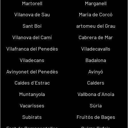
Martorell
Marganell
Vilanova de Sau
Maria de Corcó
Sant Boi
artomeu del Grau
Vilanova del Camí
Cabrera de Mar
Vilafranca del Penedès
Viladecavalls
Viladecans
Badalona
Avinyonet del Penedès
Avinyó
Caldes d´Estrac
Calders
Muntanyola
Vallbona d´Anoia
Vacarisses
Súria
Subirats
Fruitós de Bages