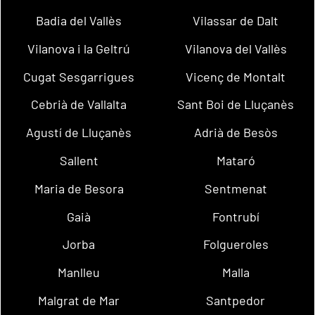
Badia del Vallès
Vilassar de Dalt
Vilanova i la Geltrú
Vilanova del Vallès
Cugat Sesgarrigues
Vicenç de Montalt
Cebrià de Vallalta
Sant Boi de Lluçanès
Agustí de Lluçanès
Adrià de Besòs
Sallent
Mataró
Maria de Besora
Sentmenat
Gaià
Fontrubí
Jorba
Folgueroles
Manlleu
Malla
Malgrat de Mar
Santpedor