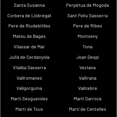
Santa Susanna
Perpètua de Mogoda
Corbera de Llobregat
Sant Feliu Sasserra
Pere de Riudebitlles
Pere de Ribes
Mateu de Bages
Montseny
Vilassar de Mar
Tona
Julià de Cerdanyola
Joan Despí
Vilalba Sasserra
Veciana
Vallromanes
Vallirana
Vallgorguina
Vallcebre
Martí Sesgueioles
Martí Sarroca
Martí de Tous
Martí de Centelles