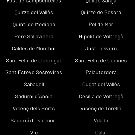
Fost de Campsentelles
Quirze Safaja
Quirze del Vallès
Quirze de Besora
Quintí de Mediona
Pol de Mar
Pere Sallavinera
Hipòlit de Voltregà
Caldes de Montbui
Just Desvern
Sant Feliu de Llobregat
Sant Feliu de Codines
Sant Esteve Sesrovires
Palautordera
Sabadell
Cugat del Vallès
Sadurní d´Anoia
Cecília de Voltregà
Vicenç dels Horts
Vicenç de Torelló
Sadurní d´Osormort
Vilada
Vic
Calaf