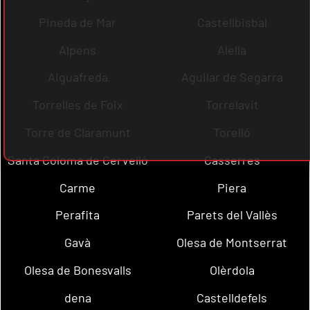
Pineda de Mar
Castellbisbal
Alpens
Alella
Aiguafreda
Aguilar de Segarra
Torrelles de Foix
Torrelavit
Torre de Claramunt
Torelló
Santa Coloma de Cervelló
Casserres
Carme
Piera
Perafita
Parets del Vallès
Gavà
Olesa de Montserrat
Olesa de Bonesvalls
Olèrdola
dena
Castelldefels