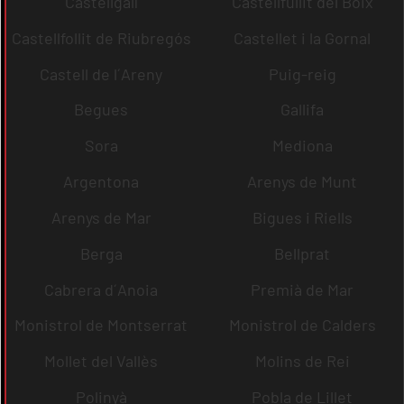
Castellgalí
Castellfullit del Boix
Castellfollit de Riubregós
Castellet i la Gornal
Castell de l´Areny
Puig-reig
Begues
Gallifa
Sora
Mediona
Argentona
Arenys de Munt
Arenys de Mar
Bigues i Riells
Berga
Bellprat
Cabrera d´Anoia
Premià de Mar
Monistrol de Montserrat
Monistrol de Calders
Mollet del Vallès
Molins de Rei
Polinyà
Pobla de Lillet