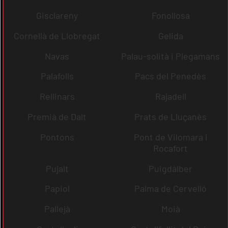
Gisclareny
Fonollosa
Cornellà de Llobregat
Gelida
Navas
Palau-solità i Plegamans
Palafolls
Pacs del Penedès
Rellinars
Rajadell
Premià de Dalt
Prats de Lluçanès
Pontons
Pont de Vilomara i
Rocafort
Pujalt
Puigdàlber
Papiol
Palma de Cervelló
Pallejà
Moià