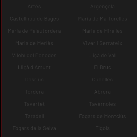
Artés
Argençola
Castellnou de Bages
Maria de Martorelles
Maria de Palautordera
Maria de Miralles
Maria de Merlès
Viver i Serrateix
Vilobí del Penedès
Lliçà de Vall
Lliçà d´Amunt
El Bruc
Dosrius
Cubelles
Tordera
Abrera
Tavertet
Tavèrnoles
Taradell
Fogars de Montclús
Fogars de la Selva
Fígols