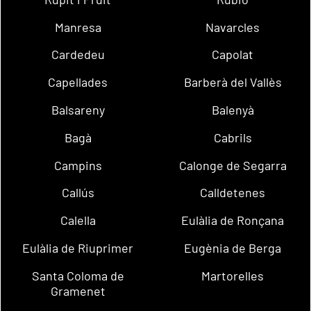
Manresa
Navarcles
Cardedeu
Capolat
Capellades
Barberà del Vallès
Balsareny
Balenyà
Bagà
Cabrils
Campins
Calonge de Segarra
Callús
Calldetenes
Calella
Eulàlia de Ronçana
Eulàlia de Riuprimer
Eugènia de Berga
Santa Coloma de
Martorelles
Gramenet