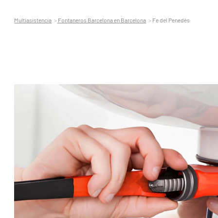
Multiasistencia
Fontaneros Barcelona en Barcelona
Fe del Penedès