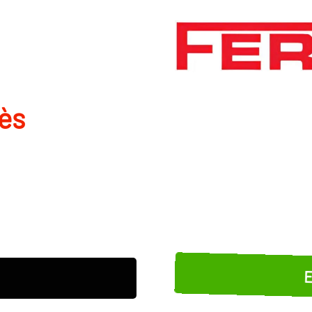
dès
E