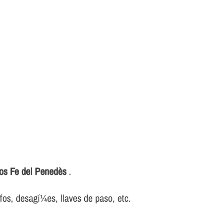
ros Fe del Penedès
.
ifos, desagí¼es, llaves de paso, etc.