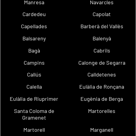
Manresa
Navarcles
Cardedeu
Capolat
Capellades
Barberà del Vallès
Balsareny
Balenyà
Bagà
Cabrils
Campins
Calonge de Segarra
Callús
Calldetenes
Calella
Eulàlia de Ronçana
Eulàlia de Riuprimer
Eugènia de Berga
Santa Coloma de
Martorelles
Gramenet
Martorell
Marganell