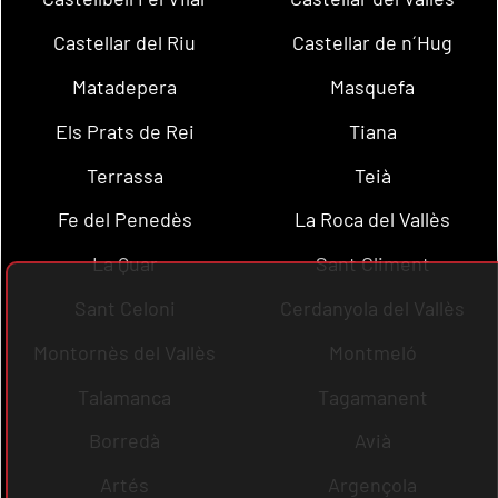
Castellar del Riu
Castellar de n´Hug
Matadepera
Masquefa
Els Prats de Rei
Tiana
Terrassa
Teià
Fe del Penedès
La Roca del Vallès
La Quar
Sant Climent
Sant Celoni
Cerdanyola del Vallès
Montornès del Vallès
Montmeló
Talamanca
Tagamanent
Borredà
Avià
Artés
Argençola