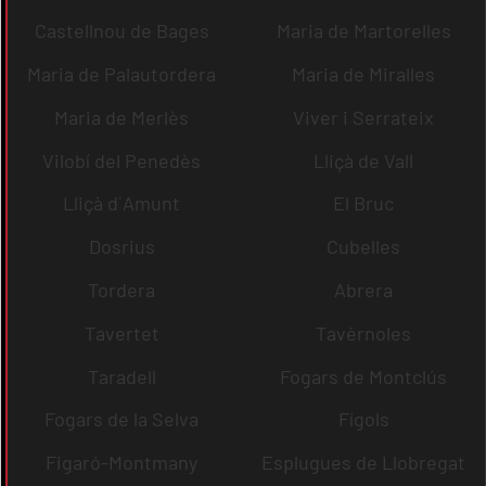
Castellnou de Bages
Maria de Martorelles
Maria de Palautordera
Maria de Miralles
Maria de Merlès
Viver i Serrateix
Vilobí del Penedès
Lliçà de Vall
Lliçà d´Amunt
El Bruc
Dosrius
Cubelles
Tordera
Abrera
Tavertet
Tavèrnoles
Taradell
Fogars de Montclús
Fogars de la Selva
Fígols
Figaró-Montmany
Esplugues de Llobregat