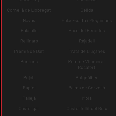
Cornellà de Llobregat
Gelida
Navas
Palau-solità i Plegamans
Palafolls
Pacs del Penedès
Rellinars
Rajadell
Premià de Dalt
Prats de Lluçanès
Pontons
Pont de Vilomara i
Rocafort
Pujalt
Puigdàlber
Papiol
Palma de Cervelló
Pallejà
Moià
Castellgalí
Castellfullit del Boix