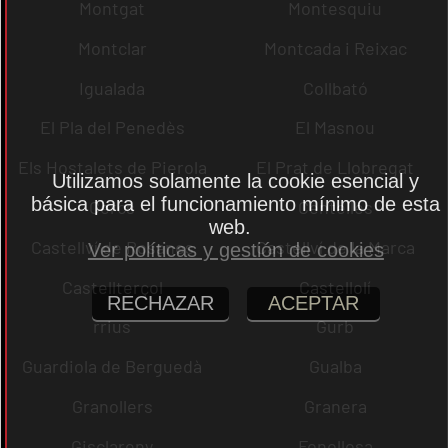
Montgat
Montesquiu
Montclar
Montcada i Reixac
Igualada
Collbató
El Pla del Penedès
El Masnou
Els Hostalets de Pierola
El Prat de Llobregat
Utilizamos solamente la cookie esencial y
básica para el funcionamiento mínimo de esta
Cercs
Centelles
web.
Castellví de Rosanes
Castellví de la Marca
Ver políticas y gestión de cookies
Castellterçol
Castellolí
RECHAZAR
ACEPTAR
rrius
Gurb
Guardiola de Berguedà
Gualba
Granollers
Granera
Gisclareny
Fonollosa