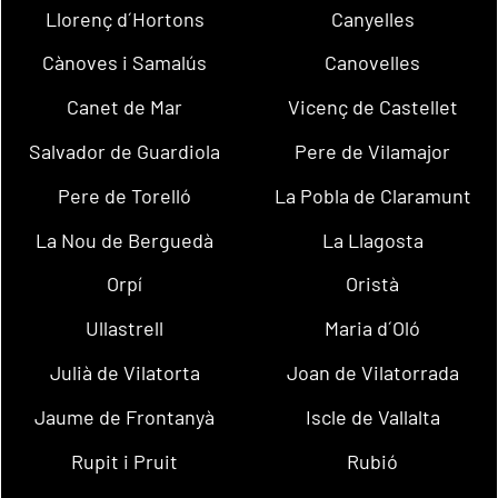
Llorenç d´Hortons
Canyelles
Cànoves i Samalús
Canovelles
Canet de Mar
Vicenç de Castellet
Salvador de Guardiola
Pere de Vilamajor
Pere de Torelló
La Pobla de Claramunt
La Nou de Berguedà
La Llagosta
Orpí
Oristà
Ullastrell
Maria d´Oló
Julià de Vilatorta
Joan de Vilatorrada
Jaume de Frontanyà
Iscle de Vallalta
Rupit i Pruit
Rubió