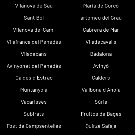
Vilanova de Sau
Maria de Corcó
Sant Boi
artomeu del Grau
Vilanova del Camí
Cabrera de Mar
Vilafranca del Penedès
Viladecavalls
Viladecans
Badalona
Avinyonet del Penedès
Avinyó
Caldes d´Estrac
Calders
Muntanyola
Vallbona d´Anoia
Vacarisses
Súria
Subirats
Fruitós de Bages
Fost de Campsentelles
Quirze Safaja