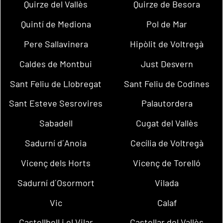
Quirze del Vallès
Quirze de Besora
Quintí de Mediona
Pol de Mar
Pere Sallavinera
Hipòlit de Voltregà
Caldes de Montbui
Just Desvern
Sant Feliu de Llobregat
Sant Feliu de Codines
Sant Esteve Sesrovires
Palautordera
Sabadell
Cugat del Vallès
Sadurní d´Anoia
Cecília de Voltregà
Vicenç dels Horts
Vicenç de Torelló
Sadurní d´Osormort
Vilada
Vic
Calaf
Castellbell i el Vilar
Castellar del Vallès