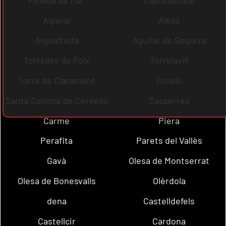
Alpens
Alella
Aiguafreda
Aguilar de Segarra
Torrelles de Foix
Torrelavit
Torre de Claramunt
Torelló
Santa Coloma de Cervelló
Casserres
Carme
Piera
Perafita
Parets del Vallès
Gavà
Olesa de Montserrat
Olesa de Bonesvalls
Olèrdola
dena
Castelldefels
Castellcir
Cardona