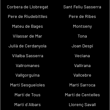
Corbera de Llobregat
Sant Feliu Sasserra
Pere de Riudebitlles
Pere de Ribes
Mateu de Bages
Montseny
Vilassar de Mar
Tona
Julià de Cerdanyola
Joan Despí
Vilalba Sasserra
Veciana
Vallromanes
Vallirana
Vallgorguina
Vallcebre
Martí Sesgueioles
Martí Sarroca
Martí de Tous
Martí de Centelles
Martí d´Albars
Llorenç Savall