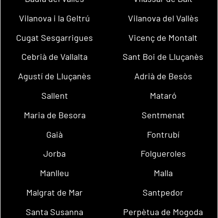
Vilanova i la Geltrú
Vilanova del Vallès
Cugat Sesgarrigues
Vicenç de Montalt
Cebrià de Vallalta
Sant Boi de Lluçanès
Agustí de Lluçanès
Adrià de Besòs
Sallent
Mataró
Maria de Besora
Sentmenat
Gaià
Fontrubí
Jorba
Folgueroles
Manlleu
Malla
Malgrat de Mar
Santpedor
Santa Susanna
Perpètua de Mogoda