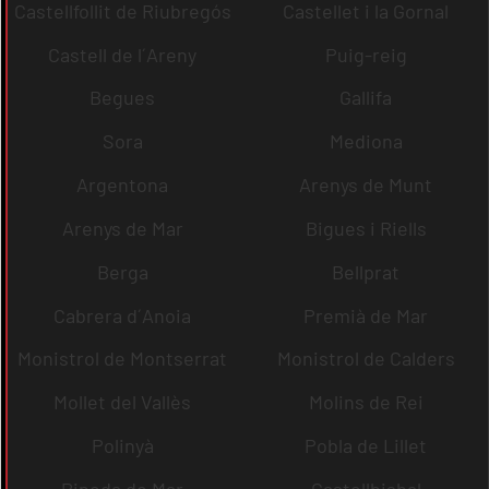
Castellfollit de Riubregós
Castellet i la Gornal
Castell de l´Areny
Puig-reig
Begues
Gallifa
Sora
Mediona
Argentona
Arenys de Munt
Arenys de Mar
Bigues i Riells
Berga
Bellprat
Cabrera d´Anoia
Premià de Mar
Monistrol de Montserrat
Monistrol de Calders
Mollet del Vallès
Molins de Rei
Polinyà
Pobla de Lillet
Pineda de Mar
Castellbisbal