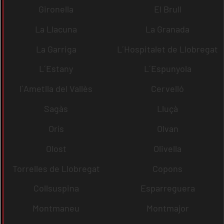
Gironella
El Brull
La Llacuna
La Granada
La Garriga
L´Hospitalet de Llobregat
L´Estany
L´Espunyola
l´Ametlla del Vallès
Cervelló
Sagàs
Lluçà
Orís
Olvan
Olost
Olivella
Torrelles de Llobregat
Copons
Collsuspina
Esparreguera
Montmaneu
Montmajor