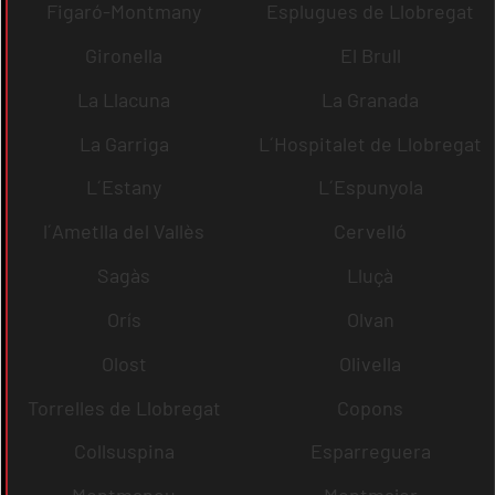
Figaró-Montmany
Esplugues de Llobregat
Gironella
El Brull
La Llacuna
La Granada
La Garriga
L´Hospitalet de Llobregat
L´Estany
L´Espunyola
l´Ametlla del Vallès
Cervelló
Sagàs
Lluçà
Orís
Olvan
Olost
Olivella
Torrelles de Llobregat
Copons
Collsuspina
Esparreguera