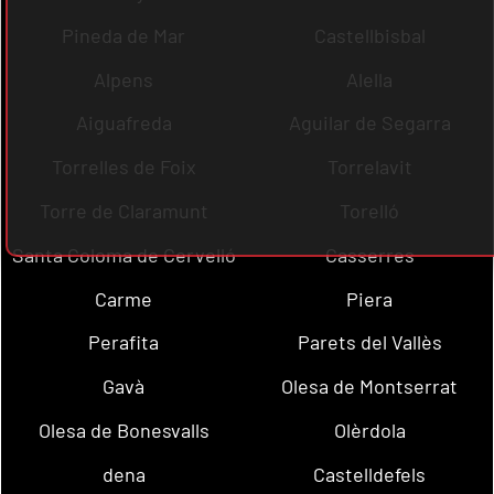
Pineda de Mar
Castellbisbal
Alpens
Alella
Aiguafreda
Aguilar de Segarra
Torrelles de Foix
Torrelavit
Torre de Claramunt
Torelló
Santa Coloma de Cervelló
Casserres
Carme
Piera
Perafita
Parets del Vallès
Gavà
Olesa de Montserrat
Olesa de Bonesvalls
Olèrdola
dena
Castelldefels