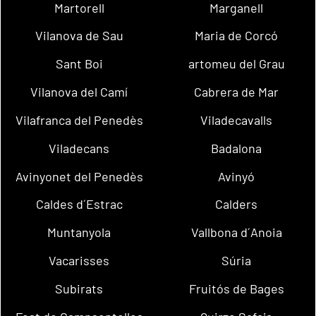
Martorell
Marganell
Vilanova de Sau
Maria de Corcó
Sant Boi
artomeu del Grau
Vilanova del Camí
Cabrera de Mar
Vilafranca del Penedès
Viladecavalls
Viladecans
Badalona
Avinyonet del Penedès
Avinyó
Caldes d´Estrac
Calders
Muntanyola
Vallbona d´Anoia
Vacarisses
Súria
Subirats
Fruitós de Bages