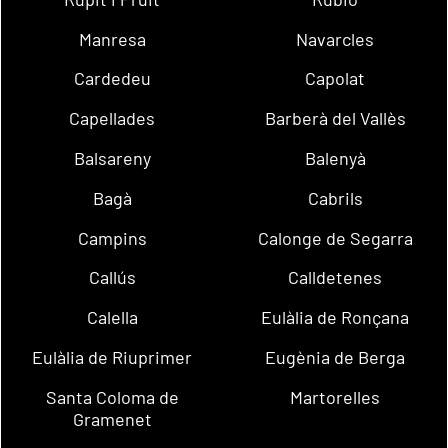
Manresa
Navarcles
Cardedeu
Capolat
Capellades
Barberà del Vallès
Balsareny
Balenyà
Bagà
Cabrils
Campins
Calonge de Segarra
Callús
Calldetenes
Calella
Eulàlia de Ronçana
Eulàlia de Riuprimer
Eugènia de Berga
Santa Coloma de
Martorelles
Gramenet