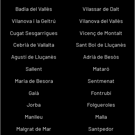
Badia del Vallès
Vilassar de Dalt
Vilanova i la Geltrú
Vilanova del Vallès
Cugat Sesgarrigues
Vicenç de Montalt
Cebrià de Vallalta
Sant Boi de Lluçanès
Agustí de Lluçanès
Adrià de Besòs
Sallent
Mataró
Maria de Besora
Sentmenat
Gaià
Fontrubí
Jorba
Folgueroles
Manlleu
Malla
Malgrat de Mar
Santpedor