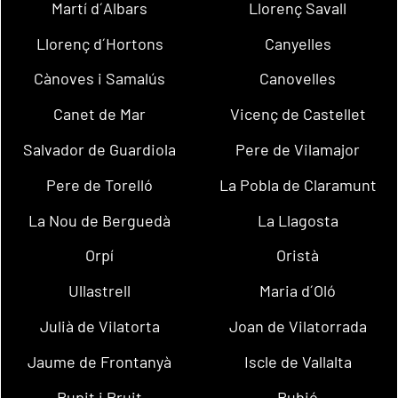
Martí d´Albars
Llorenç Savall
Llorenç d´Hortons
Canyelles
Cànoves i Samalús
Canovelles
Canet de Mar
Vicenç de Castellet
Salvador de Guardiola
Pere de Vilamajor
Pere de Torelló
La Pobla de Claramunt
La Nou de Berguedà
La Llagosta
Orpí
Oristà
Ullastrell
Maria d´Oló
Julià de Vilatorta
Joan de Vilatorrada
Jaume de Frontanyà
Iscle de Vallalta
Rupit i Pruit
Rubió