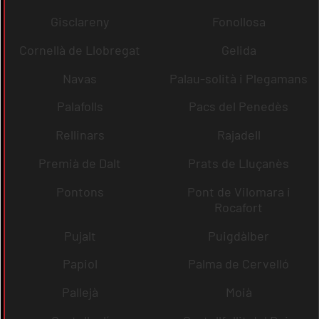
Gisclareny
Fonollosa
Cornellà de Llobregat
Gelida
Navas
Palau-solità i Plegamans
Palafolls
Pacs del Penedès
Rellinars
Rajadell
Premià de Dalt
Prats de Lluçanès
Pontons
Pont de Vilomara i
Rocafort
Pujalt
Puigdàlber
Papiol
Palma de Cervelló
Pallejà
Moià