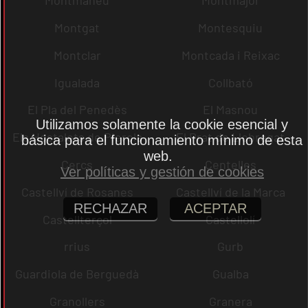
Montmaneu
Montmajor
Montgat
Montesquiu
Montclar
Montcada i Reixac
Igualada
Collbató
El Pla del Penedès
El Masnou
Utilizamos solamente la cookie esencial y
Els Hostalets de Pierola
El Prat de Llobregat
básica para el funcionamiento mínimo de esta
web.
Cercs
Centelles
Ver políticas y gestión de cookies
Castellví de Rosanes
Castellví de la Marca
RECHAZAR
ACEPTAR
Castellterçol
Castellolí
rrius
Gurb
Guardiola de Berguedà
Gualba
Granollers
Granera