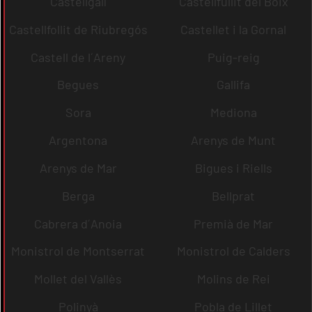
Castellgalí
Castellfullit del Boix
Castellfollit de Riubregós
Castellet i la Gornal
Castell de l´Areny
Puig-reig
Begues
Gallifa
Sora
Mediona
Argentona
Arenys de Munt
Arenys de Mar
Bigues i Riells
Berga
Bellprat
Cabrera d´Anoia
Premià de Mar
Monistrol de Montserrat
Monistrol de Calders
Mollet del Vallès
Molins de Rei
Polinyà
Pobla de Lillet