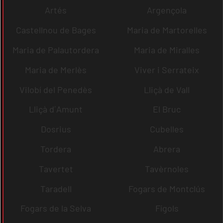
Artés
Argençola
Castellnou de Bages
Maria de Martorelles
Maria de Palautordera
Maria de Miralles
Maria de Merlès
Viver i Serrateix
Vilobí del Penedès
Lliçà de Vall
Lliçà d´Amunt
El Bruc
Dosrius
Cubelles
Tordera
Abrera
Tavertet
Tavèrnoles
Taradell
Fogars de Montclús
Fogars de la Selva
Fígols