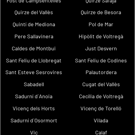
Fost de Campsentelles
Quirze Safaja
Quirze del Vallès
Quirze de Besora
Quintí de Mediona
Pol de Mar
Pere Sallavinera
Hipòlit de Voltregà
Caldes de Montbui
Just Desvern
Sant Feliu de Llobregat
Sant Feliu de Codines
Sant Esteve Sesrovires
Palautordera
Sabadell
Cugat del Vallès
Sadurní d´Anoia
Cecília de Voltregà
Vicenç dels Horts
Vicenç de Torelló
Sadurní d´Osormort
Vilada
Vic
Calaf