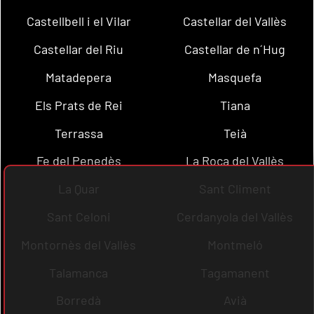
Castellbell i el Vilar
Castellar del Vallès
Castellar del Riu
Castellar de n´Hug
Matadepera
Masquefa
Els Prats de Rei
Tiana
Terrassa
Teià
Fe del Penedès
La Roca del Vallès
La Quar
Sant Climent
Sant Celoni
Cerdanyola del Vallès
Montornès del Vallès
Montmeló
Talamanca
Tagamanent
Borredà
Avià