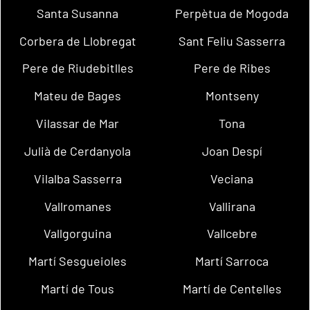
Santa Susanna
Perpètua de Mogoda
Corbera de Llobregat
Sant Feliu Sasserra
Pere de Riudebitlles
Pere de Ribes
Mateu de Bages
Montseny
Vilassar de Mar
Tona
Julià de Cerdanyola
Joan Despí
Vilalba Sasserra
Veciana
Vallromanes
Vallirana
Vallgorguina
Vallcebre
Martí Sesgueioles
Martí Sarroca
Martí de Tous
Martí de Centelles