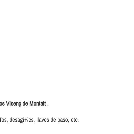
os Vicenç de Montalt
.
ifos, desagí¼es, llaves de paso, etc.