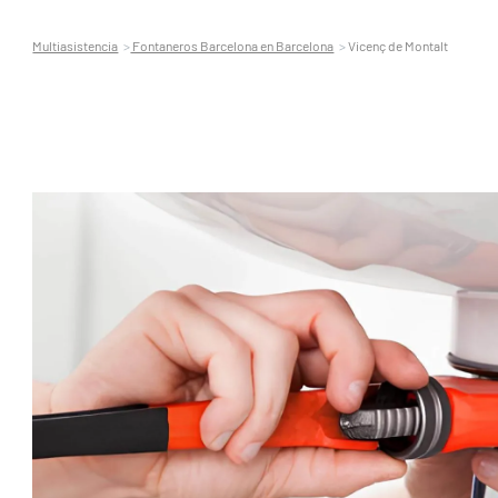
Multiasistencia
Fontaneros Barcelona en Barcelona
Vicenç de Montalt