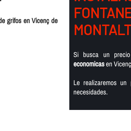
FONTANER
de grifos en Vicenç de
MONTAL
Si busca un preci
economicas
en Vicenç 
Le realizaremos un 
necesidades.