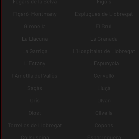
Fogars de la Selva
Fígols
Figaró-Montmany
Esplugues de Llobregat
Gironella
El Brull
La Llacuna
La Granada
La Garriga
L´Hospitalet de Llobregat
L´Estany
L´Espunyola
l´Ametlla del Vallès
Cervelló
Sagàs
Lluçà
Orís
Olvan
Olost
Olivella
Torrelles de Llobregat
Copons
Collsuspina
Esparreguera