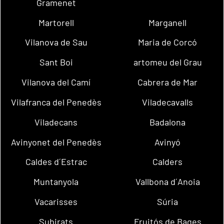
Gramenet
Martorell
Marganell
Vilanova de Sau
Maria de Corcó
Sant Boi
artomeu del Grau
Vilanova del Camí
Cabrera de Mar
Vilafranca del Penedès
Viladecavalls
Viladecans
Badalona
Avinyonet del Penedès
Avinyó
Caldes d´Estrac
Calders
Muntanyola
Vallbona d´Anoia
Vacarisses
Súria
Subirats
Fruitós de Bages