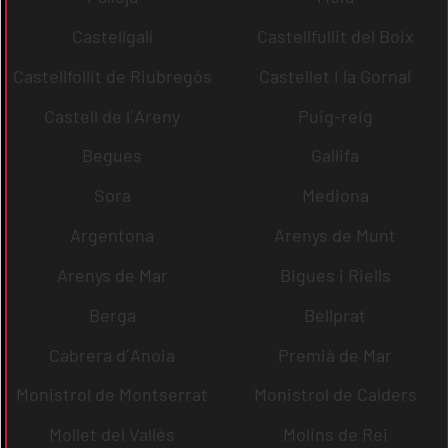
Castellgalí
Castellfullit del Boix
Castellfollit de Riubregós
Castellet i la Gornal
Castell de l´Areny
Puig-reig
Begues
Gallifa
Sora
Mediona
Argentona
Arenys de Munt
Arenys de Mar
Bigues i Riells
Berga
Bellprat
Cabrera d´Anoia
Premià de Mar
Monistrol de Montserrat
Monistrol de Calders
Mollet del Vallès
Molins de Rei