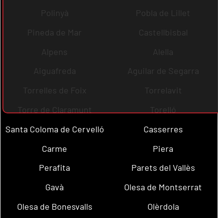
Polinyà
Pobla de Lillet
Pineda de Mar
Castellbisbal
Alpens
Alella
Aiguafreda
Aguilar de Segarra
Torrelles de Foix
Torrelavit
Torre de Claramunt
Torelló
Santa Coloma de Cervelló
Casserres
Carme
Piera
Perafita
Parets del Vallès
Gavà
Olesa de Montserrat
Olesa de Bonesvalls
Olèrdola