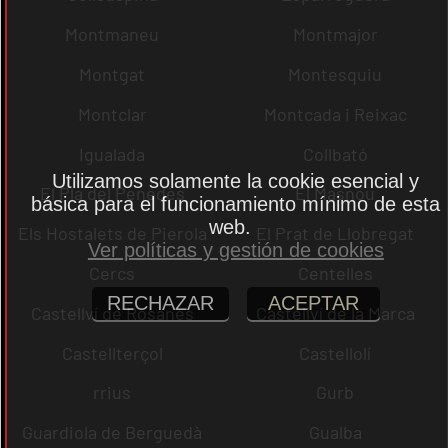
Montmaneu
Montmajor
Montgat
Montesquiu
Montclar
Montcada i Reixac
Igualada
Collbató
Utilizamos solamente la cookie esencial y
El Pla del Penedès
El Masnou
básica para el funcionamiento mínimo de esta
web.
Els Hostalets de Pierola
El Prat de Llobregat
Ver políticas y gestión de cookies
Cercs
Centelles
RECHAZAR
ACEPTAR
Castellví de Rosanes
Castellví de la Marca
Castellterçol
Castellolí
rrius
Gurb
Guardiola de Berguedà
Gualba