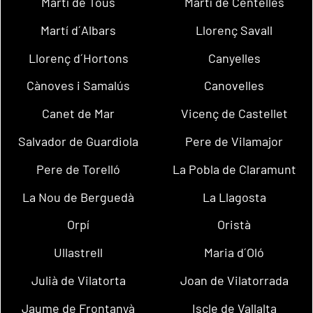
Martí de Tous
Martí de Centelles
Martí d´Albars
Llorenç Savall
Llorenç d´Hortons
Canyelles
Cànoves i Samalús
Canovelles
Canet de Mar
Vicenç de Castellet
Salvador de Guardiola
Pere de Vilamajor
Pere de Torelló
La Pobla de Claramunt
La Nou de Berguedà
La Llagosta
Orpí
Oristà
Ullastrell
Maria d´Oló
Julià de Vilatorta
Joan de Vilatorrada
Jaume de Frontanyà
Iscle de Vallalta