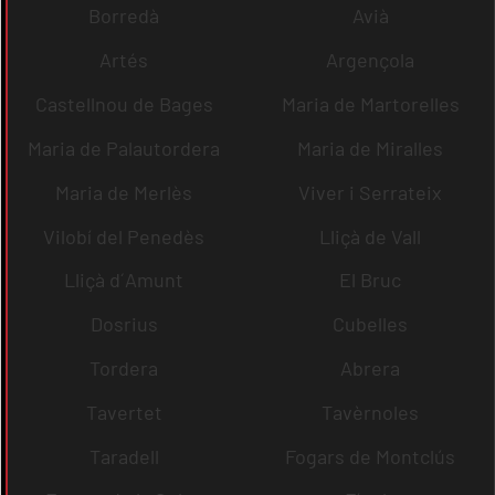
Borredà
Avià
Artés
Argençola
Castellnou de Bages
Maria de Martorelles
Maria de Palautordera
Maria de Miralles
Maria de Merlès
Viver i Serrateix
Vilobí del Penedès
Lliçà de Vall
Lliçà d´Amunt
El Bruc
Dosrius
Cubelles
Tordera
Abrera
Tavertet
Tavèrnoles
Taradell
Fogars de Montclús