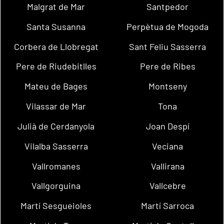
Malgrat de Mar
Santpedor
Santa Susanna
Perpètua de Mogoda
Corbera de Llobregat
Sant Feliu Sasserra
Pere de Riudebitlles
Pere de Ribes
Mateu de Bages
Montseny
Vilassar de Mar
Tona
Julià de Cerdanyola
Joan Despí
Vilalba Sasserra
Veciana
Vallromanes
Vallirana
Vallgorguina
Vallcebre
Martí Sesgueioles
Martí Sarroca