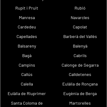
Rupit i Pruit
Rubió
Manresa
Navarcles
Cardedeu
Capolat
Capellades
Barberà del Vallès
Balsareny
Balenyà
Bagà
Cabrils
Campins
Calonge de Segarra
Callús
Calldetenes
Calella
Eulàlia de Ronçana
Eulàlia de Riuprimer
Eugènia de Berga
Santa Coloma de
Martorelles