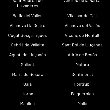
Sant Andreu de
Andreu de la Barca
Llavaneres
Badia del Vallès
Vilassar de Dalt
Vilanova i la Geltrú
Vilanova del Vallès
Cugat Sesgarrigues
Vicenç de Montalt
Cebrià de Vallalta
Sant Boi de Lluçanès
Agustí de Lluçanès
Adrià de Besòs
Sallent
Mataró
Maria de Besora
Sentmenat
Gaià
Fontrubí
Jorba
Folgueroles
Manlleu
Malla