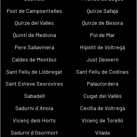
Fost de Campsentelles
Quirze Safaja
Quirze del Vallès
Quirze de Besora
Quintí de Mediona
Pol de Mar
Pere Sallavinera
Hipòlit de Voltregà
Caldes de Montbui
Just Desvern
Sant Feliu de Llobregat
Sant Feliu de Codines
Sant Esteve Sesrovires
Palautordera
Sabadell
Cugat del Vallès
Sadurní d´Anoia
Cecília de Voltregà
Vicenç dels Horts
Vicenç de Torelló
Sadurní d´Osormort
Vilada