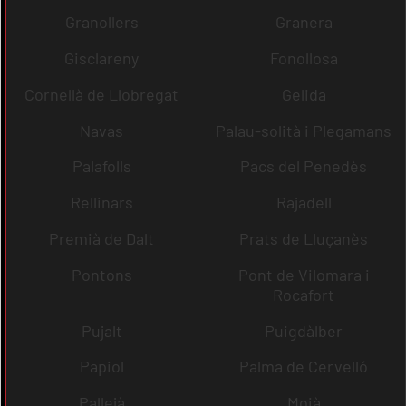
Granollers
Granera
Gisclareny
Fonollosa
Cornellà de Llobregat
Gelida
Navas
Palau-solità i Plegamans
Palafolls
Pacs del Penedès
Rellinars
Rajadell
Premià de Dalt
Prats de Lluçanès
Pontons
Pont de Vilomara i
Rocafort
Pujalt
Puigdàlber
Papiol
Palma de Cervelló
Pallejà
Moià