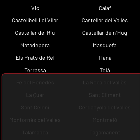
Vic
Calaf
Castellbell i el Vilar
Castellar del Vallès
Castellar del Riu
Castellar de n´Hug
Matadepera
Masquefa
Els Prats de Rei
Tiana
Terrassa
Teià
Fe del Penedès
La Roca del Vallès
La Quar
Sant Climent
Sant Celoni
Cerdanyola del Vallès
Montornès del Vallès
Montmeló
Talamanca
Tagamanent