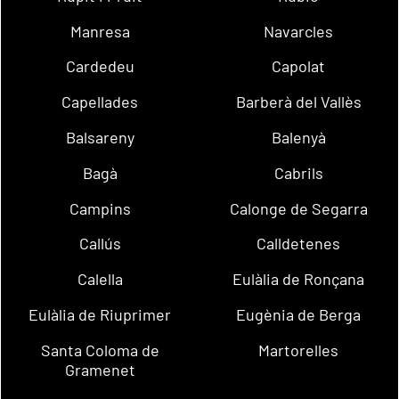
Manresa
Navarcles
Cardedeu
Capolat
Capellades
Barberà del Vallès
Balsareny
Balenyà
Bagà
Cabrils
Campins
Calonge de Segarra
Callús
Calldetenes
Calella
Eulàlia de Ronçana
Eulàlia de Riuprimer
Eugènia de Berga
Santa Coloma de
Martorelles
Gramenet