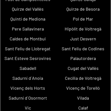
Quirze del Vallès
Quirze de Besora
Quintí de Mediona
Pol de Mar
Pere Sallavinera
Hipòlit de Voltregà
Caldes de Montbui
Just Desvern
Sant Feliu de Llobregat
Sant Feliu de Codines
Sant Esteve Sesrovires
Palautordera
Sabadell
Cugat del Vallès
Sadurní d´Anoia
Cecília de Voltregà
Vicenç dels Horts
Vicenç de Torelló
Sadurní d´Osormort
Vilada
Vic
Calaf