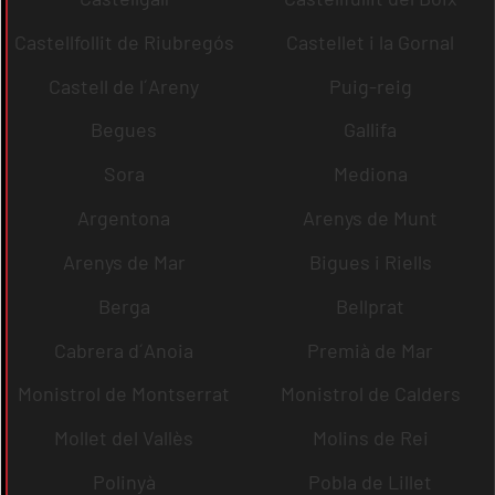
Castellfollit de Riubregós
Castellet i la Gornal
Castell de l´Areny
Puig-reig
Begues
Gallifa
Sora
Mediona
Argentona
Arenys de Munt
Arenys de Mar
Bigues i Riells
Berga
Bellprat
Cabrera d´Anoia
Premià de Mar
Monistrol de Montserrat
Monistrol de Calders
Mollet del Vallès
Molins de Rei
Polinyà
Pobla de Lillet