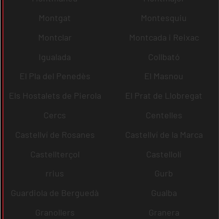
Montgat
Montesquiu
Montclar
Montcada i Reixac
Igualada
Collbató
El Pla del Penedès
El Masnou
Els Hostalets de Pierola
El Prat de Llobregat
Cercs
Centelles
Castellví de Rosanes
Castellví de la Marca
Castellterçol
Castellolí
rrius
Gurb
Guardiola de Berguedà
Gualba
Granollers
Granera