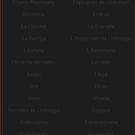
Figaró-Montmany
Esplugues de Llobregat
Gironella
El Brull
La Llacuna
La Granada
La Garriga
L´Hospitalet de Llobregat
L´Estany
L´Espunyola
l´Ametlla del Vallès
Cervelló
Sagàs
Lluçà
Orís
Olvan
Olost
Olivella
Torrelles de Llobregat
Copons
Collsuspina
Esparreguera
Montmaneu
Montmajor