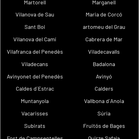
Martorell
Marganell
Vilanova de Sau
Maria de Corcó
Sant Boi
artomeu del Grau
Vilanova del Camí
Cabrera de Mar
Vilafranca del Penedès
Viladecavalls
Viladecans
Badalona
Avinyonet del Penedès
Avinyó
Caldes d´Estrac
Calders
Muntanyola
Vallbona d´Anoia
Vacarisses
Súria
Subirats
Fruitós de Bages
Fost de Campsentelles
Quirze Safaja