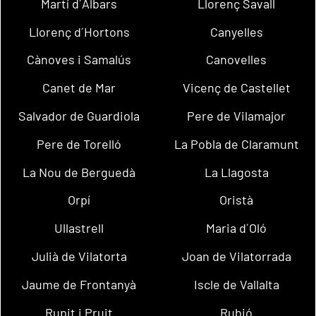
Martí d´Albars
Llorenç Savall
Llorenç d´Hortons
Canyelles
Cànoves i Samalús
Canovelles
Canet de Mar
Vicenç de Castellet
Salvador de Guardiola
Pere de Vilamajor
Pere de Torelló
La Pobla de Claramunt
La Nou de Berguedà
La Llagosta
Orpí
Oristà
Ullastrell
Maria d´Oló
Julià de Vilatorta
Joan de Vilatorrada
Jaume de Frontanyà
Iscle de Vallalta
Rupit i Pruit
Rubió