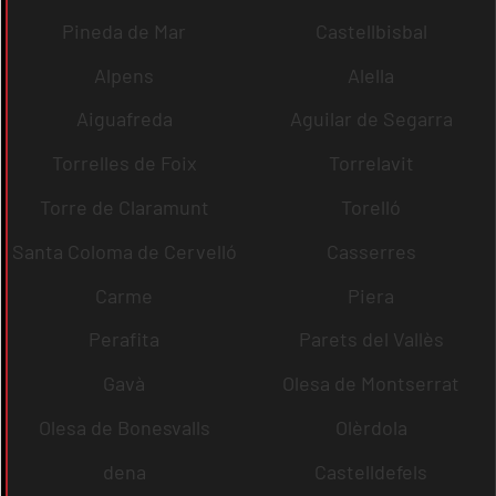
Pineda de Mar
Castellbisbal
Alpens
Alella
Aiguafreda
Aguilar de Segarra
Torrelles de Foix
Torrelavit
Torre de Claramunt
Torelló
Santa Coloma de Cervelló
Casserres
Carme
Piera
Perafita
Parets del Vallès
Gavà
Olesa de Montserrat
Olesa de Bonesvalls
Olèrdola
dena
Castelldefels