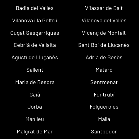
Badia del Vallès
Vilassar de Dalt
Vilanova i la Geltrú
Vilanova del Vallès
Cugat Sesgarrigues
Vicenç de Montalt
Cebrià de Vallalta
Sant Boi de Lluçanès
Agustí de Lluçanès
Adrià de Besòs
Sallent
Mataró
Maria de Besora
Sentmenat
Gaià
Fontrubí
Jorba
Folgueroles
Manlleu
Malla
Malgrat de Mar
Santpedor