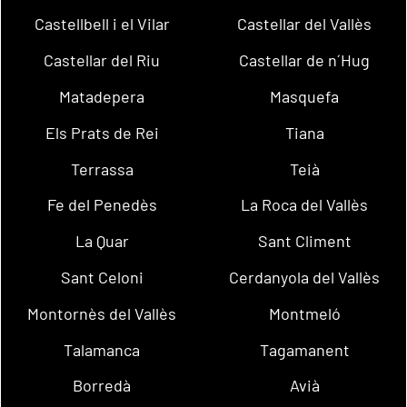
Castellbell i el Vilar
Castellar del Vallès
Castellar del Riu
Castellar de n´Hug
Matadepera
Masquefa
Els Prats de Rei
Tiana
Terrassa
Teià
Fe del Penedès
La Roca del Vallès
La Quar
Sant Climent
Sant Celoni
Cerdanyola del Vallès
Montornès del Vallès
Montmeló
Talamanca
Tagamanent
Borredà
Avià