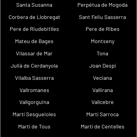
Santa Susanna
Perpètua de Mogoda
Corbera de Llobregat
Sant Feliu Sasserra
Pere de Riudebitlles
Pere de Ribes
Mateu de Bages
Montseny
Vilassar de Mar
Tona
Julià de Cerdanyola
Joan Despí
Vilalba Sasserra
Veciana
Vallromanes
Vallirana
Vallgorguina
Vallcebre
Martí Sesgueioles
Martí Sarroca
Martí de Tous
Martí de Centelles