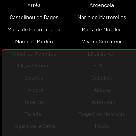
Artés
Argençola
Castellnou de Bages
Maria de Martorelles
Maria de Palautordera
Maria de Miralles
Maria de Merlès
Viver i Serrateix
Vilobí del Penedès
Lliçà de Vall
Lliçà d´Amunt
El Bruc
Dosrius
Cubelles
Tordera
Abrera
Tavertet
Tavèrnoles
Taradell
Fogars de Montclús
Fogars de la Selva
Fígols