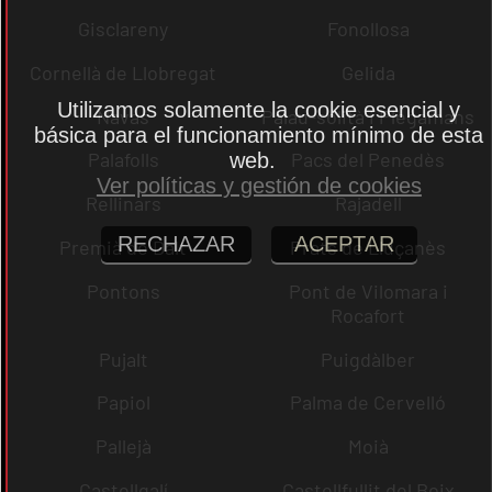
Gisclareny
Fonollosa
Cornellà de Llobregat
Gelida
Utilizamos solamente la cookie esencial y
Navas
Palau-solità i Plegamans
básica para el funcionamiento mínimo de esta
Palafolls
Pacs del Penedès
web.
Ver políticas y gestión de cookies
Rellinars
Rajadell
RECHAZAR
ACEPTAR
Premià de Dalt
Prats de Lluçanès
Pontons
Pont de Vilomara i
Rocafort
Pujalt
Puigdàlber
Papiol
Palma de Cervelló
Pallejà
Moià
Castellgalí
Castellfullit del Boix