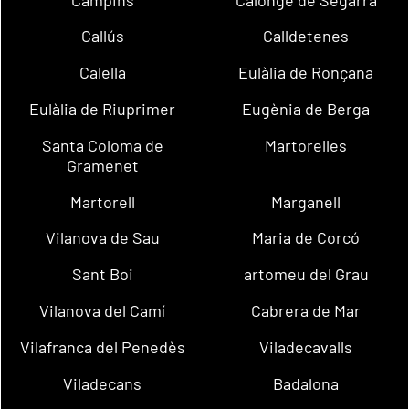
Callús
Calldetenes
Calella
Eulàlia de Ronçana
Eulàlia de Riuprimer
Eugènia de Berga
Santa Coloma de
Martorelles
Gramenet
Martorell
Marganell
Vilanova de Sau
Maria de Corcó
Sant Boi
artomeu del Grau
Vilanova del Camí
Cabrera de Mar
Vilafranca del Penedès
Viladecavalls
Viladecans
Badalona