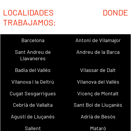
LOCALIDADES DONDE
TRABAJAMOS:
Barcelona
Antoni de Vilamajor
Sant Andreu de
Andreu de la Barca
Llavaneres
Badia del Vallès
Vilassar de Dalt
Vilanova i la Geltrú
Vilanova del Vallès
Cugat Sesgarrigues
Vicenç de Montalt
Cebrià de Vallalta
Sant Boi de Lluçanès
Agustí de Lluçanès
Adrià de Besòs
Sallent
Mataró