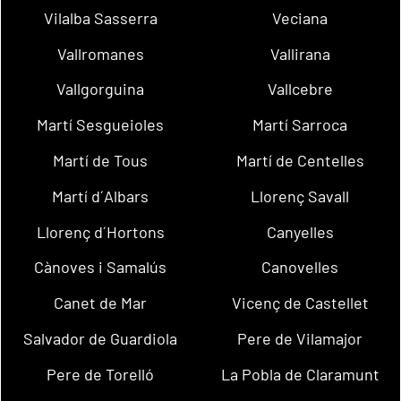
Vilalba Sasserra
Veciana
Vallromanes
Vallirana
Vallgorguina
Vallcebre
Martí Sesgueioles
Martí Sarroca
Martí de Tous
Martí de Centelles
Martí d´Albars
Llorenç Savall
Llorenç d´Hortons
Canyelles
Cànoves i Samalús
Canovelles
Canet de Mar
Vicenç de Castellet
Salvador de Guardiola
Pere de Vilamajor
Pere de Torelló
La Pobla de Claramunt