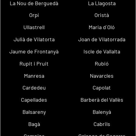
La Nou de Berguedà
La Llagosta
Orpí
Oristà
Ullastrell
Maria d´Oló
Julià de Vilatorta
Joan de Vilatorrada
Jaume de Frontanyà
Iscle de Vallalta
Rupit i Pruit
Rubió
Manresa
Navarcles
Cardedeu
Capolat
Capellades
Barberà del Vallès
Balsareny
Balenyà
Bagà
Cabrils
Campins
Calonge de Segarra