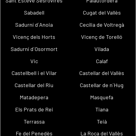
Sant Esteve Sesrovires
Palautordera
Sabadell
Cugat del Vallès
Sadurní d´Anoia
Cecília de Voltregà
Vicenç dels Horts
Vicenç de Torelló
Sadurní d´Osormort
Vilada
Vic
Calaf
Castellbell i el Vilar
Castellar del Vallès
Castellar del Riu
Castellar de n´Hug
Matadepera
Masquefa
Els Prats de Rei
Tiana
Terrassa
Teià
Fe del Penedès
La Roca del Vallès