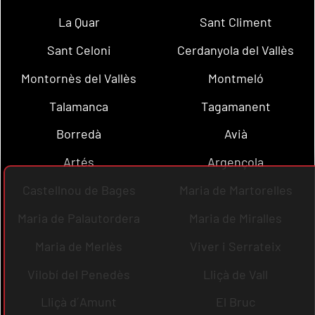
La Quar
Sant Climent
Sant Celoni
Cerdanyola del Vallès
Montornès del Vallès
Montmeló
Talamanca
Tagamanent
Borredà
Avià
Artés
Argençola
Castellnou de Bages
Maria de Martorelles
Maria de Palautordera
Maria de Miralles
Maria de Merlès
Viver i Serrateix
Vilobí del Penedès
Lliçà de Vall
Lliçà d´Amunt
El Bruc