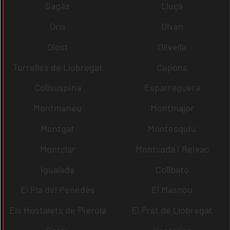
Sagàs
Lluçà
Orís
Olvan
Olost
Olivella
Torrelles de Llobregat
Copons
Collsuspina
Esparreguera
Montmaneu
Montmajor
Montgat
Montesquiu
Montclar
Montcada i Reixac
Igualada
Collbató
El Pla del Penedès
El Masnou
Els Hostalets de Pierola
El Prat de Llobregat