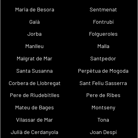
Maria de Besora
Sentmenat
Gaià
Fontrubí
Jorba
Folgueroles
Manlleu
Malla
Malgrat de Mar
Santpedor
Santa Susanna
Perpètua de Mogoda
Corbera de Llobregat
Sant Feliu Sasserra
Pere de Riudebitlles
Pere de Ribes
Mateu de Bages
Montseny
Vilassar de Mar
Tona
Julià de Cerdanyola
Joan Despí