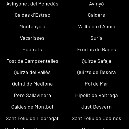
Avinyonet del Penedès
Avinyó
Caldes d´Estrac
Calders
Muntanyola
Vallbona d´Anoia
Vacarisses
Súria
Subirats
Fruitós de Bages
Fost de Campsentelles
Quirze Safaja
Quirze del Vallès
Quirze de Besora
Quintí de Mediona
Pol de Mar
Pere Sallavinera
Hipòlit de Voltregà
Caldes de Montbui
Just Desvern
Sant Feliu de Llobregat
Sant Feliu de Codines