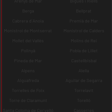
Arenys de Mar
Bigues i Riells
Berga
Bellprat
Cabrera d´Anoia
Premià de Mar
Monistrol de Montserrat
Monistrol de Calders
Mollet del Vallès
Molins de Rei
Polinyà
Pobla de Lillet
Pineda de Mar
Castellbisbal
Alpens
Alella
Aiguafreda
Aguilar de Segarra
Torrelles de Foix
Torrelavit
Torre de Claramunt
Torelló
Santa Coloma de Cervelló
Casserres