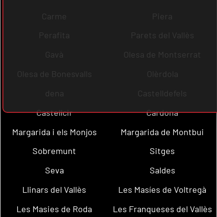
Carme
Piera
Perafita
Parets del Vallès
Gavà
Olesa de Montserrat
Olesa de Bonesvalls
Olèrdola
dena
Castelldefels
Castellcir
Cardona
Margarida i els Monjos
Margarida de Montbui
Sobremunt
Sitges
Seva
Saldes
Llinars del Vallès
Les Masíes de Voltregà
Les Masies de Roda
Les Franqueses del Vallès