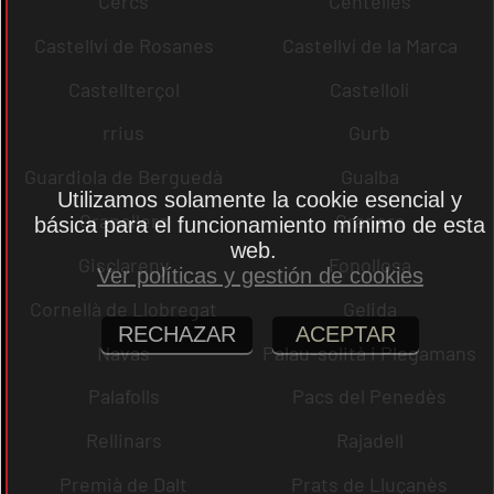
Cercs
Centelles
Castellví de Rosanes
Castellví de la Marca
Castellterçol
Castellolí
rrius
Gurb
Guardiola de Berguedà
Gualba
Utilizamos solamente la cookie esencial y
Granollers
Granera
básica para el funcionamiento mínimo de esta
web.
Gisclareny
Fonollosa
Ver políticas y gestión de cookies
Cornellà de Llobregat
Gelida
RECHAZAR
ACEPTAR
Navas
Palau-solità i Plegamans
Palafolls
Pacs del Penedès
Rellinars
Rajadell
Premià de Dalt
Prats de Lluçanès