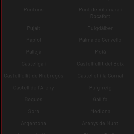
Pontons
Pont de Vilomara i
Rocafort
Pujalt
Puigdàlber
Papiol
Palma de Cervelló
Pallejà
Moià
Castellgalí
Castellfullit del Boix
Castellfollit de Riubregós
Castellet i la Gornal
Castell de l´Areny
Puig-reig
Begues
Gallifa
Sora
Mediona
Argentona
Arenys de Munt