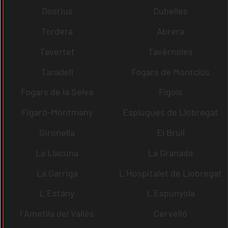
Dosrius
Cubelles
Tordera
Abrera
Tavertet
Tavèrnoles
Taradell
Fogars de Montclús
Fogars de la Selva
Fígols
Figaró-Montmany
Esplugues de Llobregat
Gironella
El Brull
La Llacuna
La Granada
La Garriga
L´Hospitalet de Llobregat
L´Estany
L´Espunyola
l´Ametlla del Vallès
Cervelló