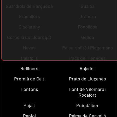
Guardiola de Berguedà
Gualba
Granollers
Granera
Gisclareny
Fonollosa
Cornellà de Llobregat
Gelida
Navas
Palau-solità i Plegamans
Palafolls
Pacs del Penedès
Rellinars
Rajadell
Premià de Dalt
Prats de Lluçanès
Pontons
Pont de Vilomara i
Rocafort
Pujalt
Puigdàlber
Papiol
Palma de Cervelló