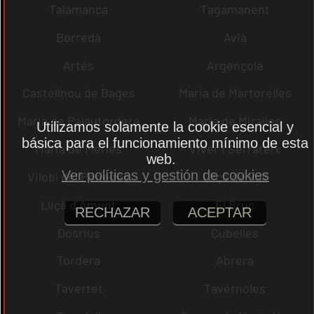
Talamanca
Tagamanent
Borredà
Avià
Artés
Argençola
Castellnou de Bages
Maria de Martorelles
Maria de Palautordera
Maria de Miralles
Utilizamos solamente la cookie esencial y
básica para el funcionamiento mínimo de esta
Maria de Merlès
Viver i Serrateix
web.
Ver políticas y gestión de cookies
Vilobí del Penedès
Lliçà de Vall
Lliçà d´Amunt
El Bruc
RECHAZAR
ACEPTAR
Dosrius
Cubelles
Tordera
Abrera
Tavertet
Tavèrnoles