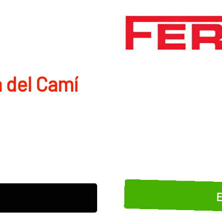
a del Camí
E