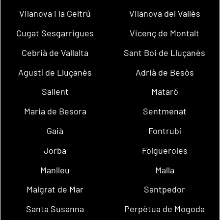
Vilanova i la Geltrú
Vilanova del Vallès
Cugat Sesgarrigues
Vicenç de Montalt
Cebrià de Vallalta
Sant Boi de Lluçanès
Agustí de Lluçanès
Adrià de Besòs
Sallent
Mataró
Maria de Besora
Sentmenat
Gaià
Fontrubí
Jorba
Folgueroles
Manlleu
Malla
Malgrat de Mar
Santpedor
Santa Susanna
Perpètua de Mogoda