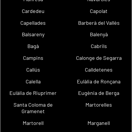
Cardedeu
Capolat
Capellades
Barberà del Vallès
Balsareny
Balenyà
Bagà
Cabrils
Campins
Calonge de Segarra
Callús
Calldetenes
Calella
Eulàlia de Ronçana
Eulàlia de Riuprimer
Eugènia de Berga
Santa Coloma de
Martorelles
Gramenet
Martorell
Marganell