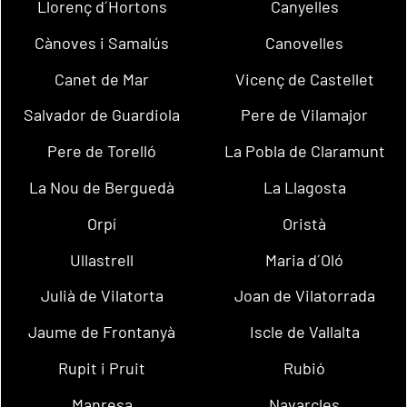
Llorenç d´Hortons
Canyelles
Cànoves i Samalús
Canovelles
Canet de Mar
Vicenç de Castellet
Salvador de Guardiola
Pere de Vilamajor
Pere de Torelló
La Pobla de Claramunt
La Nou de Berguedà
La Llagosta
Orpí
Oristà
Ullastrell
Maria d´Oló
Julià de Vilatorta
Joan de Vilatorrada
Jaume de Frontanyà
Iscle de Vallalta
Rupit i Pruit
Rubió
Manresa
Navarcles