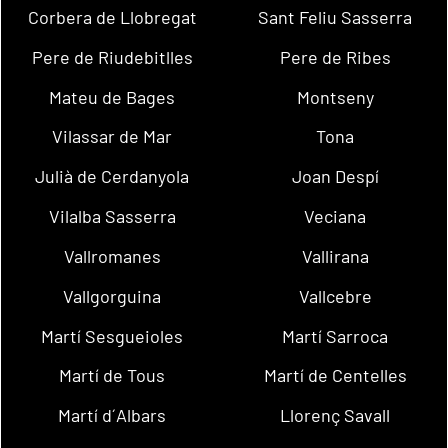
Corbera de Llobregat
Sant Feliu Sasserra
Pere de Riudebitlles
Pere de Ribes
Mateu de Bages
Montseny
Vilassar de Mar
Tona
Julià de Cerdanyola
Joan Despí
Vilalba Sasserra
Veciana
Vallromanes
Vallirana
Vallgorguina
Vallcebre
Martí Sesgueioles
Martí Sarroca
Martí de Tous
Martí de Centelles
Martí d´Albars
Llorenç Savall