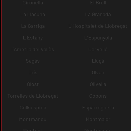
Gironella
El Brull
La Llacuna
La Granada
La Garriga
L´Hospitalet de Llobregat
L´Estany
L´Espunyola
l´Ametlla del Vallès
Cervelló
Sagàs
Lluçà
Orís
Olvan
Olost
Olivella
Torrelles de Llobregat
Copons
Collsuspina
Esparreguera
Montmaneu
Montmajor
Montgat
Montesquiu