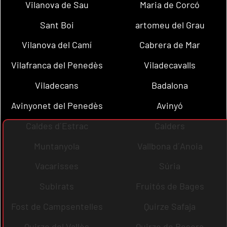
Vilanova de Sau
Maria de Corcó
Sant Boi
artomeu del Grau
Vilanova del Camí
Cabrera de Mar
Vilafranca del Penedès
Viladecavalls
Viladecans
Badalona
Avinyonet del Penedès
Avinyó
Caldes d´Estrac
Calders
Muntanyola
Vallbona d´Anoia
Vacarisses
Súria
Subirats
Fruitós de Bages
Fost de Campsentelles
Quirze Safaja
Quirze del Vallès
Quirze de Besora