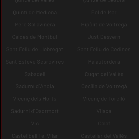
Quintí de Mediona
Pol de Mar
Pere Sallavinera
Hipòlit de Voltregà
Caldes de Montbui
Just Desvern
Sant Feliu de Llobregat
Sant Feliu de Codines
Sant Esteve Sesrovires
Palautordera
Sabadell
Cugat del Vallès
Sadurní d´Anoia
Cecília de Voltregà
Vicenç dels Horts
Vicenç de Torelló
Sadurní d´Osormort
Vilada
Vic
Calaf
Castellbell i el Vilar
Castellar del Vallès