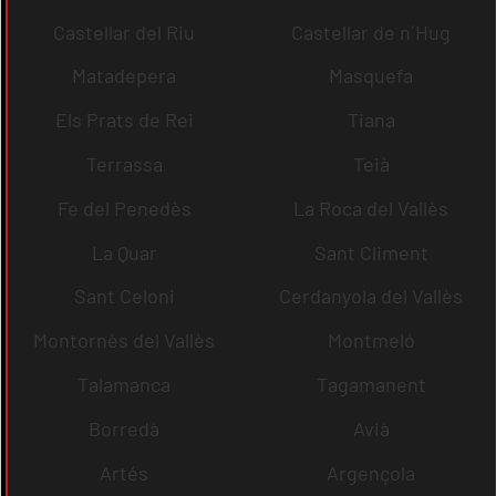
Castellar del Riu
Castellar de n´Hug
Matadepera
Masquefa
Els Prats de Rei
Tiana
Terrassa
Teià
Fe del Penedès
La Roca del Vallès
La Quar
Sant Climent
Sant Celoni
Cerdanyola del Vallès
Montornès del Vallès
Montmeló
Talamanca
Tagamanent
Borredà
Avià
Artés
Argençola