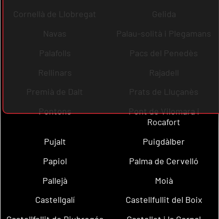
Cornellà de Llobregat
Gelida
Navas
Palau-solità i Plegamans
Palafolls
Pacs del Penedès
Rellinars
Rajadell
Premià de Dalt
Prats de Lluçanès
Pontons
Pont de Vilomara i
Rocafort
Pujalt
Puigdàlber
Papiol
Palma de Cervelló
Pallejà
Moià
Castellgalí
Castellfullit del Boix