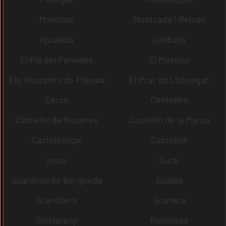
Montclar
Montcada i Reixac
Igualada
Collbató
El Pla del Penedès
El Masnou
Els Hostalets de Pierola
El Prat de Llobregat
Cercs
Centelles
Castellví de Rosanes
Castellví de la Marca
Castellterçol
Castellolí
rrius
Gurb
Guardiola de Berguedà
Gualba
Granollers
Granera
Gisclareny
Fonollosa