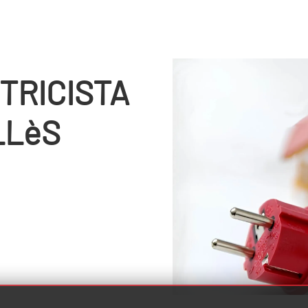
TRICISTA
LLèS