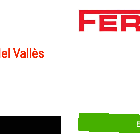
el Vallès
E