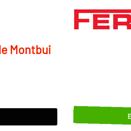
 de Montbui
E