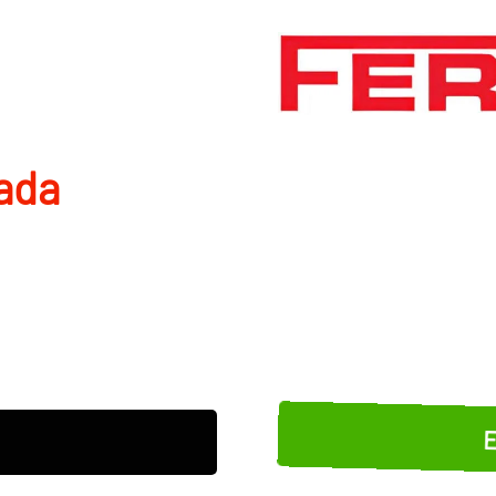
nada
E