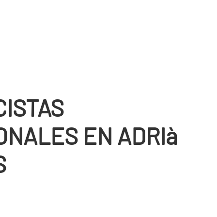
CISTAS
ONALES EN ADRIà
S