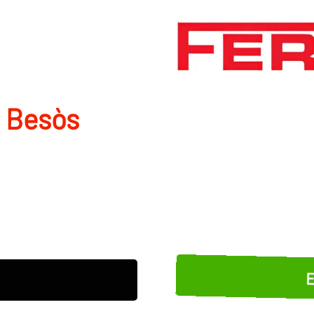
e Besòs
E