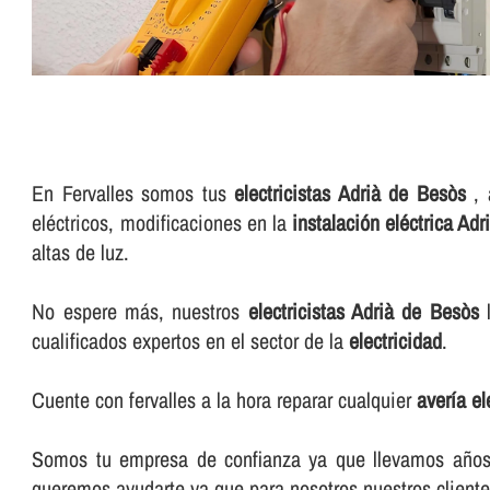
En Fervalles somos tus
electricistas Adrià de Besòs
, 
eléctricos, modificaciones en la
instalación eléctrica Ad
altas de luz.
No espere más, nuestros
electricistas Adrià de Besòs
l
cualificados expertos en el sector de la
electricidad
.
Cuente con fervalles a la hora reparar cualquier
averí­a e
Somos tu empresa de confianza ya que llevamos años e
queremos ayudarte ya que para nosotros nuestros cliente