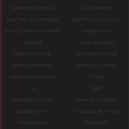
Caldes de Montbui
Just Desvern
Sant Feliu de Llobregat
Sant Feliu de Codines
Sant Esteve Sesrovires
Palautordera
Sabadell
Cugat del Vallès
Sadurní d´Anoia
Cecília de Voltregà
Vicenç dels Horts
Vicenç de Torelló
Sadurní d´Osormort
Vilada
Vic
Calaf
Castellbell i el Vilar
Castellar del Vallès
Castellar del Riu
Castellar de n´Hug
Matadepera
Masquefa