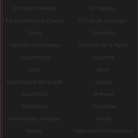
El Pla del Penedès
El Masnou
Els Hostalets de Pierola
El Prat de Llobregat
Cercs
Centelles
Castellví de Rosanes
Castellví de la Marca
Castellterçol
Castellolí
rrius
Gurb
Guardiola de Berguedà
Gualba
Granollers
Granera
Gisclareny
Fonollosa
Cornellà de Llobregat
Gelida
Navas
Palau-solità i Plegamans