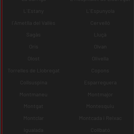
L´Estany
L´Espunyola
l´Ametlla del Vallès
Cervelló
Sagàs
Lluçà
Orís
Olvan
Olost
Olivella
Torrelles de Llobregat
Copons
Collsuspina
Esparreguera
Montmaneu
Montmajor
Montgat
Montesquiu
Montclar
Montcada i Reixac
Igualada
Collbató