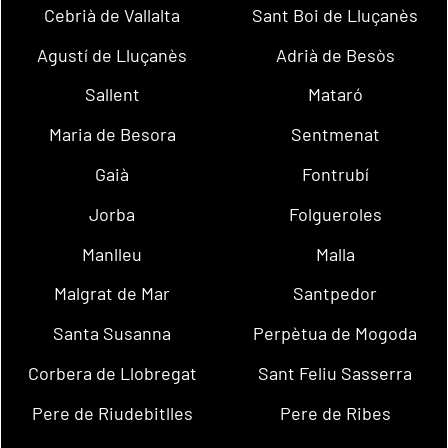
Cebrià de Vallalta
Sant Boi de Lluçanès
Agustí de Lluçanès
Adrià de Besòs
Sallent
Mataró
Maria de Besora
Sentmenat
Gaià
Fontrubí
Jorba
Folgueroles
Manlleu
Malla
Malgrat de Mar
Santpedor
Santa Susanna
Perpètua de Mogoda
Corbera de Llobregat
Sant Feliu Sasserra
Pere de Riudebitlles
Pere de Ribes