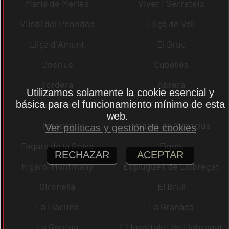
Maria de Merlès
Viver i Serrateix
Vilobí del Penedès
Lliçà de Vall
Lliçà d´Amunt
El Bruc
Dosrius
Cubelles
Tordera
Abrera
Utilizamos solamente la cookie esencial y
básica para el funcionamiento mínimo de esta
Tavertet
Tavèrnoles
web.
Taradell
Fogars de Montclús
Ver políticas y gestión de cookies
Fogars de la Selva
Fígols
RECHAZAR
ACEPTAR
Figaró-Montmany
Esplugues de Llobregat
Gironella
El Brull
La Llacuna
La Granada
La Garriga
L´Hospitalet de Llobregat