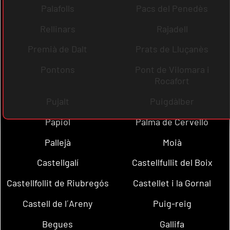
Palafolls
Pacs del Penedès
Rellinars
Rajadell
Premià de Dalt
Prats de Lluçanès
Pontons
Pont de Vilomara i
Rocafort
Pujalt
Puigdàlber
Papiol
Palma de Cervelló
Pallejà
Moià
Castellgalí
Castellfullit del Boix
Castellfollit de Riubregós
Castellet i la Gornal
Castell de l´Areny
Puig-reig
Begues
Gallifa