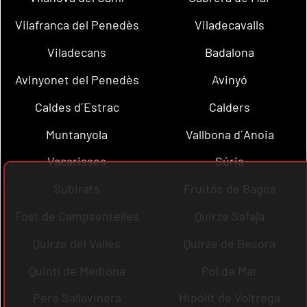
Vilafranca del Penedès
Viladecavalls
Viladecans
Badalona
Avinyonet del Penedès
Avinyó
Caldes d´Estrac
Calders
Muntanyola
Vallbona d´Anoia
Vacarisses
Súria
Subirats
Fruitós de Bages
Fost de Campsentelles
Quirze Safaja
Quirze del Vallès
Quirze de Besora
Quintí de Mediona
Pol de Mar
Pere Sallavinera
Hipòlit de Voltregà