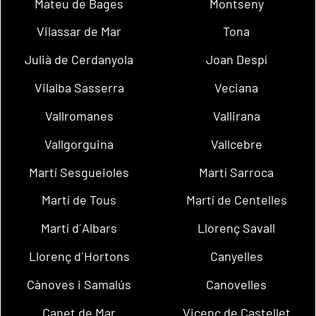
Mateu de Bages
Montseny
Vilassar de Mar
Tona
Julià de Cerdanyola
Joan Despí
Vilalba Sasserra
Veciana
Vallromanes
Vallirana
Vallgorguina
Vallcebre
Martí Sesgueioles
Martí Sarroca
Martí de Tous
Martí de Centelles
Martí d´Albars
Llorenç Savall
Llorenç d´Hortons
Canyelles
Cànoves i Samalús
Canovelles
Canet de Mar
Vicenç de Castellet