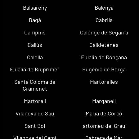
Balsareny
Balenyà
Bagà
Cabrils
Campins
Calonge de Segarra
Callús
Calldetenes
Calella
Eulàlia de Ronçana
Eulàlia de Riuprimer
Eugènia de Berga
Santa Coloma de
Martorelles
Gramenet
Martorell
Marganell
Vilanova de Sau
Maria de Corcó
Sant Boi
artomeu del Grau
Vilanova del Camí
Cabrera de Mar