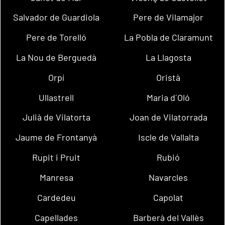
Salvador de Guardiola
Pere de Vilamajor
Pere de Torelló
La Pobla de Claramunt
La Nou de Berguedà
La Llagosta
Orpí
Oristà
Ullastrell
Maria d´Oló
Julià de Vilatorta
Joan de Vilatorrada
Jaume de Frontanyà
Iscle de Vallalta
Rupit i Pruit
Rubió
Manresa
Navarcles
Cardedeu
Capolat
Capellades
Barberà del Vallès