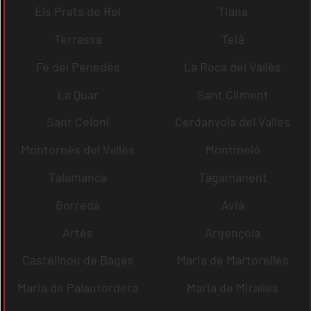
Els Prats de Rei
Tiana
Terrassa
Teià
Fe del Penedès
La Roca del Vallès
La Quar
Sant Climent
Sant Celoni
Cerdanyola del Vallès
Montornès del Vallès
Montmeló
Talamanca
Tagamanent
Borredà
Avià
Artés
Argençola
Castellnou de Bages
Maria de Martorelles
Maria de Palautordera
Maria de Miralles