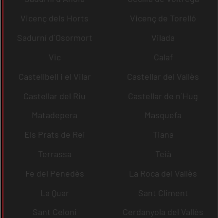
Vicenç dels Horts
Vicenç de Torelló
Sadurní d´Osormort
Vilada
Vic
Calaf
Castellbell i el Vilar
Castellar del Vallès
Castellar del Riu
Castellar de n´Hug
Matadepera
Masquefa
Els Prats de Rei
Tiana
Terrassa
Teià
Fe del Penedès
La Roca del Vallès
La Quar
Sant Climent
Sant Celoni
Cerdanyola del Vallès