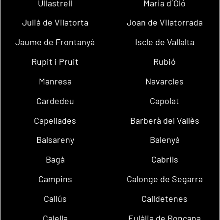
Ullastrell
Maria d´Oló
Julià de Vilatorta
Joan de Vilatorrada
Jaume de Frontanyà
Iscle de Vallalta
Rupit i Pruit
Rubió
Manresa
Navarcles
Cardedeu
Capolat
Capellades
Barberà del Vallès
Balsareny
Balenyà
Bagà
Cabrils
Campins
Calonge de Segarra
Callús
Calldetenes
Calella
Eulàlia de Ronçana