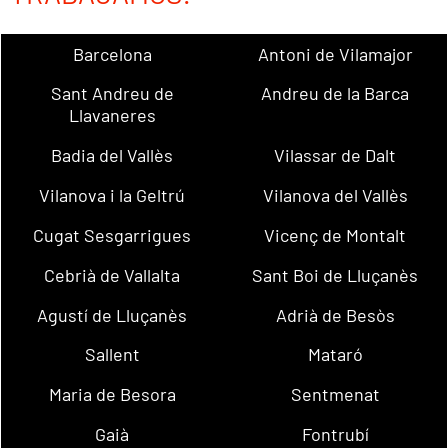
Barcelona
Antoni de Vilamajor
Sant Andreu de
Andreu de la Barca
Llavaneres
Badia del Vallès
Vilassar de Dalt
Vilanova i la Geltrú
Vilanova del Vallès
Cugat Sesgarrigues
Vicenç de Montalt
Cebrià de Vallalta
Sant Boi de Lluçanès
Agustí de Lluçanès
Adrià de Besòs
Sallent
Mataró
Maria de Besora
Sentmenat
Gaià
Fontrubí