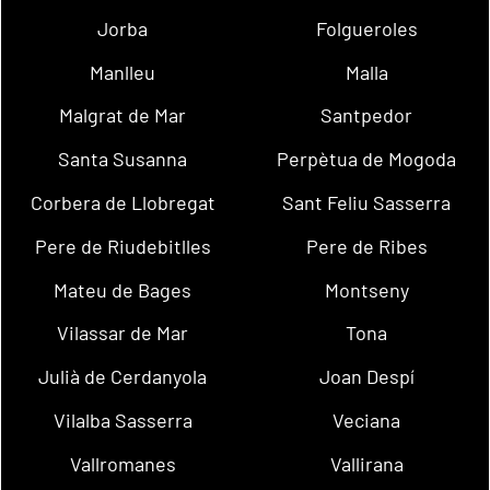
Jorba
Folgueroles
Manlleu
Malla
Malgrat de Mar
Santpedor
Santa Susanna
Perpètua de Mogoda
Corbera de Llobregat
Sant Feliu Sasserra
Pere de Riudebitlles
Pere de Ribes
Mateu de Bages
Montseny
Vilassar de Mar
Tona
Julià de Cerdanyola
Joan Despí
Vilalba Sasserra
Veciana
Vallromanes
Vallirana