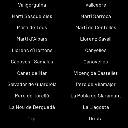
Vallgorguina
Vallcebre
Martí Sesgueioles
Martí Sarroca
Martí de Tous
Martí de Centelles
Martí d´Albars
Llorenç Savall
Llorenç d´Hortons
Canyelles
Cànoves i Samalús
Canovelles
Canet de Mar
Vicenç de Castellet
Salvador de Guardiola
Pere de Vilamajor
Pere de Torelló
La Pobla de Claramunt
La Nou de Berguedà
La Llagosta
Orpí
Oristà