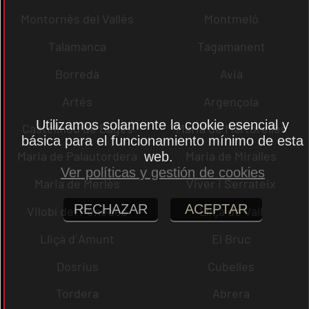
Montornès del Vallès
Montmeló
Talamanca
Tagamanent
Borredà
Avià
Artés
Argençola
Utilizamos solamente la cookie esencial y
Castellnou de Bages
Maria de Martorelles
básica para el funcionamiento mínimo de esta
Maria de Palautordera
Maria de Miralles
web.
Ver políticas y gestión de cookies
Maria de Merlès
Viver i Serrateix
RECHAZAR
ACEPTAR
Vilobí del Penedès
Lliçà de Vall
Lliçà d´Amunt
El Bruc
Dosrius
Cubelles
Tordera
Abrera