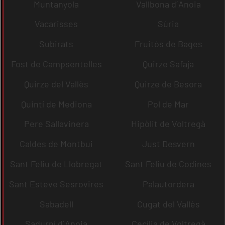
Muntanyola
Vallbona d´Anoia
Vacarisses
Súria
Subirats
Fruitós de Bages
Fost de Campsentelles
Quirze Safaja
Quirze del Vallès
Quirze de Besora
Quintí de Mediona
Pol de Mar
Pere Sallavinera
Hipòlit de Voltregà
Caldes de Montbui
Just Desvern
Sant Feliu de Llobregat
Sant Feliu de Codines
Sant Esteve Sesrovires
Palautordera
Sabadell
Cugat del Vallès
Sadurní d´Anoia
Cecília de Voltregà