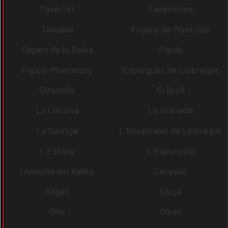
Tavertet
Tavèrnoles
Taradell
Fogars de Montclús
Fogars de la Selva
Fígols
Figaró-Montmany
Esplugues de Llobregat
Gironella
El Brull
La Llacuna
La Granada
La Garriga
L´Hospitalet de Llobregat
L´Estany
L´Espunyola
l´Ametlla del Vallès
Cervelló
Sagàs
Lluçà
Orís
Olvan