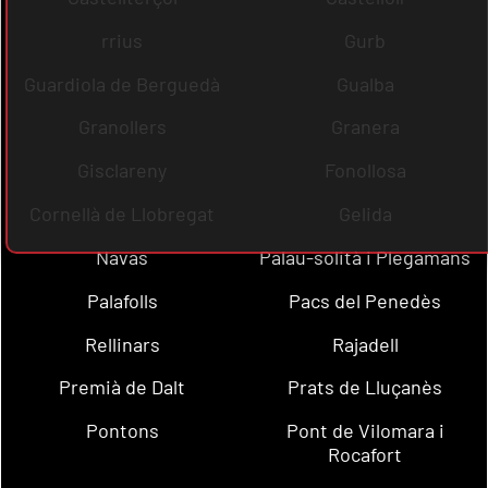
rrius
Gurb
Guardiola de Berguedà
Gualba
Granollers
Granera
Gisclareny
Fonollosa
Cornellà de Llobregat
Gelida
Navas
Palau-solità i Plegamans
Palafolls
Pacs del Penedès
Rellinars
Rajadell
Premià de Dalt
Prats de Lluçanès
Pontons
Pont de Vilomara i
Rocafort