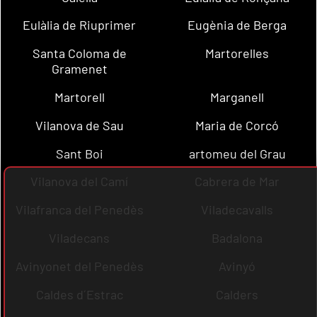
Eulàlia de Riuprimer
Eugènia de Berga
Santa Coloma de
Martorelles
Gramenet
Martorell
Marganell
Vilanova de Sau
Maria de Corcó
Sant Boi
artomeu del Grau
Vilanova del Camí
Cabrera de Mar
Vilafranca del Penedès
Viladecavalls
Viladecans
Badalona
Avinyonet del Penedès
Avinyó
Caldes d´Estrac
Calders