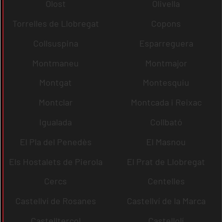
Olost
Olivella
Torrelles de Llobregat
Copons
Collsuspina
Esparreguera
Montmaneu
Montmajor
Montgat
Montesquiu
Montclar
Montcada i Reixac
Igualada
Collbató
El Pla del Penedès
El Masnou
Els Hostalets de Pierola
El Prat de Llobregat
Cercs
Centelles
Castellví de Rosanes
Castellví de la Marca
Castellterçol
Castellolí