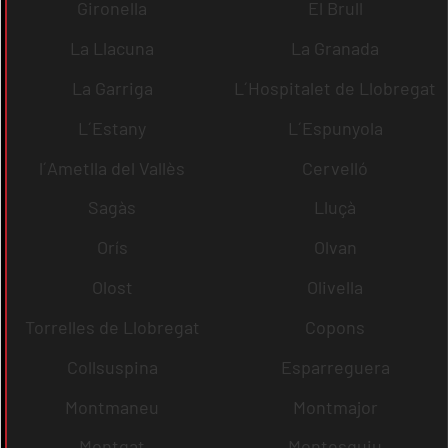
Gironella
El Brull
La Llacuna
La Granada
La Garriga
L´Hospitalet de Llobregat
L´Estany
L´Espunyola
l´Ametlla del Vallès
Cervelló
Sagàs
Lluçà
Orís
Olvan
Olost
Olivella
Torrelles de Llobregat
Copons
Collsuspina
Esparreguera
Montmaneu
Montmajor
Montgat
Montesquiu