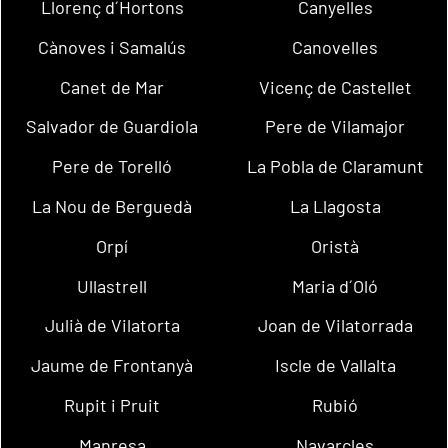
Llorenç d´Hortons
Canyelles
Cànoves i Samalús
Canovelles
Canet de Mar
Vicenç de Castellet
Salvador de Guardiola
Pere de Vilamajor
Pere de Torelló
La Pobla de Claramunt
La Nou de Berguedà
La Llagosta
Orpí
Oristà
Ullastrell
Maria d´Oló
Julià de Vilatorta
Joan de Vilatorrada
Jaume de Frontanyà
Iscle de Vallalta
Rupit i Pruit
Rubió
Manresa
Navarcles