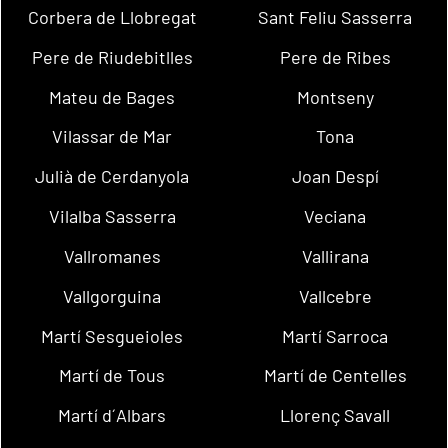
Corbera de Llobregat
Sant Feliu Sasserra
Pere de Riudebitlles
Pere de Ribes
Mateu de Bages
Montseny
Vilassar de Mar
Tona
Julià de Cerdanyola
Joan Despí
Vilalba Sasserra
Veciana
Vallromanes
Vallirana
Vallgorguina
Vallcebre
Martí Sesgueioles
Martí Sarroca
Martí de Tous
Martí de Centelles
Martí d´Albars
Llorenç Savall