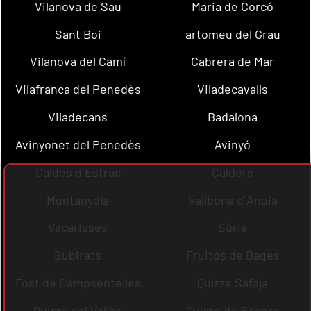
Vilanova de Sau
Maria de Corcó
Sant Boi
artomeu del Grau
Vilanova del Camí
Cabrera de Mar
Vilafranca del Penedès
Viladecavalls
Viladecans
Badalona
Avinyonet del Penedès
Avinyó
Caldes d´Estrac
Calders
Muntanyola
Vallbona d´Anoia
Vacarisses
Súria
Subirats
Fruitós de Bages
Fost de Campsentelles
Quirze Safaja
Quirze del Vallès
Quirze de Besora