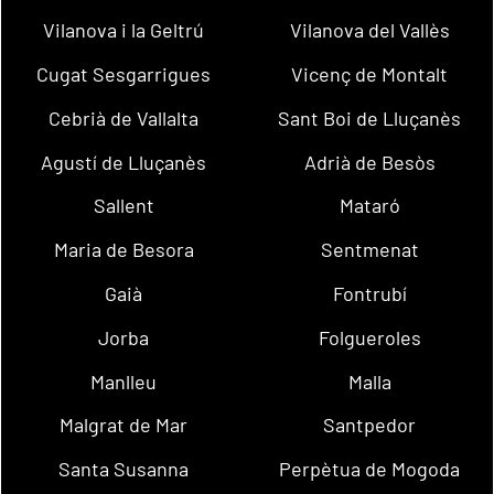
Vilanova i la Geltrú
Vilanova del Vallès
Cugat Sesgarrigues
Vicenç de Montalt
Cebrià de Vallalta
Sant Boi de Lluçanès
Agustí de Lluçanès
Adrià de Besòs
Sallent
Mataró
Maria de Besora
Sentmenat
Gaià
Fontrubí
Jorba
Folgueroles
Manlleu
Malla
Malgrat de Mar
Santpedor
Santa Susanna
Perpètua de Mogoda