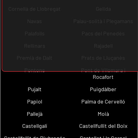
Cornellà de Llobregat
Gelida
Navas
Palau-solità i Plegamans
Palafolls
Pacs del Penedès
Rellinars
Rajadell
Premià de Dalt
Prats de Lluçanès
Pontons
Pont de Vilomara i
Rocafort
Pujalt
Puigdàlber
Papiol
Palma de Cervelló
Pallejà
Moià
Castellgalí
Castellfullit del Boix