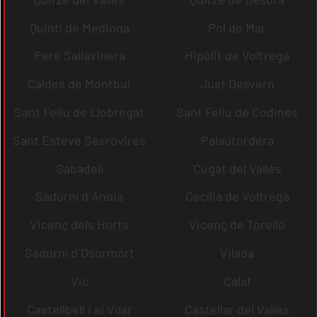
Quintí de Mediona
Pol de Mar
Pere Sallavinera
Hipòlit de Voltregà
Caldes de Montbui
Just Desvern
Sant Feliu de Llobregat
Sant Feliu de Codines
Sant Esteve Sesrovires
Palautordera
Sabadell
Cugat del Vallès
Sadurní d´Anoia
Cecília de Voltregà
Vicenç dels Horts
Vicenç de Torelló
Sadurní d´Osormort
Vilada
Vic
Calaf
Castellbell i el Vilar
Castellar del Vallès