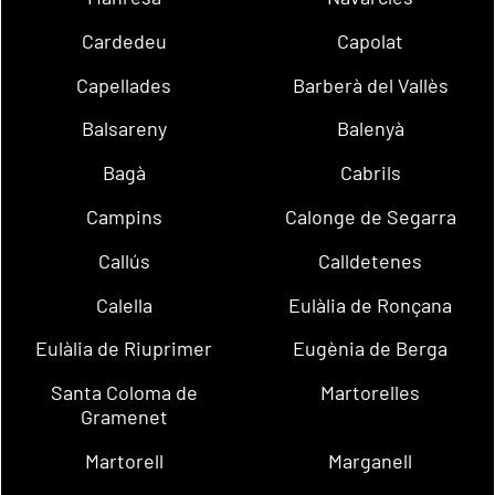
Cardedeu
Capolat
Capellades
Barberà del Vallès
Balsareny
Balenyà
Bagà
Cabrils
Campins
Calonge de Segarra
Callús
Calldetenes
Calella
Eulàlia de Ronçana
Eulàlia de Riuprimer
Eugènia de Berga
Santa Coloma de
Martorelles
Gramenet
Martorell
Marganell