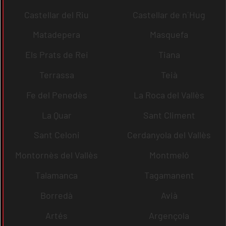
Castellar del Riu
Castellar de n´Hug
Matadepera
Masquefa
Els Prats de Rei
Tiana
Terrassa
Teià
Fe del Penedès
La Roca del Vallès
La Quar
Sant Climent
Sant Celoni
Cerdanyola del Vallès
Montornès del Vallès
Montmeló
Talamanca
Tagamanent
Borredà
Avià
Artés
Argençola