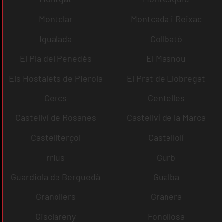
Montclar
Montcada i Reixac
Igualada
Collbató
El Pla del Penedès
El Masnou
Els Hostalets de Pierola
El Prat de Llobregat
Cercs
Centelles
Castellví de Rosanes
Castellví de la Marca
Castellterçol
Castellolí
rrius
Gurb
Guardiola de Berguedà
Gualba
Granollers
Granera
Gisclareny
Fonollosa