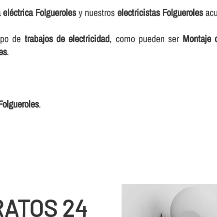
a eléctrica Folgueroles
y nuestros
electricistas Folgueroles
acu
ipo de
trabajos de electricidad
, como pueden ser
Montaje d
es
.
 Folgueroles
.
RATOS 24