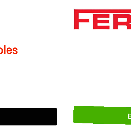
oles
E