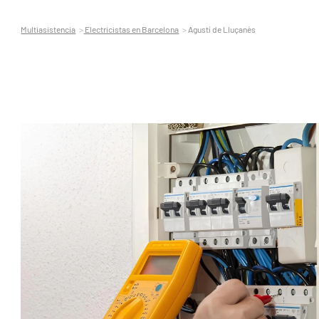
Multiasistencia
Electricistas en Barcelona
Agustí de Lluçanès