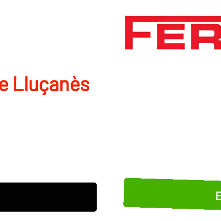
de Lluçanès
E