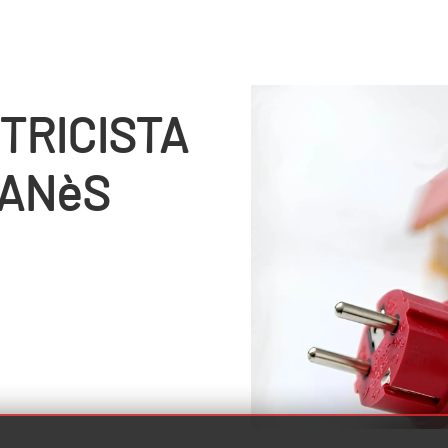
TRICISTA
çANèS