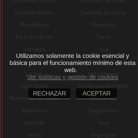
Castellar del Riu
Castellar de n´Hug
Matadepera
Masquefa
Els Prats de Rei
Tiana
Terrassa
Teià
Utilizamos solamente la cookie esencial y
Fe del Penedès
La Roca del Vallès
básica para el funcionamiento mínimo de esta
web.
La Quar
Sant Climent
Ver políticas y gestión de cookies
Sant Celoni
Cerdanyola del Vallès
RECHAZAR
ACEPTAR
Montornès del Vallès
Montmeló
Talamanca
Tagamanent
Borredà
Avià
Artés
Argençola