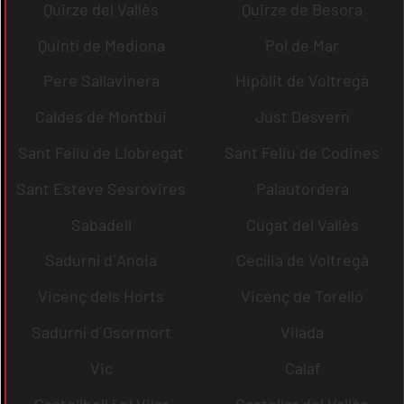
Quirze del Vallès
Quirze de Besora
Quintí de Mediona
Pol de Mar
Pere Sallavinera
Hipòlit de Voltregà
Caldes de Montbui
Just Desvern
Sant Feliu de Llobregat
Sant Feliu de Codines
Sant Esteve Sesrovires
Palautordera
Sabadell
Cugat del Vallès
Sadurní d´Anoia
Cecília de Voltregà
Vicenç dels Horts
Vicenç de Torelló
Sadurní d´Osormort
Vilada
Vic
Calaf
Castellbell i el Vilar
Castellar del Vallès