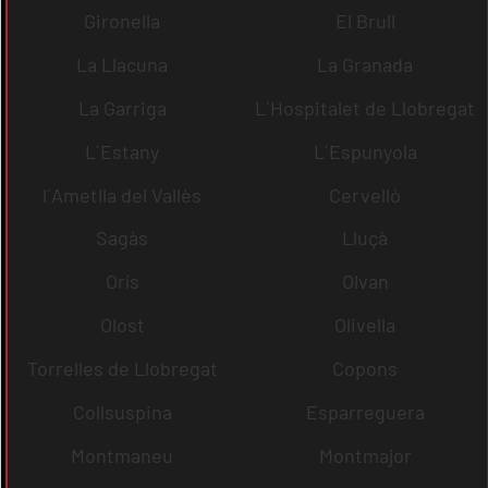
Gironella
El Brull
La Llacuna
La Granada
La Garriga
L´Hospitalet de Llobregat
L´Estany
L´Espunyola
l´Ametlla del Vallès
Cervelló
Sagàs
Lluçà
Orís
Olvan
Olost
Olivella
Torrelles de Llobregat
Copons
Collsuspina
Esparreguera
Montmaneu
Montmajor