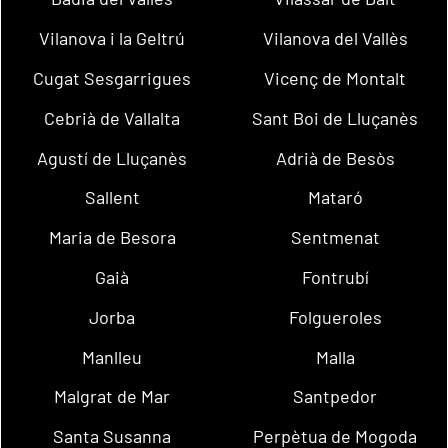
Vilanova i la Geltrú
Vilanova del Vallès
Cugat Sesgarrigues
Vicenç de Montalt
Cebrià de Vallalta
Sant Boi de Lluçanès
Agustí de Lluçanès
Adrià de Besòs
Sallent
Mataró
Maria de Besora
Sentmenat
Gaià
Fontrubí
Jorba
Folgueroles
Manlleu
Malla
Malgrat de Mar
Santpedor
Santa Susanna
Perpètua de Mogoda