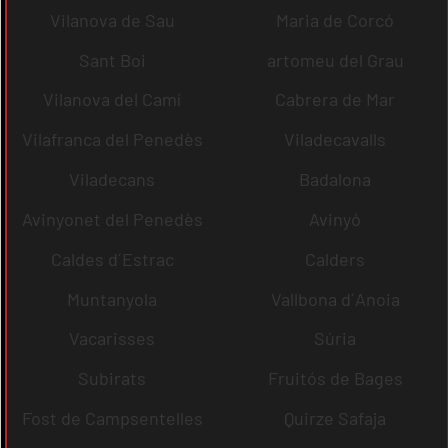
Vilanova de Sau
Maria de Corcó
Sant Boi
artomeu del Grau
Vilanova del Camí
Cabrera de Mar
Vilafranca del Penedès
Viladecavalls
Viladecans
Badalona
Avinyonet del Penedès
Avinyó
Caldes d´Estrac
Calders
Muntanyola
Vallbona d´Anoia
Vacarisses
Súria
Subirats
Fruitós de Bages
Fost de Campsentelles
Quirze Safaja