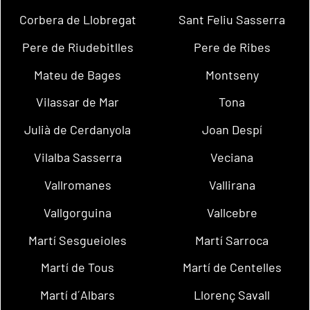
Corbera de Llobregat
Sant Feliu Sasserra
Pere de Riudebitlles
Pere de Ribes
Mateu de Bages
Montseny
Vilassar de Mar
Tona
Julià de Cerdanyola
Joan Despí
Vilalba Sasserra
Veciana
Vallromanes
Vallirana
Vallgorguina
Vallcebre
Martí Sesgueioles
Martí Sarroca
Martí de Tous
Martí de Centelles
Martí d´Albars
Llorenç Savall