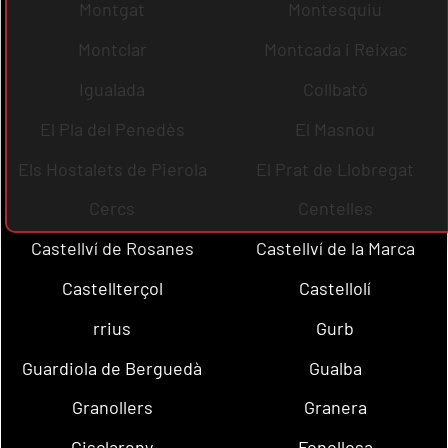
Montgat
Montesquiu
Montclar
Montcada i Reixac
Igualada
Collbató
El Pla del Penedès
El Masnou
Els Hostalets de Pierola
El Prat de Llobregat
Cercs
Centelles
Castellví de Rosanes
Castellví de la Marca
Castellterçol
Castellolí
rrius
Gurb
Guardiola de Berguedà
Gualba
Granollers
Granera
Gisclareny
Fonollosa