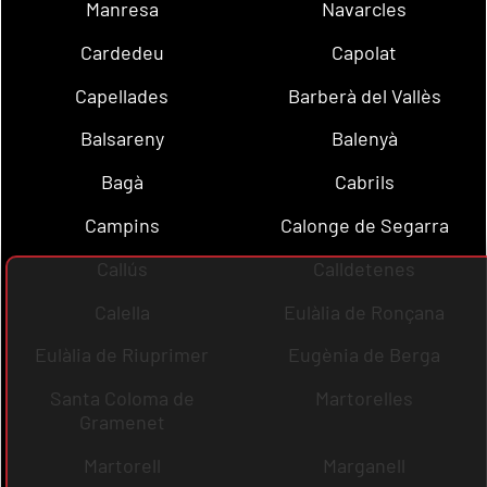
Manresa
Navarcles
Cardedeu
Capolat
Capellades
Barberà del Vallès
Balsareny
Balenyà
Bagà
Cabrils
Campins
Calonge de Segarra
Callús
Calldetenes
Calella
Eulàlia de Ronçana
Eulàlia de Riuprimer
Eugènia de Berga
Santa Coloma de
Martorelles
Gramenet
Martorell
Marganell