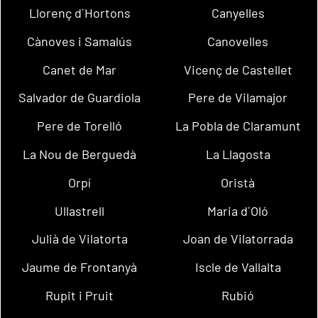
Llorenç d´Hortons
Canyelles
Cànoves i Samalús
Canovelles
Canet de Mar
Vicenç de Castellet
Salvador de Guardiola
Pere de Vilamajor
Pere de Torelló
La Pobla de Claramunt
La Nou de Berguedà
La Llagosta
Orpí
Oristà
Ullastrell
Maria d´Oló
Julià de Vilatorta
Joan de Vilatorrada
Jaume de Frontanyà
Iscle de Vallalta
Rupit i Pruit
Rubió