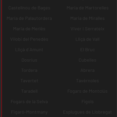
Castellnou de Bages
Maria de Martorelles
Maria de Palautordera
Maria de Miralles
Maria de Merlès
Viver i Serrateix
Vilobí del Penedès
Lliçà de Vall
Lliçà d´Amunt
El Bruc
Dosrius
Cubelles
Tordera
Abrera
Tavertet
Tavèrnoles
Taradell
Fogars de Montclús
Fogars de la Selva
Fígols
Figaró-Montmany
Esplugues de Llobregat