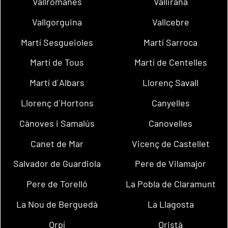
Vallromanes
Vallirana
Vallgorguina
Vallcebre
Martí Sesgueioles
Martí Sarroca
Martí de Tous
Martí de Centelles
Martí d´Albars
Llorenç Savall
Llorenç d´Hortons
Canyelles
Cànoves i Samalús
Canovelles
Canet de Mar
Vicenç de Castellet
Salvador de Guardiola
Pere de Vilamajor
Pere de Torelló
La Pobla de Claramunt
La Nou de Berguedà
La Llagosta
Orpí
Oristà