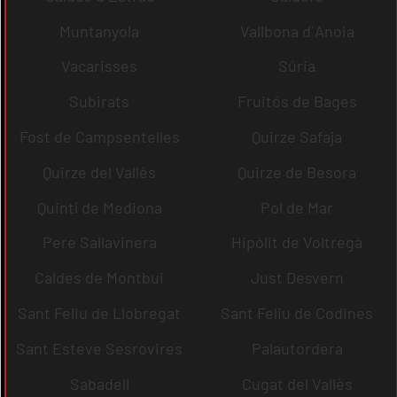
Muntanyola
Vallbona d´Anoia
Vacarisses
Súria
Subirats
Fruitós de Bages
Fost de Campsentelles
Quirze Safaja
Quirze del Vallès
Quirze de Besora
Quintí de Mediona
Pol de Mar
Pere Sallavinera
Hipòlit de Voltregà
Caldes de Montbui
Just Desvern
Sant Feliu de Llobregat
Sant Feliu de Codines
Sant Esteve Sesrovires
Palautordera
Sabadell
Cugat del Vallès