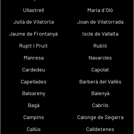
Ullastrell
Maria d´Oló
Julià de Vilatorta
Joan de Vilatorrada
Jaume de Frontanyà
Iscle de Vallalta
Rupit i Pruit
Rubió
Manresa
Navarcles
Cardedeu
Capolat
Capellades
Barberà del Vallès
Balsareny
Balenyà
Bagà
Cabrils
Campins
Calonge de Segarra
Callús
Calldetenes