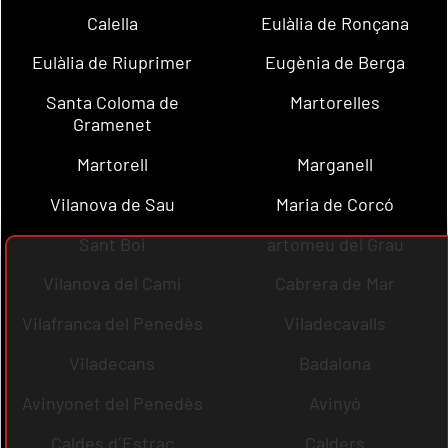
Calella
Eulàlia de Ronçana
Eulàlia de Riuprimer
Eugènia de Berga
Santa Coloma de
Martorelles
Gramenet
Martorell
Marganell
Vilanova de Sau
Maria de Corcó
Sant Boi
artomeu del Grau
Vilanova del Camí
Cabrera de Mar
Vilafranca del Penedès
Viladecavalls
Viladecans
Badalona
Avinyonet del Penedès
Avinyó
Caldes d´Estrac
Calders