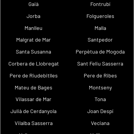
Gaià
Fontrubí
Jorba
Folgueroles
Manlleu
Malla
Malgrat de Mar
Santpedor
Santa Susanna
Perpètua de Mogoda
Corbera de Llobregat
Sant Feliu Sasserra
Pere de Riudebitlles
Pere de Ribes
Mateu de Bages
Montseny
Vilassar de Mar
Tona
Julià de Cerdanyola
Joan Despí
Vilalba Sasserra
Veciana