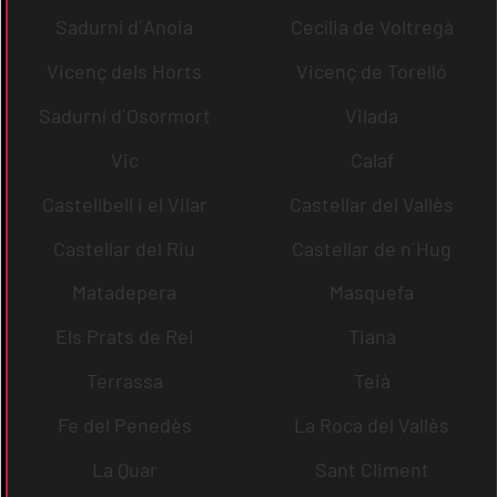
Sadurní d´Anoia
Cecília de Voltregà
Vicenç dels Horts
Vicenç de Torelló
Sadurní d´Osormort
Vilada
Vic
Calaf
Castellbell i el Vilar
Castellar del Vallès
Castellar del Riu
Castellar de n´Hug
Matadepera
Masquefa
Els Prats de Rei
Tiana
Terrassa
Teià
Fe del Penedès
La Roca del Vallès
La Quar
Sant Climent