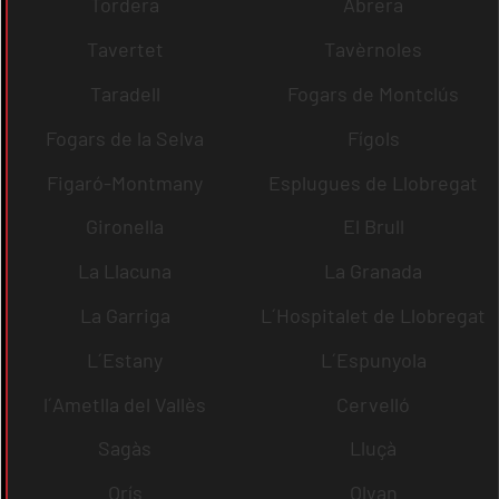
Tordera
Abrera
Tavertet
Tavèrnoles
Taradell
Fogars de Montclús
Fogars de la Selva
Fígols
Figaró-Montmany
Esplugues de Llobregat
Gironella
El Brull
La Llacuna
La Granada
La Garriga
L´Hospitalet de Llobregat
L´Estany
L´Espunyola
l´Ametlla del Vallès
Cervelló
Sagàs
Lluçà
Orís
Olvan