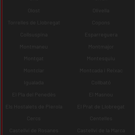
Olost
Olivella
Torrelles de Llobregat
Copons
Collsuspina
Esparreguera
Montmaneu
Montmajor
Montgat
Montesquiu
Montclar
Montcada i Reixac
Igualada
Collbató
El Pla del Penedès
El Masnou
Els Hostalets de Pierola
El Prat de Llobregat
Cercs
Centelles
Castellví de Rosanes
Castellví de la Marca