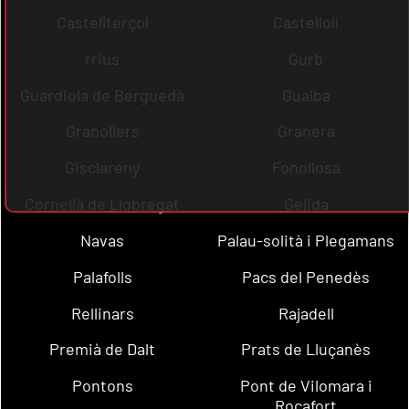
Castellterçol
Castellolí
rrius
Gurb
Guardiola de Berguedà
Gualba
Granollers
Granera
Gisclareny
Fonollosa
Cornellà de Llobregat
Gelida
Navas
Palau-solità i Plegamans
Palafolls
Pacs del Penedès
Rellinars
Rajadell
Premià de Dalt
Prats de Lluçanès
Pontons
Pont de Vilomara i
Rocafort