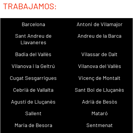
TRABAJAMOS:
Barcelona
Antoni de Vilamajor
Sant Andreu de
Andreu de la Barca
Llavaneres
Badia del Vallès
Vilassar de Dalt
Vilanova i la Geltrú
Vilanova del Vallès
Cugat Sesgarrigues
Vicenç de Montalt
Cebrià de Vallalta
Sant Boi de Lluçanès
Agustí de Lluçanès
Adrià de Besòs
Sallent
Mataró
Maria de Besora
Sentmenat