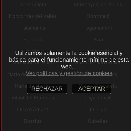
Sant Celoni
Cerdanyola del Vallès
Montornès del Vallès
Montmeló
Talamanca
Tagamanent
Borredà
Avià
Artés
Argençola
Utilizamos solamente la cookie esencial y
básica para el funcionamiento mínimo de esta
Castellnou de Bages
Maria de Martorelles
web.
Ver políticas y gestión de cookies
Maria de Palautordera
Maria de Miralles
Maria de Merlès
Viver i Serrateix
RECHAZAR
ACEPTAR
Vilobí del Penedès
Lliçà de Vall
Lliçà d´Amunt
El Bruc
Dosrius
Cubelles