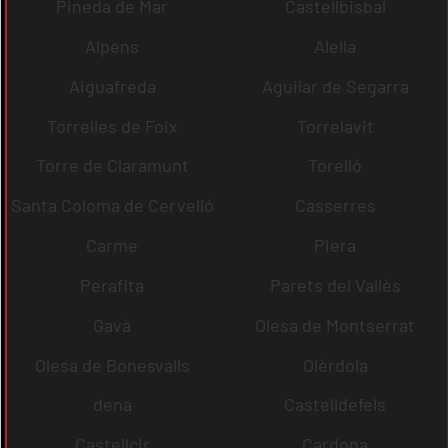
Pineda de Mar
Castellbisbal
Alpens
Alella
Aiguafreda
Aguilar de Segarra
Torrelles de Foix
Torrelavit
Torre de Claramunt
Torelló
Santa Coloma de Cervelló
Casserres
Carme
Piera
Perafita
Parets del Vallès
Gavà
Olesa de Montserrat
Olesa de Bonesvalls
Olèrdola
dena
Castelldefels
Castellcir
Cardona