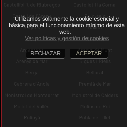
Castellfollit de Riubregós
Castellet i la Gornal
Castell de l´Areny
Puig-reig
Utilizamos solamente la cookie esencial y
básica para el funcionamiento mínimo de esta
Begues
Gallifa
web.
Ver políticas y gestión de cookies
Sora
Mediona
Argentona
Arenys de Munt
RECHAZAR
ACEPTAR
Arenys de Mar
Bigues i Riells
Berga
Bellprat
Cabrera d´Anoia
Premià de Mar
Monistrol de Montserrat
Monistrol de Calders
Mollet del Vallès
Molins de Rei
Polinyà
Pobla de Lillet