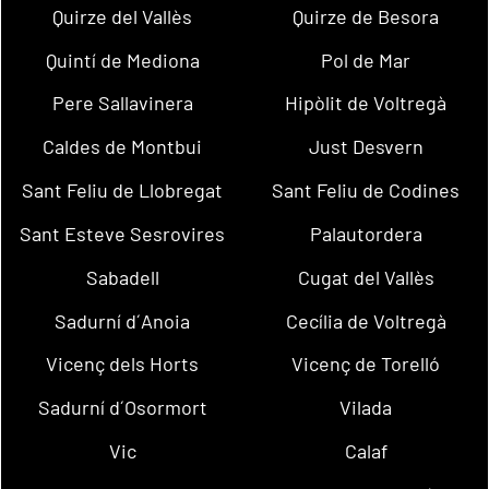
Quirze del Vallès
Quirze de Besora
Quintí de Mediona
Pol de Mar
Pere Sallavinera
Hipòlit de Voltregà
Caldes de Montbui
Just Desvern
Sant Feliu de Llobregat
Sant Feliu de Codines
Sant Esteve Sesrovires
Palautordera
Sabadell
Cugat del Vallès
Sadurní d´Anoia
Cecília de Voltregà
Vicenç dels Horts
Vicenç de Torelló
Sadurní d´Osormort
Vilada
Vic
Calaf