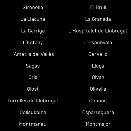
Gironella
El Brull
La Llacuna
La Granada
La Garriga
L´Hospitalet de Llobregat
L´Estany
L´Espunyola
l´Ametlla del Vallès
Cervelló
Sagàs
Lluçà
Orís
Olvan
Olost
Olivella
Torrelles de Llobregat
Copons
Collsuspina
Esparreguera
Montmaneu
Montmajor