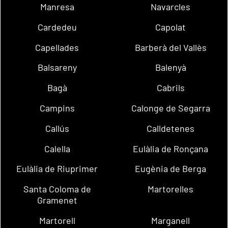
Manresa
Navarcles
Cardedeu
Capolat
Capellades
Barberà del Vallès
Balsareny
Balenyà
Bagà
Cabrils
Campins
Calonge de Segarra
Callús
Calldetenes
Calella
Eulàlia de Ronçana
Eulàlia de Riuprimer
Eugènia de Berga
Santa Coloma de
Martorelles
Gramenet
Martorell
Marganell