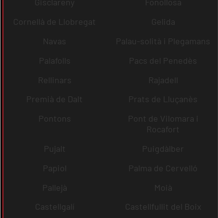
Gisclareny
Fonollosa
Cornellà de Llobregat
Gelida
Navas
Palau-solità i Plegamans
Palafolls
Pacs del Penedès
Rellinars
Rajadell
Premià de Dalt
Prats de Lluçanès
Pontons
Pont de Vilomara i
Rocafort
Pujalt
Puigdàlber
Papiol
Palma de Cervelló
Pallejà
Moià
Castellgalí
Castellfullit del Boix