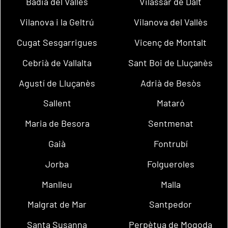
Badia del Vallès
Vilassar de Dalt
Vilanova i la Geltrú
Vilanova del Vallès
Cugat Sesgarrigues
Vicenç de Montalt
Cebrià de Vallalta
Sant Boi de Lluçanès
Agustí de Lluçanès
Adrià de Besòs
Sallent
Mataró
Maria de Besora
Sentmenat
Gaià
Fontrubí
Jorba
Folgueroles
Manlleu
Malla
Malgrat de Mar
Santpedor
Santa Susanna
Perpètua de Mogoda