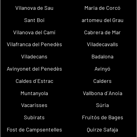
Vilanova de Sau
Maria de Corcó
Sant Boi
artomeu del Grau
Vilanova del Camí
Cabrera de Mar
Vilafranca del Penedès
Viladecavalls
Viladecans
Badalona
Avinyonet del Penedès
Avinyó
Caldes d´Estrac
Calders
Muntanyola
Vallbona d´Anoia
Vacarisses
Súria
Subirats
Fruitós de Bages
Fost de Campsentelles
Quirze Safaja