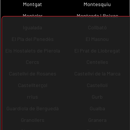
Montgat
Montesquiu
Montclar
Montcada i Reixac
Igualada
Collbató
El Pla del Penedès
El Masnou
Els Hostalets de Pierola
El Prat de Llobregat
Cercs
Centelles
Castellví de Rosanes
Castellví de la Marca
Castellterçol
Castellolí
rrius
Gurb
Guardiola de Berguedà
Gualba
Granollers
Granera