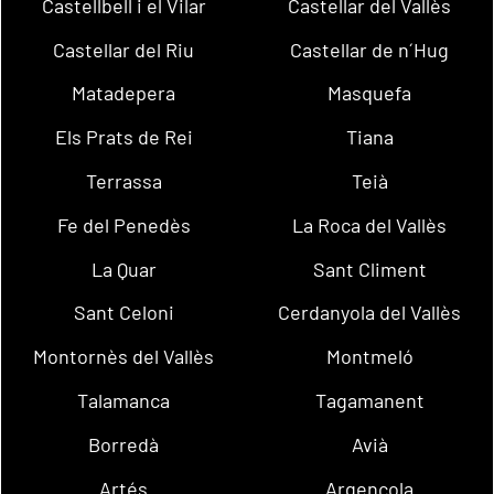
Castellbell i el Vilar
Castellar del Vallès
Castellar del Riu
Castellar de n´Hug
Matadepera
Masquefa
Els Prats de Rei
Tiana
Terrassa
Teià
Fe del Penedès
La Roca del Vallès
La Quar
Sant Climent
Sant Celoni
Cerdanyola del Vallès
Montornès del Vallès
Montmeló
Talamanca
Tagamanent
Borredà
Avià
Artés
Argençola