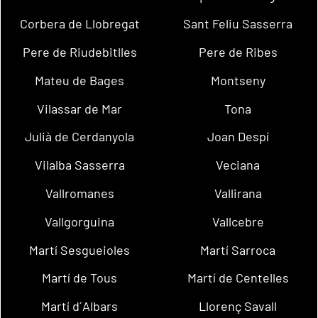
Corbera de Llobregat
Sant Feliu Sasserra
Pere de Riudebitlles
Pere de Ribes
Mateu de Bages
Montseny
Vilassar de Mar
Tona
Julià de Cerdanyola
Joan Despí
Vilalba Sasserra
Veciana
Vallromanes
Vallirana
Vallgorguina
Vallcebre
Martí Sesgueioles
Martí Sarroca
Martí de Tous
Martí de Centelles
Martí d´Albars
Llorenç Savall