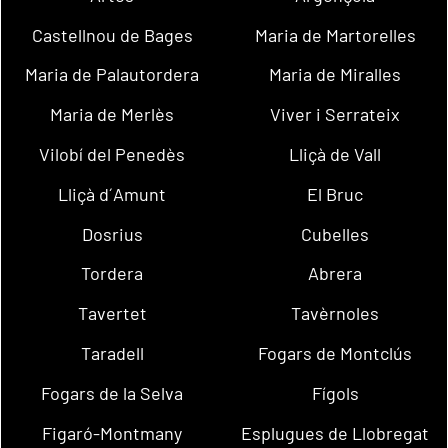
Castellnou de Bages
Maria de Martorelles
Maria de Palautordera
Maria de Miralles
Maria de Merlès
Viver i Serrateix
Vilobí del Penedès
Lliçà de Vall
Lliçà d´Amunt
El Bruc
Dosrius
Cubelles
Tordera
Abrera
Tavertet
Tavèrnoles
Taradell
Fogars de Montclús
Fogars de la Selva
Fígols
Figaró-Montmany
Esplugues de Llobregat