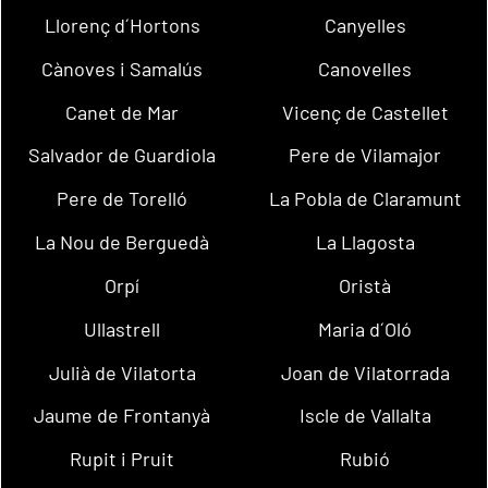
Llorenç d´Hortons
Canyelles
Cànoves i Samalús
Canovelles
Canet de Mar
Vicenç de Castellet
Salvador de Guardiola
Pere de Vilamajor
Pere de Torelló
La Pobla de Claramunt
La Nou de Berguedà
La Llagosta
Orpí
Oristà
Ullastrell
Maria d´Oló
Julià de Vilatorta
Joan de Vilatorrada
Jaume de Frontanyà
Iscle de Vallalta
Rupit i Pruit
Rubió