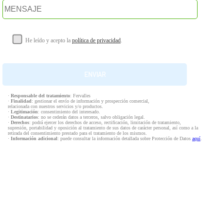
He leído y acepto la
política de privacidad
.
·
Responsable del tratamiento
: Fervalles
·
Finalidad
: gestionar el envío de información y prospección comercial,
relacionada con nuestros servicios y/o productos.
·
Legitimación
: consentimiento del interesado.
·
Destinatarios
: no se cederán datos a terceros, salvo obligación legal.
·
Derechos
: podrá ejercer los derechos de acceso, rectificación, limitación de tratamiento,
supresión, portabilidad y oposición al tratamiento de sus datos de carácter personal, así como a la
retirada del consentimiento prestado para el tratamiento de los mismos.
·
Información adicional
: puede consultar la información detallada sobre Protección de Datos
aquí
.