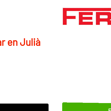
r en Julià
E