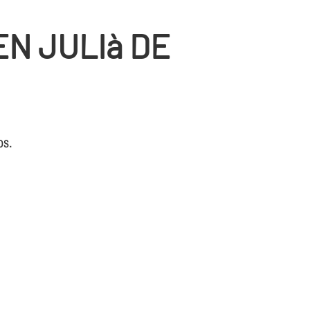
N JULIà DE
os.