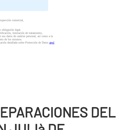
rospección comercial,
o obligación legal.
ctificación, limitación de tratamiento,
e sus datos de carácter personal, así como a la
iento de los mismos.
mación detallada sobre Protección de Datos
aquí
.
REPARACIONES DEL
N JULIà DE