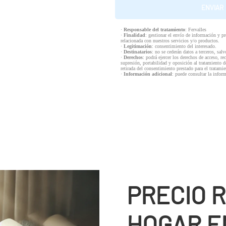
·
Responsable del tratamiento
: Fervalles
·
Finalidad
: gestionar el envío de información y p
relacionada con nuestros servicios y/o productos.
·
Legitimación
: consentimiento del interesado.
·
Destinatarios
: no se cederán datos a terceros, salv
·
Derechos
: podrá ejercer los derechos de acceso, re
supresión, portabilidad y oposición al tratamiento d
retirada del consentimiento prestado para el tratam
·
Información adicional
: puede consultar la infor
PRECIO 
HOGAR E