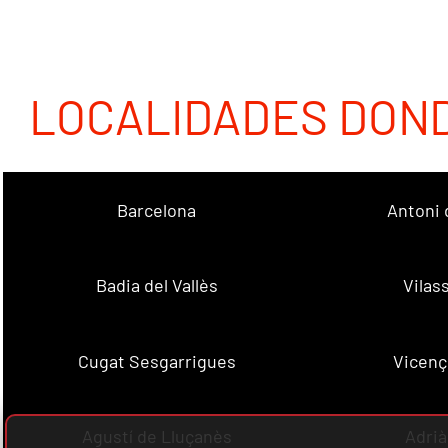
LOCALIDADES DON
Barcelona
Antoni 
Badia del Vallès
Vilas
Cugat Sesgarrigues
Vicenç
Agustí de Lluçanès
Adrià