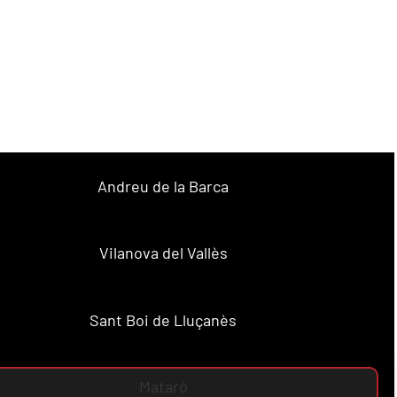
Andreu de la Barca
Vilanova del Vallès
Sant Boi de Lluçanès
Mataró