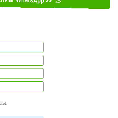
acidad
.