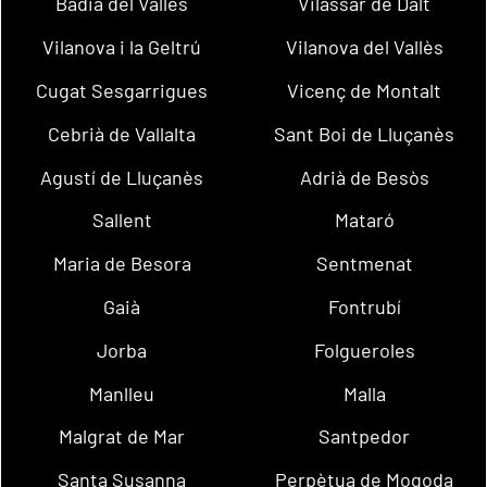
Badia del Vallès
Vilassar de Dalt
Vilanova i la Geltrú
Vilanova del Vallès
Cugat Sesgarrigues
Vicenç de Montalt
Cebrià de Vallalta
Sant Boi de Lluçanès
Agustí de Lluçanès
Adrià de Besòs
Sallent
Mataró
Maria de Besora
Sentmenat
Gaià
Fontrubí
Jorba
Folgueroles
Manlleu
Malla
Malgrat de Mar
Santpedor
Santa Susanna
Perpètua de Mogoda