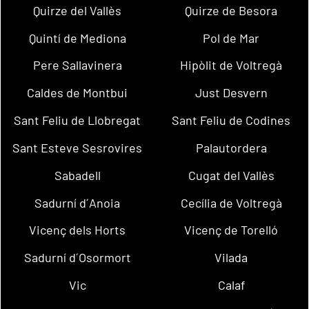
Quirze del Vallès
Quirze de Besora
Quintí de Mediona
Pol de Mar
Pere Sallavinera
Hipòlit de Voltregà
Caldes de Montbui
Just Desvern
Sant Feliu de Llobregat
Sant Feliu de Codines
Sant Esteve Sesrovires
Palautordera
Sabadell
Cugat del Vallès
Sadurní d´Anoia
Cecília de Voltregà
Vicenç dels Horts
Vicenç de Torelló
Sadurní d´Osormort
Vilada
Vic
Calaf