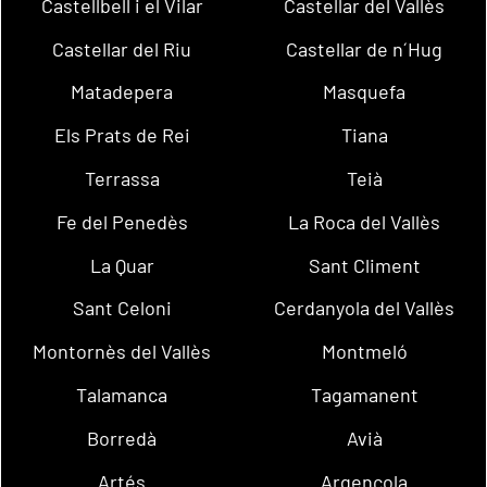
Castellbell i el Vilar
Castellar del Vallès
Castellar del Riu
Castellar de n´Hug
Matadepera
Masquefa
Els Prats de Rei
Tiana
Terrassa
Teià
Fe del Penedès
La Roca del Vallès
La Quar
Sant Climent
Sant Celoni
Cerdanyola del Vallès
Montornès del Vallès
Montmeló
Talamanca
Tagamanent
Borredà
Avià
Artés
Argençola