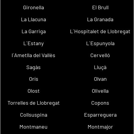
Gironella
El Brull
La Llacuna
La Granada
La Garriga
L´Hospitalet de Llobregat
L´Estany
L´Espunyola
l´Ametlla del Vallès
Cervelló
Sagàs
Lluçà
Orís
Olvan
Olost
Olivella
Torrelles de Llobregat
Copons
Collsuspina
Esparreguera
Montmaneu
Montmajor