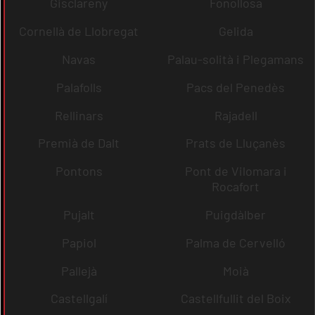
Gisclareny
Fonollosa
Cornellà de Llobregat
Gelida
Navas
Palau-solità i Plegamans
Palafolls
Pacs del Penedès
Rellinars
Rajadell
Premià de Dalt
Prats de Lluçanès
Pontons
Pont de Vilomara i
Rocafort
Pujalt
Puigdàlber
Papiol
Palma de Cervelló
Pallejà
Moià
Castellgalí
Castellfullit del Boix