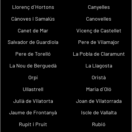
Llorenç d´Hortons
Canyelles
Cànoves i Samalús
Canovelles
Canet de Mar
Vicenç de Castellet
Salvador de Guardiola
Pere de Vilamajor
Pere de Torelló
La Pobla de Claramunt
La Nou de Berguedà
La Llagosta
Orpí
Oristà
Ullastrell
Maria d´Oló
Julià de Vilatorta
Joan de Vilatorrada
Jaume de Frontanyà
Iscle de Vallalta
Rupit i Pruit
Rubió