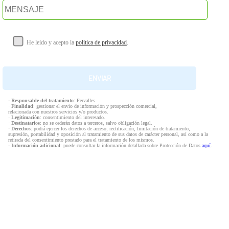
He leído y acepto la
política de privacidad
.
·
Responsable del tratamiento
: Fervalles
·
Finalidad
: gestionar el envío de información y prospección comercial,
relacionada con nuestros servicios y/o productos.
·
Legitimación
: consentimiento del interesado.
·
Destinatarios
: no se cederán datos a terceros, salvo obligación legal.
·
Derechos
: podrá ejercer los derechos de acceso, rectificación, limitación de tratamiento,
supresión, portabilidad y oposición al tratamiento de sus datos de carácter personal, así como a la
retirada del consentimiento prestado para el tratamiento de los mismos.
·
Información adicional
: puede consultar la información detallada sobre Protección de Datos
aquí
.