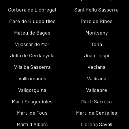
Corbera de Llobregat
Sant Feliu Sasserra
Pere de Riudebitlles
Pere de Ribes
Mateu de Bages
Montseny
Vilassar de Mar
Tona
Julià de Cerdanyola
Joan Despí
Vilalba Sasserra
Veciana
Vallromanes
Vallirana
Vallgorguina
Vallcebre
Martí Sesgueioles
Martí Sarroca
Martí de Tous
Martí de Centelles
Martí d´Albars
Llorenç Savall