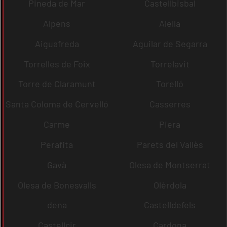
Pineda de Mar
Castellbisbal
Alpens
Alella
Aiguafreda
Aguilar de Segarra
Torrelles de Foix
Torrelavit
Torre de Claramunt
Torelló
Santa Coloma de Cervelló
Casserres
Carme
Piera
Perafita
Parets del Vallès
Gavà
Olesa de Montserrat
Olesa de Bonesvalls
Olèrdola
dena
Castelldefels
Castellcir
Cardona