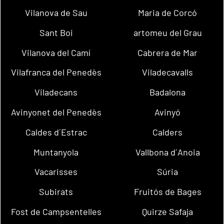
Vilanova de Sau
Maria de Corcó
Sant Boi
artomeu del Grau
Vilanova del Camí
Cabrera de Mar
Vilafranca del Penedès
Viladecavalls
Viladecans
Badalona
Avinyonet del Penedès
Avinyó
Caldes d´Estrac
Calders
Muntanyola
Vallbona d´Anoia
Vacarisses
Súria
Subirats
Fruitós de Bages
Fost de Campsentelles
Quirze Safaja