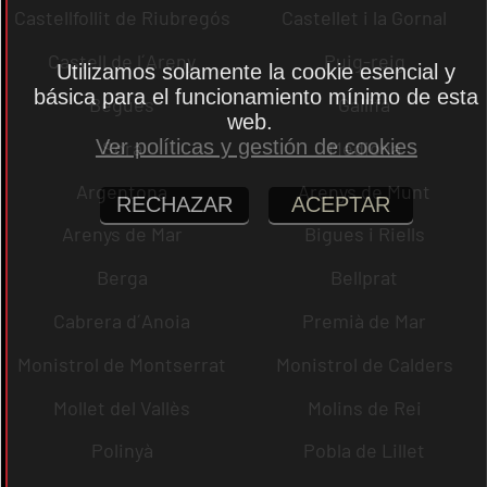
Castellfollit de Riubregós
Castellet i la Gornal
Castell de l´Areny
Puig-reig
Utilizamos solamente la cookie esencial y
básica para el funcionamiento mínimo de esta
Begues
Gallifa
web.
Ver políticas y gestión de cookies
Sora
Mediona
Argentona
Arenys de Munt
RECHAZAR
ACEPTAR
Arenys de Mar
Bigues i Riells
Berga
Bellprat
Cabrera d´Anoia
Premià de Mar
Monistrol de Montserrat
Monistrol de Calders
Mollet del Vallès
Molins de Rei
Polinyà
Pobla de Lillet