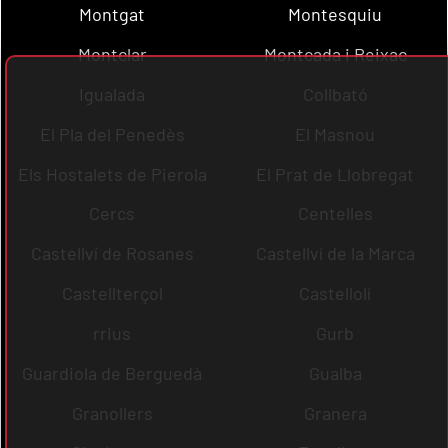
Montgat
Montesquiu
Montclar
Montcada i Reixac
Igualada
Collbató
El Pla del Penedès
El Masnou
Els Hostalets de Pierola
El Prat de Llobregat
Cercs
Centelles
Castellví de Rosanes
Castellví de la Marca
Castellterçol
Castellolí
rrius
Gurb
Guardiola de Berguedà
Gualba
Granollers
Granera