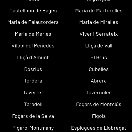
Castellnou de Bages
Maria de Martorelles
Maria de Palautordera
Maria de Miralles
Maria de Merlès
Viver i Serrateix
Vilobí del Penedès
Lliçà de Vall
Lliçà d´Amunt
El Bruc
Dosrius
Cubelles
Tordera
Abrera
Tavertet
Tavèrnoles
Taradell
Fogars de Montclús
Fogars de la Selva
Fígols
Figaró-Montmany
Esplugues de Llobregat