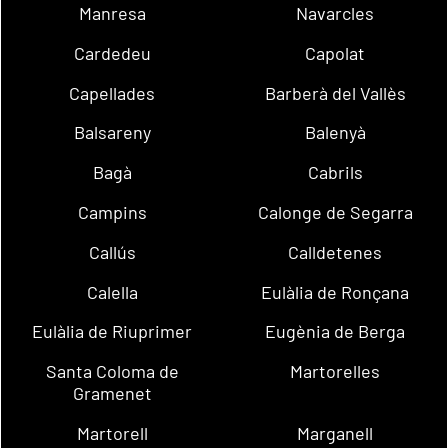
Manresa
Navarcles
Cardedeu
Capolat
Capellades
Barberà del Vallès
Balsareny
Balenyà
Bagà
Cabrils
Campins
Calonge de Segarra
Callús
Calldetenes
Calella
Eulàlia de Ronçana
Eulàlia de Riuprimer
Eugènia de Berga
Santa Coloma de
Martorelles
Gramenet
Martorell
Marganell