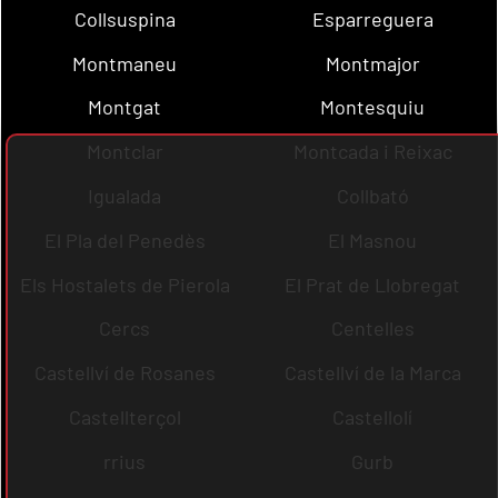
Collsuspina
Esparreguera
Montmaneu
Montmajor
Montgat
Montesquiu
Montclar
Montcada i Reixac
Igualada
Collbató
El Pla del Penedès
El Masnou
Els Hostalets de Pierola
El Prat de Llobregat
Cercs
Centelles
Castellví de Rosanes
Castellví de la Marca
Castellterçol
Castellolí
rrius
Gurb