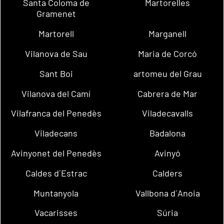
Santa Coloma de
Martorelles
Gramenet
Martorell
Marganell
Vilanova de Sau
Maria de Corcó
Sant Boi
artomeu del Grau
Vilanova del Camí
Cabrera de Mar
Vilafranca del Penedès
Viladecavalls
Viladecans
Badalona
Avinyonet del Penedès
Avinyó
Caldes d´Estrac
Calders
Muntanyola
Vallbona d´Anoia
Vacarisses
Súria