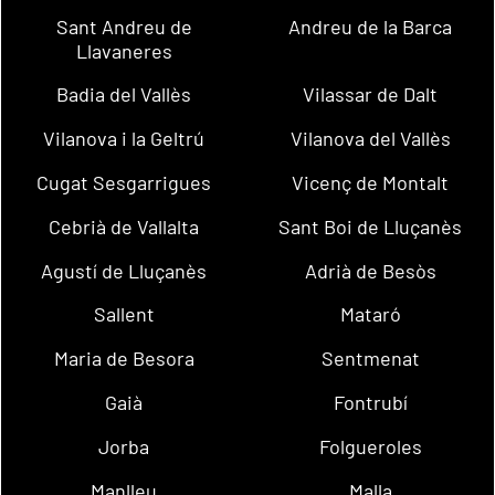
Sant Andreu de
Andreu de la Barca
Llavaneres
Badia del Vallès
Vilassar de Dalt
Vilanova i la Geltrú
Vilanova del Vallès
Cugat Sesgarrigues
Vicenç de Montalt
Cebrià de Vallalta
Sant Boi de Lluçanès
Agustí de Lluçanès
Adrià de Besòs
Sallent
Mataró
Maria de Besora
Sentmenat
Gaià
Fontrubí
Jorba
Folgueroles
Manlleu
Malla