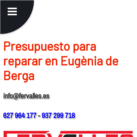
Presupuesto para
reparar en Eugènia de
Berga
info@fervalles.es
627 964 177
-
937 299 718