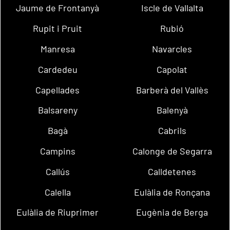
Jaume de Frontanyà
Iscle de Vallalta
Rupit i Pruit
Rubió
Manresa
Navarcles
Cardedeu
Capolat
Capellades
Barberà del Vallès
Balsareny
Balenyà
Bagà
Cabrils
Campins
Calonge de Segarra
Callús
Calldetenes
Calella
Eulàlia de Ronçana
Eulàlia de Riuprimer
Eugènia de Berga