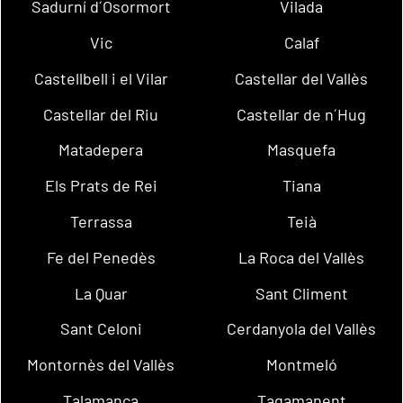
Sadurní d´Osormort
Vilada
Vic
Calaf
Castellbell i el Vilar
Castellar del Vallès
Castellar del Riu
Castellar de n´Hug
Matadepera
Masquefa
Els Prats de Rei
Tiana
Terrassa
Teià
Fe del Penedès
La Roca del Vallès
La Quar
Sant Climent
Sant Celoni
Cerdanyola del Vallès
Montornès del Vallès
Montmeló
Talamanca
Tagamanent