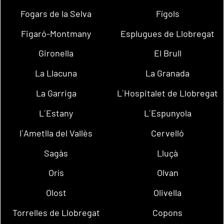
Fogars de la Selva
Fígols
Figaró-Montmany
Esplugues de Llobregat
Gironella
El Brull
La Llacuna
La Granada
La Garriga
L´Hospitalet de Llobregat
L´Estany
L´Espunyola
l´Ametlla del Vallès
Cervelló
Sagàs
Lluçà
Orís
Olvan
Olost
Olivella
Torrelles de Llobregat
Copons