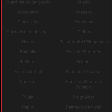
Guardiola de Berguedà
Gualba
Granollers
Granera
Gisclareny
Fonollosa
Cornellà de Llobregat
Gelida
Navas
Palau-solità i Plegamans
Palafolls
Pacs del Penedès
Rellinars
Rajadell
Premià de Dalt
Prats de Lluçanès
Pontons
Pont de Vilomara i
Rocafort
Pujalt
Puigdàlber
Papiol
Palma de Cervelló