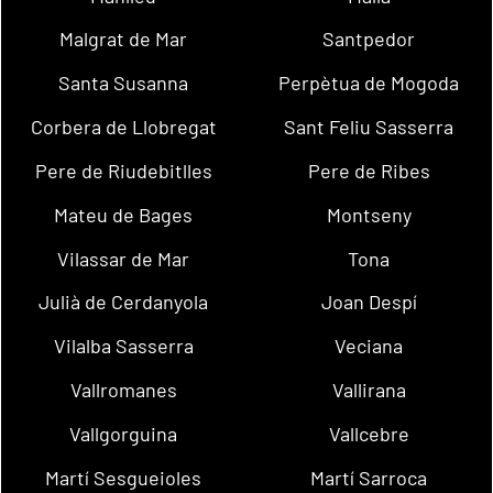
Malgrat de Mar
Santpedor
Santa Susanna
Perpètua de Mogoda
Corbera de Llobregat
Sant Feliu Sasserra
Pere de Riudebitlles
Pere de Ribes
Mateu de Bages
Montseny
Vilassar de Mar
Tona
Julià de Cerdanyola
Joan Despí
Vilalba Sasserra
Veciana
Vallromanes
Vallirana
Vallgorguina
Vallcebre
Martí Sesgueioles
Martí Sarroca