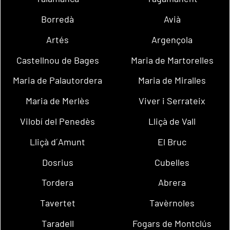
Borredà
Avià
Artés
Argençola
Castellnou de Bages
Maria de Martorelles
Maria de Palautordera
Maria de Miralles
Maria de Merlès
Viver i Serrateix
Vilobí del Penedès
Lliçà de Vall
Lliçà d´Amunt
El Bruc
Dosrius
Cubelles
Tordera
Abrera
Tavertet
Tavèrnoles
Taradell
Fogars de Montclús