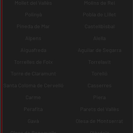
Mollet del Vallès
Molins de Rei
Polinyà
Pobla de Lillet
Pineda de Mar
Castellbisbal
Alpens
Alella
Aiguafreda
Aguilar de Segarra
Torrelles de Foix
Torrelavit
Torre de Claramunt
Torelló
Santa Coloma de Cervelló
Casserres
Carme
Piera
Perafita
Parets del Vallès
Gavà
Olesa de Montserrat
Olesa de Bonesvalls
Olèrdola