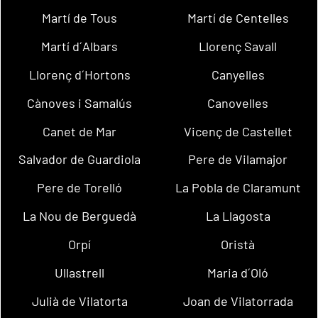
Martí de Tous
Martí de Centelles
Martí d´Albars
Llorenç Savall
Llorenç d´Hortons
Canyelles
Cànoves i Samalús
Canovelles
Canet de Mar
Vicenç de Castellet
Salvador de Guardiola
Pere de Vilamajor
Pere de Torelló
La Pobla de Claramunt
La Nou de Berguedà
La Llagosta
Orpí
Oristà
Ullastrell
Maria d´Oló
Julià de Vilatorta
Joan de Vilatorrada