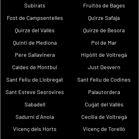
Subirats
Fruitós de Bages
Fost de Campsentelles
Quirze Safaja
Quirze del Vallès
Quirze de Besora
Quintí de Mediona
Pol de Mar
Pere Sallavinera
Hipòlit de Voltregà
Caldes de Montbui
Just Desvern
Sant Feliu de Llobregat
Sant Feliu de Codines
Sant Esteve Sesrovires
Palautordera
Sabadell
Cugat del Vallès
Sadurní d´Anoia
Cecília de Voltregà
Vicenç dels Horts
Vicenç de Torelló