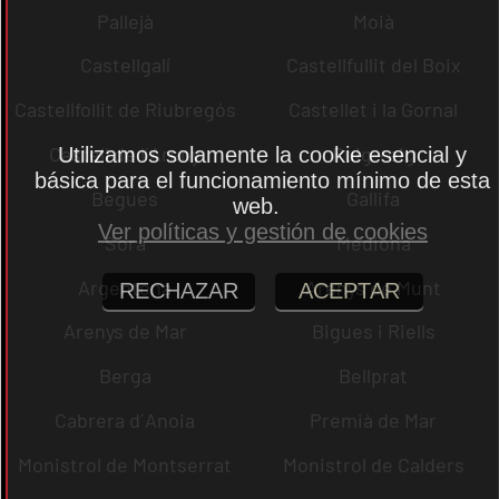
Pallejà
Moià
Castellgalí
Castellfullit del Boix
Castellfollit de Riubregós
Castellet i la Gornal
Castell de l´Areny
Puig-reig
Utilizamos solamente la cookie esencial y
básica para el funcionamiento mínimo de esta
Begues
Gallifa
web.
Ver políticas y gestión de cookies
Sora
Mediona
Argentona
Arenys de Munt
RECHAZAR
ACEPTAR
Arenys de Mar
Bigues i Riells
Berga
Bellprat
Cabrera d´Anoia
Premià de Mar
Monistrol de Montserrat
Monistrol de Calders