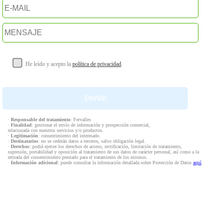
He leído y acepto la
política de privacidad
.
·
Responsable del tratamiento
: Fervalles
·
Finalidad
: gestionar el envío de información y prospección comercial,
relacionada con nuestros servicios y/o productos.
·
Legitimación
: consentimiento del interesado.
·
Destinatarios
: no se cederán datos a terceros, salvo obligación legal.
·
Derechos
: podrá ejercer los derechos de acceso, rectificación, limitación de tratamiento,
supresión, portabilidad y oposición al tratamiento de sus datos de carácter personal, así como a la
retirada del consentimiento prestado para el tratamiento de los mismos.
·
Información adicional
: puede consultar la información detallada sobre Protección de Datos
aquí
.