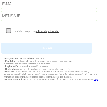
He leído y acepto la
política de privacidad
.
·
Responsable del tratamiento
: Fervalles
·
Finalidad
: gestionar el envío de información y prospección comercial,
relacionada con nuestros servicios y/o productos.
·
Legitimación
: consentimiento del interesado.
·
Destinatarios
: no se cederán datos a terceros, salvo obligación legal.
·
Derechos
: podrá ejercer los derechos de acceso, rectificación, limitación de tratamiento,
supresión, portabilidad y oposición al tratamiento de sus datos de carácter personal, así como a la
retirada del consentimiento prestado para el tratamiento de los mismos.
·
Información adicional
: puede consultar la información detallada sobre Protección de Datos
aquí
.