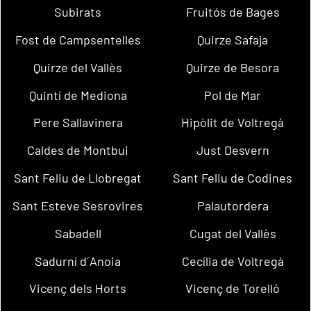
Subirats
Fruitós de Bages
Fost de Campsentelles
Quirze Safaja
Quirze del Vallès
Quirze de Besora
Quintí de Mediona
Pol de Mar
Pere Sallavinera
Hipòlit de Voltregà
Caldes de Montbui
Just Desvern
Sant Feliu de Llobregat
Sant Feliu de Codines
Sant Esteve Sesrovires
Palautordera
Sabadell
Cugat del Vallès
Sadurní d´Anoia
Cecília de Voltregà
Vicenç dels Horts
Vicenç de Torelló