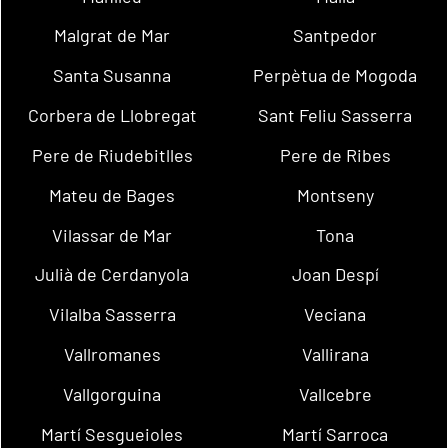
Malgrat de Mar
Santpedor
Santa Susanna
Perpètua de Mogoda
Corbera de Llobregat
Sant Feliu Sasserra
Pere de Riudebitlles
Pere de Ribes
Mateu de Bages
Montseny
Vilassar de Mar
Tona
Julià de Cerdanyola
Joan Despí
Vilalba Sasserra
Veciana
Vallromanes
Vallirana
Vallgorguina
Vallcebre
Martí Sesgueioles
Martí Sarroca