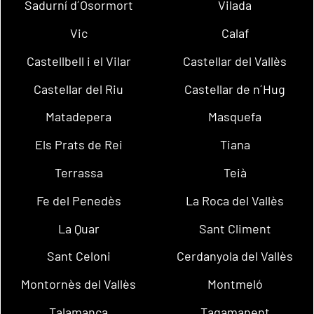
Sadurní d´Osormort
Vilada
Vic
Calaf
Castellbell i el Vilar
Castellar del Vallès
Castellar del Riu
Castellar de n´Hug
Matadepera
Masquefa
Els Prats de Rei
Tiana
Terrassa
Teià
Fe del Penedès
La Roca del Vallès
La Quar
Sant Climent
Sant Celoni
Cerdanyola del Vallès
Montornès del Vallès
Montmeló
Talamanca
Tagamanent