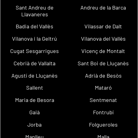
Sant Andreu de
Andreu de la Barca
Llavaneres
Badia del Vallès
Vilassar de Dalt
Vilanova i la Geltrú
Vilanova del Vallès
Cugat Sesgarrigues
Vicenç de Montalt
Cebrià de Vallalta
Sant Boi de Lluçanès
Agustí de Lluçanès
Adrià de Besòs
Sallent
Mataró
Maria de Besora
Sentmenat
Gaià
Fontrubí
Jorba
Folgueroles
Manlleu
Malla