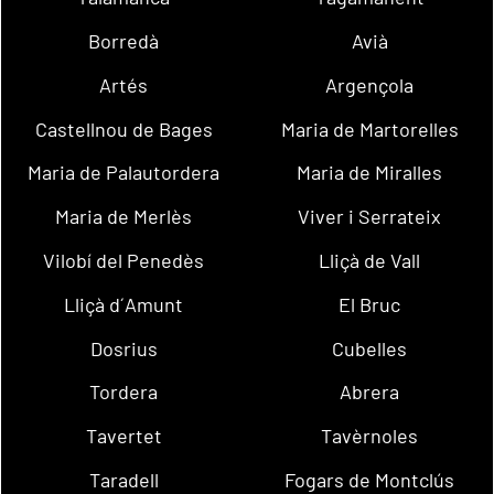
Borredà
Avià
Artés
Argençola
Castellnou de Bages
Maria de Martorelles
Maria de Palautordera
Maria de Miralles
Maria de Merlès
Viver i Serrateix
Vilobí del Penedès
Lliçà de Vall
Lliçà d´Amunt
El Bruc
Dosrius
Cubelles
Tordera
Abrera
Tavertet
Tavèrnoles
Taradell
Fogars de Montclús