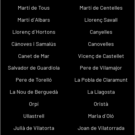
Martí de Tous
Martí de Centelles
Martí d´Albars
Llorenç Savall
Llorenç d´Hortons
Canyelles
Cànoves i Samalús
Canovelles
Canet de Mar
Vicenç de Castellet
Salvador de Guardiola
Pere de Vilamajor
Pere de Torelló
La Pobla de Claramunt
La Nou de Berguedà
La Llagosta
Orpí
Oristà
Ullastrell
Maria d´Oló
Julià de Vilatorta
Joan de Vilatorrada