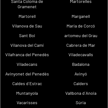
Santa Coloma de
Martorelles
Gramenet
Martorell
Marganell
Vilanova de Sau
Maria de Corcó
Sant Boi
artomeu del Grau
Vilanova del Camí
Cabrera de Mar
Vilafranca del Penedès
Viladecavalls
Viladecans
Badalona
Avinyonet del Penedès
Avinyó
Caldes d´Estrac
Calders
Muntanyola
Vallbona d´Anoia
Vacarisses
Súria