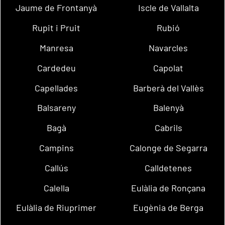
Jaume de Frontanyà
Iscle de Vallalta
Rupit i Pruit
Rubió
Manresa
Navarcles
Cardedeu
Capolat
Capellades
Barberà del Vallès
Balsareny
Balenyà
Bagà
Cabrils
Campins
Calonge de Segarra
Callús
Calldetenes
Calella
Eulàlia de Ronçana
Eulàlia de Riuprimer
Eugènia de Berga