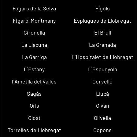
Fogars de la Selva
Fígols
Figaró-Montmany
Esplugues de Llobregat
Gironella
El Brull
La Llacuna
La Granada
La Garriga
L´Hospitalet de Llobregat
L´Estany
L´Espunyola
l´Ametlla del Vallès
Cervelló
Sagàs
Lluçà
Orís
Olvan
Olost
Olivella
Torrelles de Llobregat
Copons