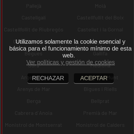
Pallejà
Moià
Castellgalí
Castellfullit del Boix
Castellfollit de Riubregós
Castellet i la Gornal
Castell de l´Areny
Puig-reig
Utilizamos solamente la cookie esencial y
básica para el funcionamiento mínimo de esta
Begues
Gallifa
web.
Ver políticas y gestión de cookies
Sora
Mediona
Argentona
Arenys de Munt
RECHAZAR
ACEPTAR
Arenys de Mar
Bigues i Riells
Berga
Bellprat
Cabrera d´Anoia
Premià de Mar
Monistrol de Montserrat
Monistrol de Calders