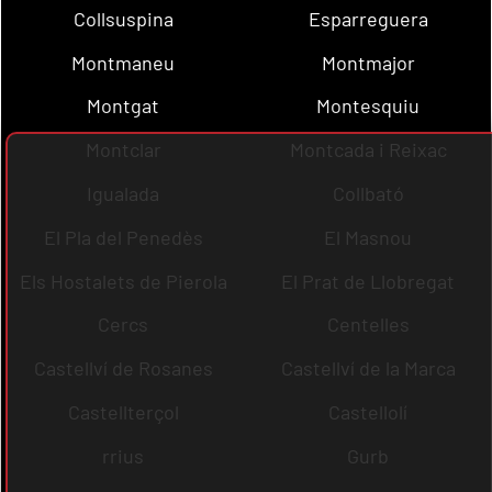
Collsuspina
Esparreguera
Montmaneu
Montmajor
Montgat
Montesquiu
Montclar
Montcada i Reixac
Igualada
Collbató
El Pla del Penedès
El Masnou
Els Hostalets de Pierola
El Prat de Llobregat
Cercs
Centelles
Castellví de Rosanes
Castellví de la Marca
Castellterçol
Castellolí
rrius
Gurb