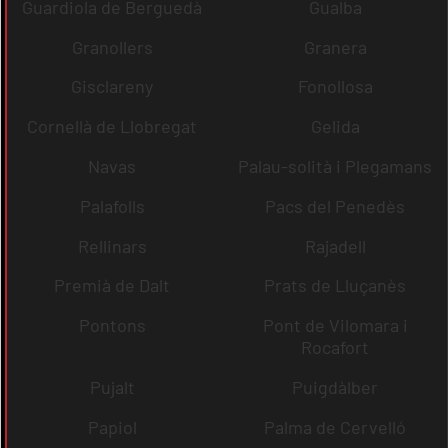
Guardiola de Berguedà
Gualba
Granollers
Granera
Gisclareny
Fonollosa
Cornellà de Llobregat
Gelida
Navas
Palau-solità i Plegamans
Palafolls
Pacs del Penedès
Rellinars
Rajadell
Premià de Dalt
Prats de Lluçanès
Pontons
Pont de Vilomara i
Rocafort
Pujalt
Puigdàlber
Papiol
Palma de Cervelló