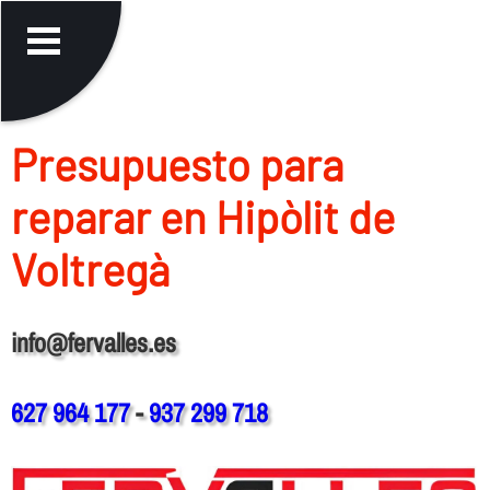
Presupuesto para
reparar en Hipòlit de
Voltregà
info@fervalles.es
627 964 177
-
937 299 718