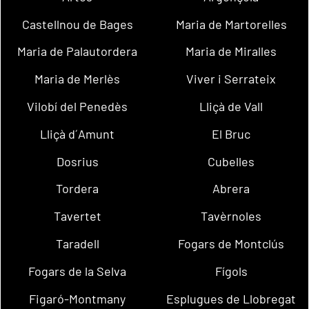
Castellnou de Bages
Maria de Martorelles
Maria de Palautordera
Maria de Miralles
Maria de Merlès
Viver i Serrateix
Vilobí del Penedès
Lliçà de Vall
Lliçà d´Amunt
El Bruc
Dosrius
Cubelles
Tordera
Abrera
Tavertet
Tavèrnoles
Taradell
Fogars de Montclús
Fogars de la Selva
Fígols
Figaró-Montmany
Esplugues de Llobregat