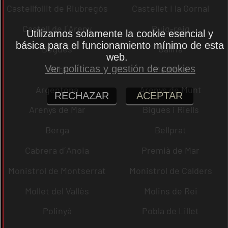
Castellfollit de Riubregós
Castellet i la Gornal
Castell de l´Areny
Puig-reig
Utilizamos solamente la cookie esencial y
básica para el funcionamiento mínimo de esta
Begues
Gallifa
web.
Ver políticas y gestión de cookies
Sora
Mediona
Argentona
Arenys de Munt
RECHAZAR
ACEPTAR
Arenys de Mar
Bigues i Riells
Berga
Bellprat
Cabrera d´Anoia
Premià de Mar
Monistrol de Montserrat
Monistrol de Calders
Mollet del Vallès
Molins de Rei
Polinyà
Pobla de Lillet