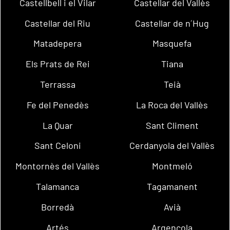
Castellbell i el Vilar
Castellar del Vallès
Castellar del Riu
Castellar de n´Hug
Matadepera
Masquefa
Els Prats de Rei
Tiana
Terrassa
Teià
Fe del Penedès
La Roca del Vallès
La Quar
Sant Climent
Sant Celoni
Cerdanyola del Vallès
Montornès del Vallès
Montmeló
Talamanca
Tagamanent
Borredà
Avià
Artés
Argençola