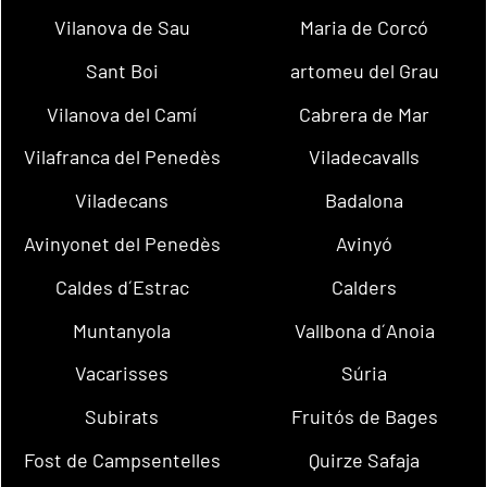
Vilanova de Sau
Maria de Corcó
Sant Boi
artomeu del Grau
Vilanova del Camí
Cabrera de Mar
Vilafranca del Penedès
Viladecavalls
Viladecans
Badalona
Avinyonet del Penedès
Avinyó
Caldes d´Estrac
Calders
Muntanyola
Vallbona d´Anoia
Vacarisses
Súria
Subirats
Fruitós de Bages
Fost de Campsentelles
Quirze Safaja