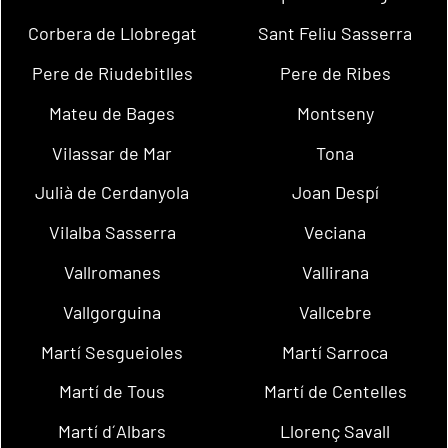
Corbera de Llobregat
Sant Feliu Sasserra
Pere de Riudebitlles
Pere de Ribes
Mateu de Bages
Montseny
Vilassar de Mar
Tona
Julià de Cerdanyola
Joan Despí
Vilalba Sasserra
Veciana
Vallromanes
Vallirana
Vallgorguina
Vallcebre
Martí Sesgueioles
Martí Sarroca
Martí de Tous
Martí de Centelles
Martí d´Albars
Llorenç Savall