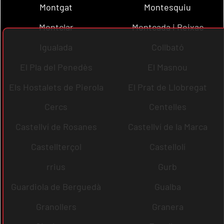
Montgat
Montesquiu
Montclar
Montcada i Reixac
Igualada
Collbató
El Pla del Penedès
El Masnou
Els Hostalets de Pierola
El Prat de Llobregat
Cercs
Centelles
Castellví de Rosanes
Castellví de la Marca
Castellterçol
Castellolí
rrius
Gurb
Guardiola de Berguedà
Gualba
Granollers
Granera