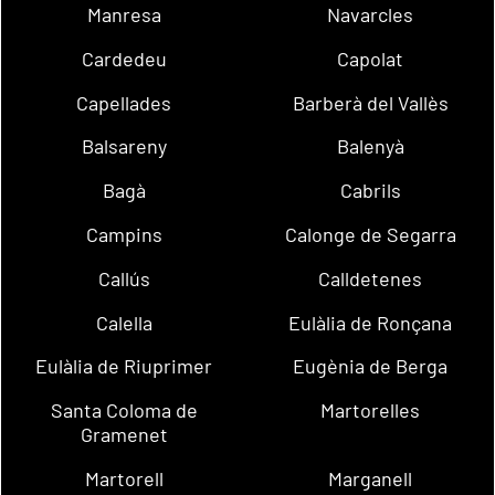
Manresa
Navarcles
Cardedeu
Capolat
Capellades
Barberà del Vallès
Balsareny
Balenyà
Bagà
Cabrils
Campins
Calonge de Segarra
Callús
Calldetenes
Calella
Eulàlia de Ronçana
Eulàlia de Riuprimer
Eugènia de Berga
Santa Coloma de
Martorelles
Gramenet
Martorell
Marganell