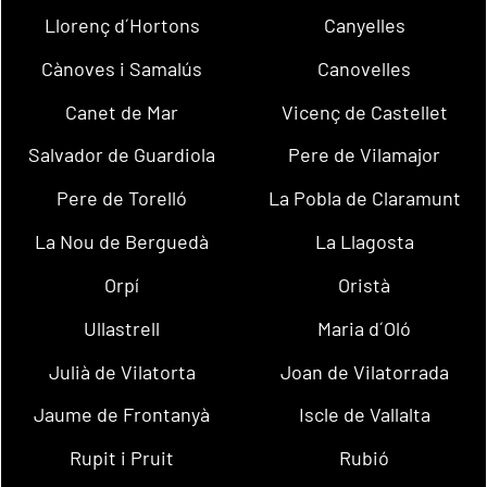
Llorenç d´Hortons
Canyelles
Cànoves i Samalús
Canovelles
Canet de Mar
Vicenç de Castellet
Salvador de Guardiola
Pere de Vilamajor
Pere de Torelló
La Pobla de Claramunt
La Nou de Berguedà
La Llagosta
Orpí
Oristà
Ullastrell
Maria d´Oló
Julià de Vilatorta
Joan de Vilatorrada
Jaume de Frontanyà
Iscle de Vallalta
Rupit i Pruit
Rubió