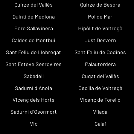
Quirze del Vallès
Quirze de Besora
Quintí de Mediona
Pol de Mar
Pere Sallavinera
Hipòlit de Voltregà
Caldes de Montbui
Just Desvern
Sant Feliu de Llobregat
Sant Feliu de Codines
Sant Esteve Sesrovires
Palautordera
Sabadell
Cugat del Vallès
Sadurní d´Anoia
Cecília de Voltregà
Vicenç dels Horts
Vicenç de Torelló
Sadurní d´Osormort
Vilada
Vic
Calaf