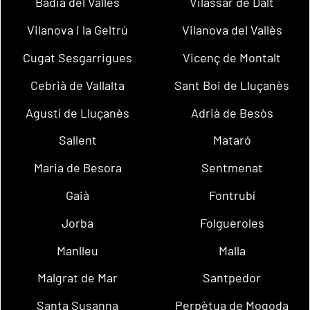
Badia del Vallès
Vilassar de Dalt
Vilanova i la Geltrú
Vilanova del Vallès
Cugat Sesgarrigues
Vicenç de Montalt
Cebrià de Vallalta
Sant Boi de Lluçanès
Agustí de Lluçanès
Adrià de Besòs
Sallent
Mataró
Maria de Besora
Sentmenat
Gaià
Fontrubí
Jorba
Folgueroles
Manlleu
Malla
Malgrat de Mar
Santpedor
Santa Susanna
Perpètua de Mogoda