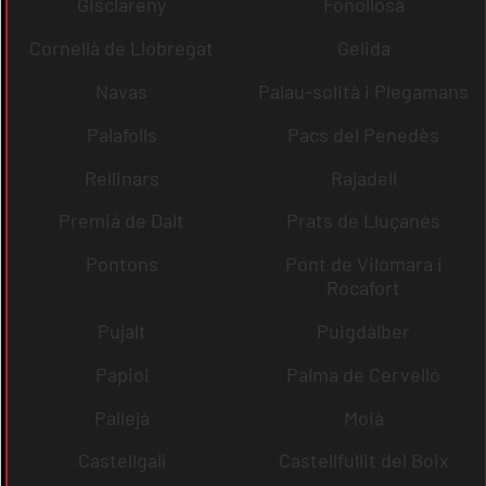
Gisclareny
Fonollosa
Cornellà de Llobregat
Gelida
Navas
Palau-solità i Plegamans
Palafolls
Pacs del Penedès
Rellinars
Rajadell
Premià de Dalt
Prats de Lluçanès
Pontons
Pont de Vilomara i
Rocafort
Pujalt
Puigdàlber
Papiol
Palma de Cervelló
Pallejà
Moià
Castellgalí
Castellfullit del Boix