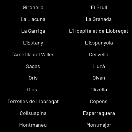
Gironella
El Brull
La Llacuna
La Granada
La Garriga
L´Hospitalet de Llobregat
L´Estany
L´Espunyola
l´Ametlla del Vallès
Cervelló
Sagàs
Lluçà
Orís
Olvan
Olost
Olivella
Torrelles de Llobregat
Copons
Collsuspina
Esparreguera
Montmaneu
Montmajor