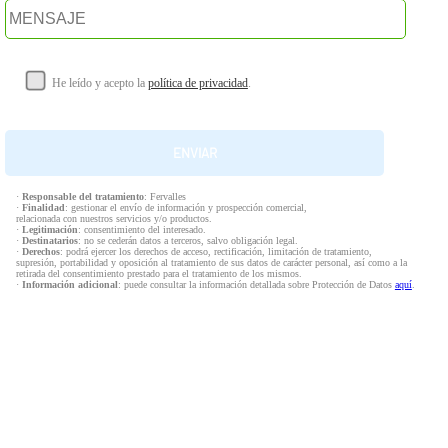
He leído y acepto la
política de privacidad
.
·
Responsable del tratamiento
: Fervalles
·
Finalidad
: gestionar el envío de información y prospección comercial,
relacionada con nuestros servicios y/o productos.
·
Legitimación
: consentimiento del interesado.
·
Destinatarios
: no se cederán datos a terceros, salvo obligación legal.
·
Derechos
: podrá ejercer los derechos de acceso, rectificación, limitación de tratamiento,
supresión, portabilidad y oposición al tratamiento de sus datos de carácter personal, así como a la
retirada del consentimiento prestado para el tratamiento de los mismos.
·
Información adicional
: puede consultar la información detallada sobre Protección de Datos
aquí
.