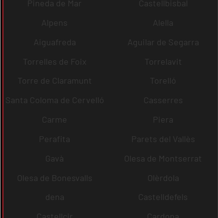
Pineda de Mar
Castellbisbal
Alpens
Alella
Aiguafreda
Aguilar de Segarra
Torrelles de Foix
Torrelavit
Torre de Claramunt
Torelló
Santa Coloma de Cervelló
Casserres
Carme
Piera
Perafita
Parets del Vallès
Gavà
Olesa de Montserrat
Olesa de Bonesvalls
Olèrdola
dena
Castelldefels
Castellcir
Cardona