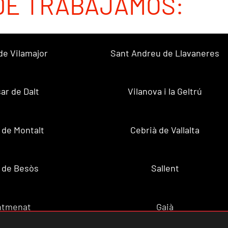
DE TRABAJAMOS:
de Vilamajor
Sant Andreu de Llavaneres
sar de Dalt
Vilanova i la Geltrú
 de Montalt
Cebrià de Vallalta
 de Besòs
Sallent
ntmenat
Gaià