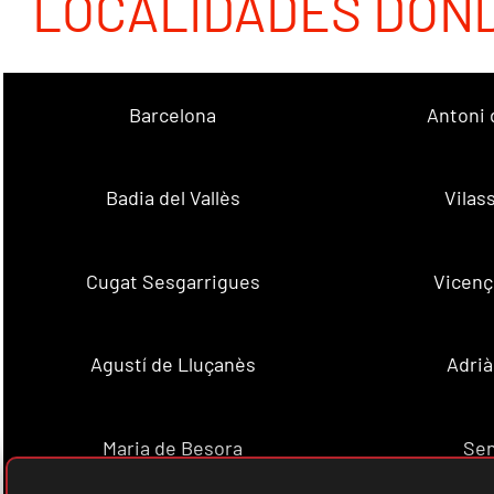
LOCALIDADES DON
Barcelona
Antoni 
Badia del Vallès
Vilas
Cugat Sesgarrigues
Vicenç
Agustí de Lluçanès
Adrià
Maria de Besora
Se