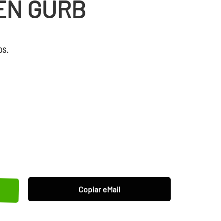
EN GURB
os.
Copiar eMail