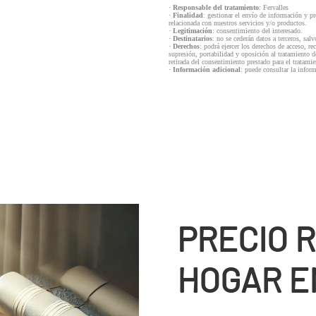
·
Responsable del tratamiento
: Fervalles
·
Finalidad
: gestionar el envío de información y p
relacionada con nuestros servicios y/o productos.
·
Legitimación
: consentimiento del interesado.
·
Destinatarios
: no se cederán datos a terceros, salv
·
Derechos
: podrá ejercer los derechos de acceso, re
supresión, portabilidad y oposición al tratamiento d
retirada del consentimiento prestado para el tratam
·
Información adicional
: puede consultar la infor
PRECIO 
HOGAR E