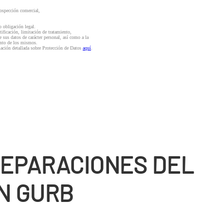
rospección comercial,
o obligación legal.
ctificación, limitación de tratamiento,
e sus datos de carácter personal, así como a la
iento de los mismos.
mación detallada sobre Protección de Datos
aquí
.
REPARACIONES DEL
N GURB