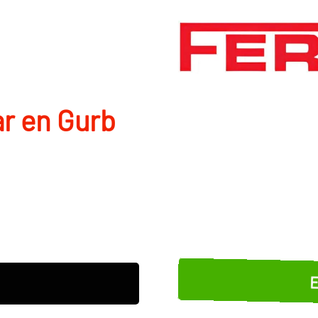
r en Gurb
E