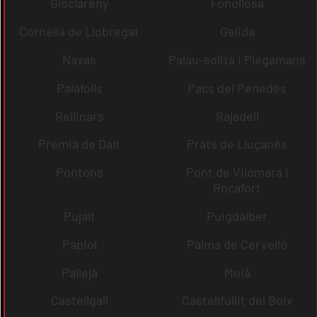
Gisclareny
Fonollosa
Cornellà de Llobregat
Gelida
Navas
Palau-solità i Plegamans
Palafolls
Pacs del Penedès
Rellinars
Rajadell
Premià de Dalt
Prats de Lluçanès
Pontons
Pont de Vilomara i
Rocafort
Pujalt
Puigdàlber
Papiol
Palma de Cervelló
Pallejà
Moià
Castellgalí
Castellfullit del Boix