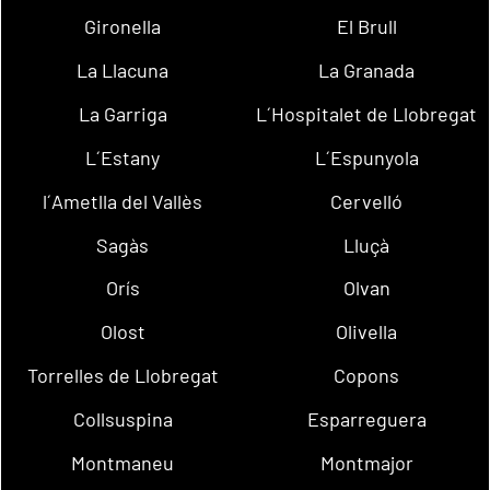
Gironella
El Brull
La Llacuna
La Granada
La Garriga
L´Hospitalet de Llobregat
L´Estany
L´Espunyola
l´Ametlla del Vallès
Cervelló
Sagàs
Lluçà
Orís
Olvan
Olost
Olivella
Torrelles de Llobregat
Copons
Collsuspina
Esparreguera
Montmaneu
Montmajor