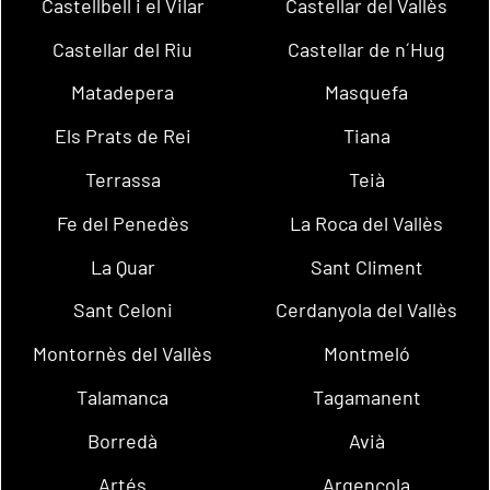
Castellbell i el Vilar
Castellar del Vallès
Castellar del Riu
Castellar de n´Hug
Matadepera
Masquefa
Els Prats de Rei
Tiana
Terrassa
Teià
Fe del Penedès
La Roca del Vallès
La Quar
Sant Climent
Sant Celoni
Cerdanyola del Vallès
Montornès del Vallès
Montmeló
Talamanca
Tagamanent
Borredà
Avià
Artés
Argençola