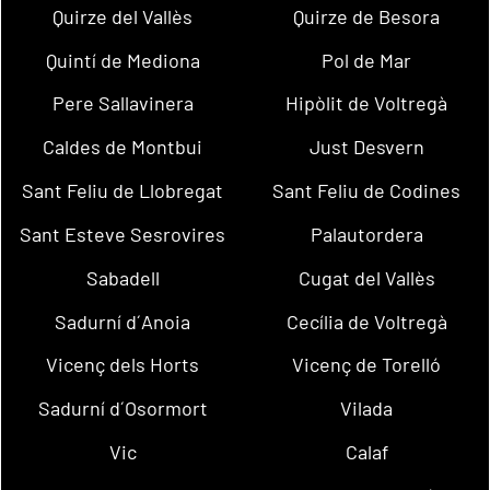
Quirze del Vallès
Quirze de Besora
Quintí de Mediona
Pol de Mar
Pere Sallavinera
Hipòlit de Voltregà
Caldes de Montbui
Just Desvern
Sant Feliu de Llobregat
Sant Feliu de Codines
Sant Esteve Sesrovires
Palautordera
Sabadell
Cugat del Vallès
Sadurní d´Anoia
Cecília de Voltregà
Vicenç dels Horts
Vicenç de Torelló
Sadurní d´Osormort
Vilada
Vic
Calaf