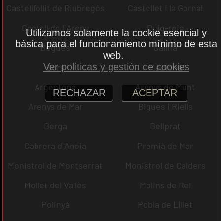
Castellfollit de Riubregós
Castellet i la Gornal
Castell de l´Areny
Puig-reig
Utilizamos solamente la cookie esencial y
básica para el funcionamiento mínimo de esta
Begues
Gallifa
web.
Ver políticas y gestión de cookies
Sora
Mediona
Argentona
Arenys de Munt
RECHAZAR
ACEPTAR
Arenys de Mar
Bigues i Riells
Berga
Bellprat
Cabrera d´Anoia
Premià de Mar
Monistrol de Montserrat
Monistrol de Calders
Mollet del Vallès
Molins de Rei
Polinyà
Pobla de Lillet