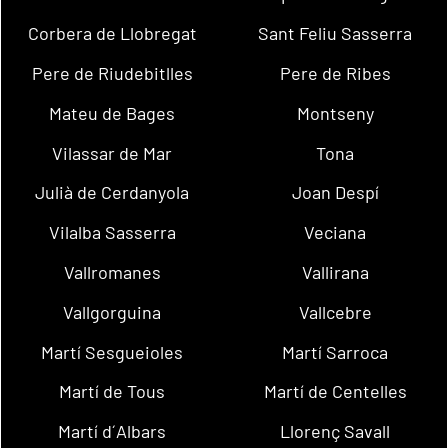
Corbera de Llobregat
Sant Feliu Sasserra
Pere de Riudebitlles
Pere de Ribes
Mateu de Bages
Montseny
Vilassar de Mar
Tona
Julià de Cerdanyola
Joan Despí
Vilalba Sasserra
Veciana
Vallromanes
Vallirana
Vallgorguina
Vallcebre
Martí Sesgueioles
Martí Sarroca
Martí de Tous
Martí de Centelles
Martí d´Albars
Llorenç Savall