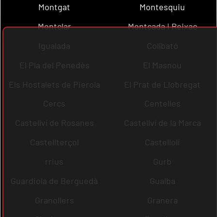
Montgat
Montesquiu
Montclar
Montcada i Reixac
Igualada
Collbató
El Pla del Penedès
El Masnou
Els Hostalets de Pierola
El Prat de Llobregat
Cercs
Centelles
Castellví de Rosanes
Castellví de la Marca
Castellterçol
Castellolí
rrius
Gurb
Guardiola de Berguedà
Gualba
Granollers
Granera