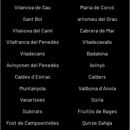
Vilanova de Sau
Maria de Corcó
Sant Boi
artomeu del Grau
Vilanova del Camí
Cabrera de Mar
Vilafranca del Penedès
Viladecavalls
Viladecans
Badalona
Avinyonet del Penedès
Avinyó
Caldes d´Estrac
Calders
Muntanyola
Vallbona d´Anoia
Vacarisses
Súria
Subirats
Fruitós de Bages
Fost de Campsentelles
Quirze Safaja