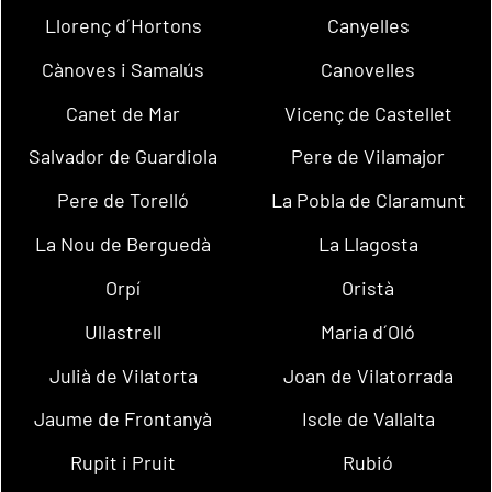
Llorenç d´Hortons
Canyelles
Cànoves i Samalús
Canovelles
Canet de Mar
Vicenç de Castellet
Salvador de Guardiola
Pere de Vilamajor
Pere de Torelló
La Pobla de Claramunt
La Nou de Berguedà
La Llagosta
Orpí
Oristà
Ullastrell
Maria d´Oló
Julià de Vilatorta
Joan de Vilatorrada
Jaume de Frontanyà
Iscle de Vallalta
Rupit i Pruit
Rubió