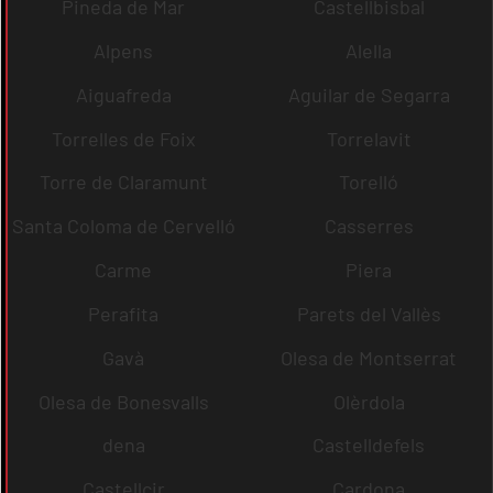
Pineda de Mar
Castellbisbal
Alpens
Alella
Aiguafreda
Aguilar de Segarra
Torrelles de Foix
Torrelavit
Torre de Claramunt
Torelló
Santa Coloma de Cervelló
Casserres
Carme
Piera
Perafita
Parets del Vallès
Gavà
Olesa de Montserrat
Olesa de Bonesvalls
Olèrdola
dena
Castelldefels
Castellcir
Cardona