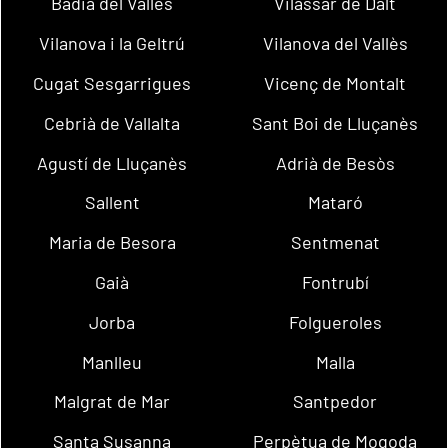
Badia del Vallès
Vilassar de Dalt
Vilanova i la Geltrú
Vilanova del Vallès
Cugat Sesgarrigues
Vicenç de Montalt
Cebrià de Vallalta
Sant Boi de Lluçanès
Agustí de Lluçanès
Adrià de Besòs
Sallent
Mataró
Maria de Besora
Sentmenat
Gaià
Fontrubí
Jorba
Folgueroles
Manlleu
Malla
Malgrat de Mar
Santpedor
Santa Susanna
Perpètua de Mogoda