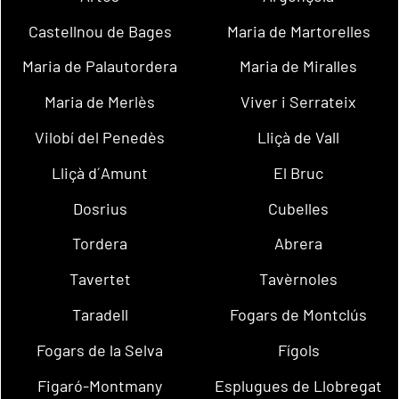
Castellnou de Bages
Maria de Martorelles
Maria de Palautordera
Maria de Miralles
Maria de Merlès
Viver i Serrateix
Vilobí del Penedès
Lliçà de Vall
Lliçà d´Amunt
El Bruc
Dosrius
Cubelles
Tordera
Abrera
Tavertet
Tavèrnoles
Taradell
Fogars de Montclús
Fogars de la Selva
Fígols
Figaró-Montmany
Esplugues de Llobregat