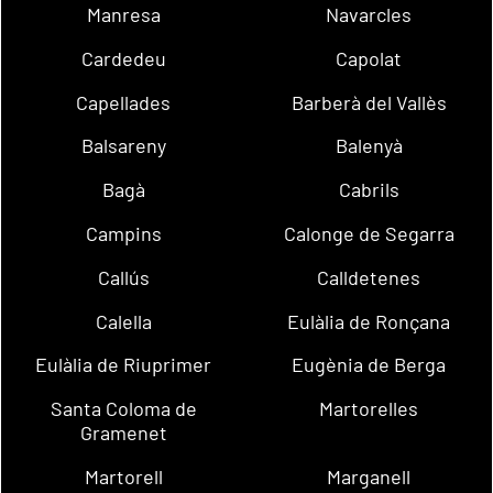
Manresa
Navarcles
Cardedeu
Capolat
Capellades
Barberà del Vallès
Balsareny
Balenyà
Bagà
Cabrils
Campins
Calonge de Segarra
Callús
Calldetenes
Calella
Eulàlia de Ronçana
Eulàlia de Riuprimer
Eugènia de Berga
Santa Coloma de
Martorelles
Gramenet
Martorell
Marganell