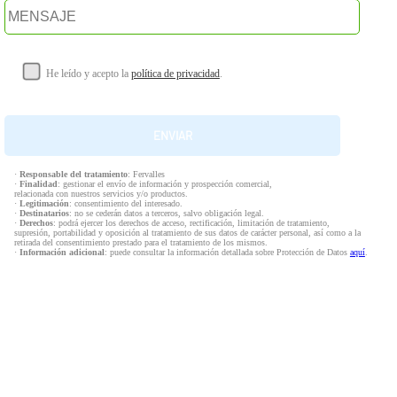
He leído y acepto la
política de privacidad
.
·
Responsable del tratamiento
: Fervalles
·
Finalidad
: gestionar el envío de información y prospección comercial,
relacionada con nuestros servicios y/o productos.
·
Legitimación
: consentimiento del interesado.
·
Destinatarios
: no se cederán datos a terceros, salvo obligación legal.
·
Derechos
: podrá ejercer los derechos de acceso, rectificación, limitación de tratamiento,
supresión, portabilidad y oposición al tratamiento de sus datos de carácter personal, así como a la
retirada del consentimiento prestado para el tratamiento de los mismos.
·
Información adicional
: puede consultar la información detallada sobre Protección de Datos
aquí
.