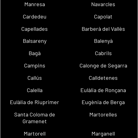
Manresa
Navarcles
Cardedeu
Capolat
Capellades
Barberà del Vallès
Balsareny
Balenyà
Bagà
Cabrils
Campins
Calonge de Segarra
Callús
Calldetenes
Calella
Eulàlia de Ronçana
Eulàlia de Riuprimer
Eugènia de Berga
Santa Coloma de
Martorelles
Gramenet
Martorell
Marganell