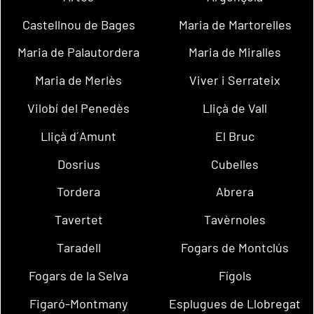
Castellnou de Bages
Maria de Martorelles
Maria de Palautordera
Maria de Miralles
Maria de Merlès
Viver i Serrateix
Vilobí del Penedès
Lliçà de Vall
Lliçà d´Amunt
El Bruc
Dosrius
Cubelles
Tordera
Abrera
Tavertet
Tavèrnoles
Taradell
Fogars de Montclús
Fogars de la Selva
Fígols
Figaró-Montmany
Esplugues de Llobregat