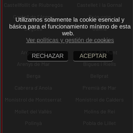
Castellfollit de Riubregós
Castellet i la Gornal
Castell de l´Areny
Puig-reig
Utilizamos solamente la cookie esencial y
básica para el funcionamiento mínimo de esta
Begues
Gallifa
web.
Ver políticas y gestión de cookies
Sora
Mediona
Argentona
Arenys de Munt
RECHAZAR
ACEPTAR
Arenys de Mar
Bigues i Riells
Berga
Bellprat
Cabrera d´Anoia
Premià de Mar
Monistrol de Montserrat
Monistrol de Calders
Mollet del Vallès
Molins de Rei
Polinyà
Pobla de Lillet