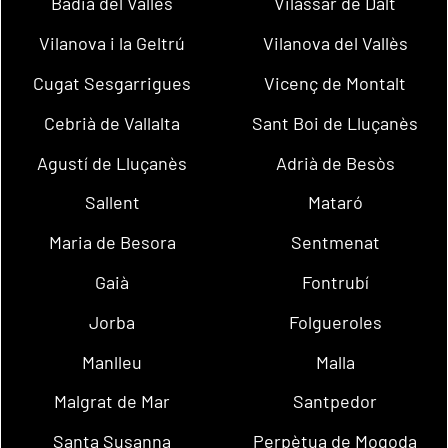
Badia del Vallès
Vilassar de Dalt
Vilanova i la Geltrú
Vilanova del Vallès
Cugat Sesgarrigues
Vicenç de Montalt
Cebrià de Vallalta
Sant Boi de Lluçanès
Agustí de Lluçanès
Adrià de Besòs
Sallent
Mataró
Maria de Besora
Sentmenat
Gaià
Fontrubí
Jorba
Folgueroles
Manlleu
Malla
Malgrat de Mar
Santpedor
Santa Susanna
Perpètua de Mogoda