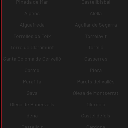
Pineda de Mar
Castellbisbal
Alpens
Alella
Aiguafreda
Aguilar de Segarra
Torrelles de Foix
Torrelavit
Torre de Claramunt
Torelló
Santa Coloma de Cervelló
Casserres
Carme
Piera
Perafita
Parets del Vallès
Gavà
Olesa de Montserrat
Olesa de Bonesvalls
Olèrdola
dena
Castelldefels
Castellcir
Cardona