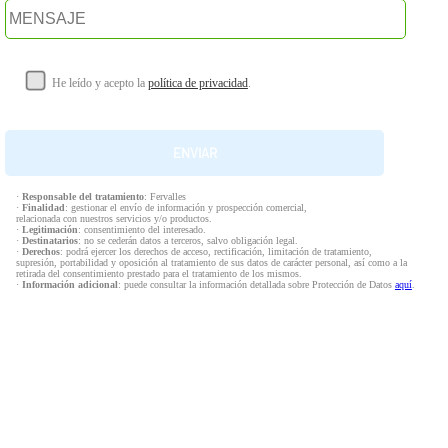
He leído y acepto la
política de privacidad
.
·
Responsable del tratamiento
: Fervalles
·
Finalidad
: gestionar el envío de información y prospección comercial,
relacionada con nuestros servicios y/o productos.
·
Legitimación
: consentimiento del interesado.
·
Destinatarios
: no se cederán datos a terceros, salvo obligación legal.
·
Derechos
: podrá ejercer los derechos de acceso, rectificación, limitación de tratamiento,
supresión, portabilidad y oposición al tratamiento de sus datos de carácter personal, así como a la
retirada del consentimiento prestado para el tratamiento de los mismos.
·
Información adicional
: puede consultar la información detallada sobre Protección de Datos
aquí
.