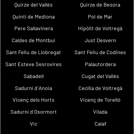
Quirze del Vallès
Quirze de Besora
Quintí de Mediona
Pol de Mar
Pere Sallavinera
Hipòlit de Voltregà
Caldes de Montbui
Just Desvern
Sant Feliu de Llobregat
Sant Feliu de Codines
Sant Esteve Sesrovires
Palautordera
Sabadell
Cugat del Vallès
Sadurní d´Anoia
Cecília de Voltregà
Vicenç dels Horts
Vicenç de Torelló
Sadurní d´Osormort
Vilada
Vic
Calaf