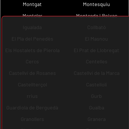
Montgat
Montesquiu
Montclar
Montcada i Reixac
Igualada
Collbató
El Pla del Penedès
El Masnou
Els Hostalets de Pierola
El Prat de Llobregat
Cercs
Centelles
Castellví de Rosanes
Castellví de la Marca
Castellterçol
Castellolí
rrius
Gurb
Guardiola de Berguedà
Gualba
Granollers
Granera