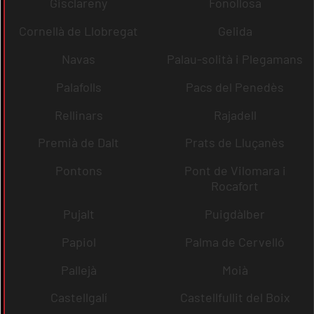
Gisclareny
Fonollosa
Cornellà de Llobregat
Gelida
Navas
Palau-solità i Plegamans
Palafolls
Pacs del Penedès
Rellinars
Rajadell
Premià de Dalt
Prats de Lluçanès
Pontons
Pont de Vilomara i
Rocafort
Pujalt
Puigdàlber
Papiol
Palma de Cervelló
Pallejà
Moià
Castellgalí
Castellfullit del Boix