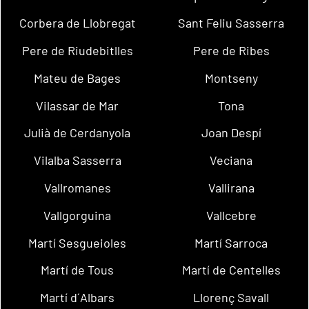
Corbera de Llobregat
Sant Feliu Sasserra
Pere de Riudebitlles
Pere de Ribes
Mateu de Bages
Montseny
Vilassar de Mar
Tona
Julià de Cerdanyola
Joan Despí
Vilalba Sasserra
Veciana
Vallromanes
Vallirana
Vallgorguina
Vallcebre
Martí Sesgueioles
Martí Sarroca
Martí de Tous
Martí de Centelles
Martí d´Albars
Llorenç Savall