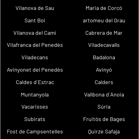
Vilanova de Sau
Maria de Corcó
Sant Boi
artomeu del Grau
Vilanova del Camí
Cabrera de Mar
Vilafranca del Penedès
Viladecavalls
Viladecans
Badalona
Avinyonet del Penedès
Avinyó
Caldes d´Estrac
Calders
Muntanyola
Vallbona d´Anoia
Vacarisses
Súria
Subirats
Fruitós de Bages
Fost de Campsentelles
Quirze Safaja