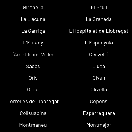
Gironella
El Brull
La Llacuna
La Granada
La Garriga
L´Hospitalet de Llobregat
L´Estany
L´Espunyola
l´Ametlla del Vallès
Cervelló
Sagàs
Lluçà
Orís
Olvan
Olost
Olivella
Torrelles de Llobregat
Copons
Collsuspina
Esparreguera
Montmaneu
Montmajor