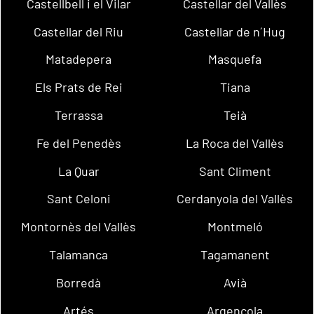
Castellbell i el Vilar
Castellar del Vallès
Castellar del Riu
Castellar de n´Hug
Matadepera
Masquefa
Els Prats de Rei
Tiana
Terrassa
Teià
Fe del Penedès
La Roca del Vallès
La Quar
Sant Climent
Sant Celoni
Cerdanyola del Vallès
Montornès del Vallès
Montmeló
Talamanca
Tagamanent
Borredà
Avià
Artés
Argençola