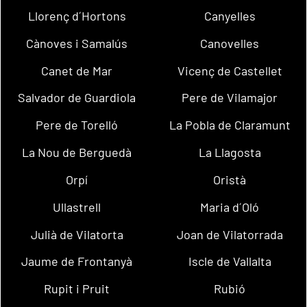
Llorenç d´Hortons
Canyelles
Cànoves i Samalús
Canovelles
Canet de Mar
Vicenç de Castellet
Salvador de Guardiola
Pere de Vilamajor
Pere de Torelló
La Pobla de Claramunt
La Nou de Berguedà
La Llagosta
Orpí
Oristà
Ullastrell
Maria d´Oló
Julià de Vilatorta
Joan de Vilatorrada
Jaume de Frontanyà
Iscle de Vallalta
Rupit i Pruit
Rubió