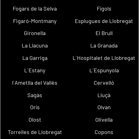
Fogars de la Selva
Fígols
Figaró-Montmany
Esplugues de Llobregat
Gironella
El Brull
La Llacuna
La Granada
La Garriga
L´Hospitalet de Llobregat
L´Estany
L´Espunyola
l´Ametlla del Vallès
Cervelló
Sagàs
Lluçà
Orís
Olvan
Olost
Olivella
Torrelles de Llobregat
Copons