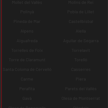
Mollet del Vallès
Molins de Rei
Polinyà
Pobla de Lillet
Pineda de Mar
Castellbisbal
Alpens
Alella
Aiguafreda
Aguilar de Segarra
Torrelles de Foix
Torrelavit
Torre de Claramunt
Torelló
Santa Coloma de Cervelló
Casserres
Carme
Piera
Perafita
Parets del Vallès
Gavà
Olesa de Montserrat
Olesa de Bonesvalls
Olèrdola