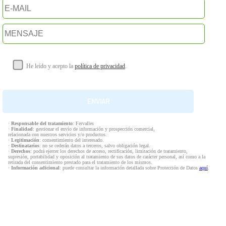
He leído y acepto la
política de privacidad
.
·
Responsable del tratamiento
: Fervalles
·
Finalidad
: gestionar el envío de información y prospección comercial,
relacionada con nuestros servicios y/o productos.
·
Legitimación
: consentimiento del interesado.
·
Destinatarios
: no se cederán datos a terceros, salvo obligación legal.
·
Derechos
: podrá ejercer los derechos de acceso, rectificación, limitación de tratamiento,
supresión, portabilidad y oposición al tratamiento de sus datos de carácter personal, así como a la
retirada del consentimiento prestado para el tratamiento de los mismos.
·
Información adicional
: puede consultar la información detallada sobre Protección de Datos
aquí
.