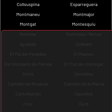
Collsuspina
Esparreguera
Montmaneu
Montmajor
Montgat
Montesquiu
Montclar
Montcada i Reixac
Igualada
Collbató
El Pla del Penedès
El Masnou
Els Hostalets de Pierola
El Prat de Llobregat
Cercs
Centelles
Castellví de Rosanes
Castellví de la Marca
Castellterçol
Castellolí
rrius
Gurb