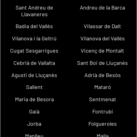
Sant Andreu de
Andreu de la Barca
Llavaneres
Badia del Vallès
Vilassar de Dalt
Vilanova i la Geltrú
Vilanova del Vallès
Cugat Sesgarrigues
Vicenç de Montalt
Cebrià de Vallalta
Sant Boi de Lluçanès
Agustí de Lluçanès
Adrià de Besòs
Sallent
Mataró
Maria de Besora
Sentmenat
Gaià
Fontrubí
Jorba
Folgueroles
Manlleu
Malla