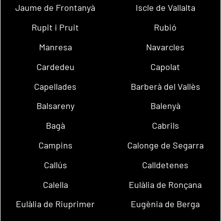
Jaume de Frontanyà
Iscle de Vallalta
Rupit i Pruit
Rubió
Manresa
Navarcles
Cardedeu
Capolat
Capellades
Barberà del Vallès
Balsareny
Balenyà
Bagà
Cabrils
Campins
Calonge de Segarra
Callús
Calldetenes
Calella
Eulàlia de Ronçana
Eulàlia de Riuprimer
Eugènia de Berga