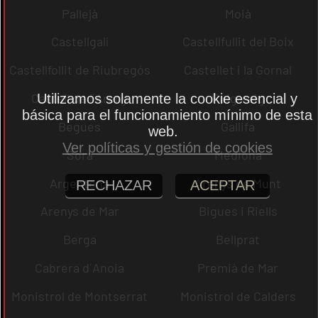
Pallejà
Moià
Castellgalí
Castellfullit del Boix
Castellfollit de Riubregós
Castellet i la Gornal
Castell de l´Areny
Puig-reig
Utilizamos solamente la cookie esencial y
básica para el funcionamiento mínimo de esta
Begues
Gallifa
web.
Ver políticas y gestión de cookies
Sora
Mediona
Argentona
Arenys de Munt
RECHAZAR
ACEPTAR
Arenys de Mar
Bigues i Riells
Berga
Bellprat
Cabrera d´Anoia
Premià de Mar
Monistrol de Montserrat
Monistrol de Calders