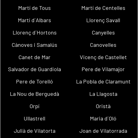
Martí de Tous
Martí de Centelles
Martí d´Albars
Llorenç Savall
Llorenç d´Hortons
Canyelles
Cànoves i Samalús
Canovelles
Canet de Mar
Vicenç de Castellet
Salvador de Guardiola
Pere de Vilamajor
Pere de Torelló
La Pobla de Claramunt
La Nou de Berguedà
La Llagosta
Orpí
Oristà
Ullastrell
Maria d´Oló
Julià de Vilatorta
Joan de Vilatorrada