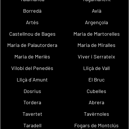
Borredà
Avià
Artés
Argençola
Castellnou de Bages
Maria de Martorelles
Maria de Palautordera
Maria de Miralles
Maria de Merlès
Viver i Serrateix
Vilobí del Penedès
Lliçà de Vall
Lliçà d´Amunt
El Bruc
Dosrius
Cubelles
Tordera
Abrera
Tavertet
Tavèrnoles
Taradell
Fogars de Montclús