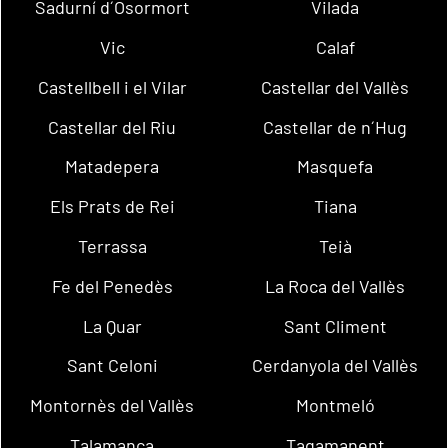
Sadurní d´Osormort
Vilada
Vic
Calaf
Castellbell i el Vilar
Castellar del Vallès
Castellar del Riu
Castellar de n´Hug
Matadepera
Masquefa
Els Prats de Rei
Tiana
Terrassa
Teià
Fe del Penedès
La Roca del Vallès
La Quar
Sant Climent
Sant Celoni
Cerdanyola del Vallès
Montornès del Vallès
Montmeló
Talamanca
Tagamanent