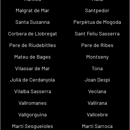
Malgrat de Mar
Santpedor
Santa Susanna
Perpètua de Mogoda
Corbera de Llobregat
Sant Feliu Sasserra
Pere de Riudebitlles
Pere de Ribes
Mateu de Bages
Montseny
Vilassar de Mar
Tona
Julià de Cerdanyola
Joan Despí
Vilalba Sasserra
Veciana
Vallromanes
Vallirana
Vallgorguina
Vallcebre
Martí Sesgueioles
Martí Sarroca