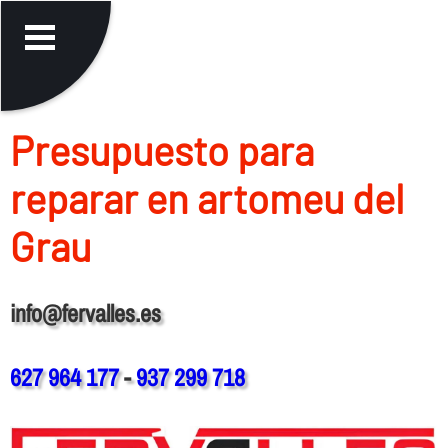
Presupuesto para
reparar en artomeu del
Grau
info@fervalles.es
627 964 177
-
937 299 718