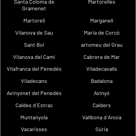
Santa Coloma de
Martorelles
Gramenet
Martorell
Marganell
Vilanova de Sau
Maria de Corcó
Sant Boi
artomeu del Grau
Vilanova del Camí
Cabrera de Mar
Vilafranca del Penedès
Viladecavalls
Viladecans
Badalona
Avinyonet del Penedès
Avinyó
Caldes d´Estrac
Calders
Muntanyola
Vallbona d´Anoia
Vacarisses
Súria