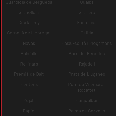
Guardiola de Berguedà
Gualba
Granollers
Granera
Gisclareny
Fonollosa
Cornellà de Llobregat
Gelida
Navas
Palau-solità i Plegamans
Palafolls
Pacs del Penedès
Rellinars
Rajadell
Premià de Dalt
Prats de Lluçanès
Pontons
Pont de Vilomara i
Rocafort
Pujalt
Puigdàlber
Papiol
Palma de Cervelló