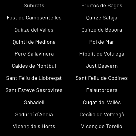
Subirats
Fruitós de Bages
Fost de Campsentelles
Quirze Safaja
Quirze del Vallès
Quirze de Besora
Quintí de Mediona
Pol de Mar
Pere Sallavinera
Hipòlit de Voltregà
Caldes de Montbui
Just Desvern
Sant Feliu de Llobregat
Sant Feliu de Codines
Sant Esteve Sesrovires
Palautordera
Sabadell
Cugat del Vallès
Sadurní d´Anoia
Cecília de Voltregà
Vicenç dels Horts
Vicenç de Torelló