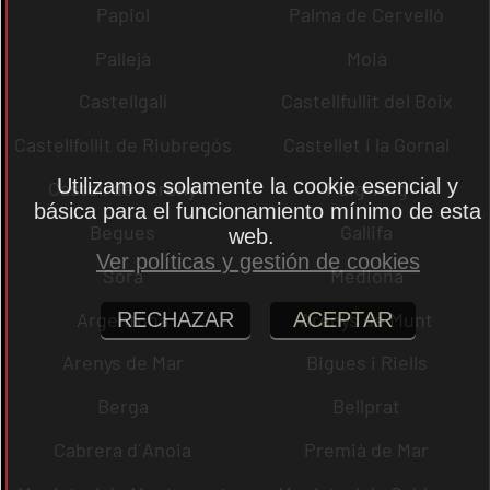
Papiol
Palma de Cervelló
Pallejà
Moià
Castellgalí
Castellfullit del Boix
Castellfollit de Riubregós
Castellet i la Gornal
Utilizamos solamente la cookie esencial y
Castell de l´Areny
Puig-reig
básica para el funcionamiento mínimo de esta
Begues
Gallifa
web.
Ver políticas y gestión de cookies
Sora
Mediona
Argentona
Arenys de Munt
RECHAZAR
ACEPTAR
Arenys de Mar
Bigues i Riells
Berga
Bellprat
Cabrera d´Anoia
Premià de Mar