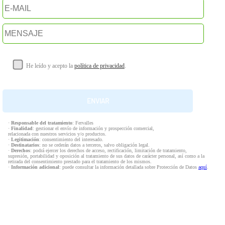
He leído y acepto la
política de privacidad
.
·
Responsable del tratamiento
: Fervalles
·
Finalidad
: gestionar el envío de información y prospección comercial,
relacionada con nuestros servicios y/o productos.
·
Legitimación
: consentimiento del interesado.
·
Destinatarios
: no se cederán datos a terceros, salvo obligación legal.
·
Derechos
: podrá ejercer los derechos de acceso, rectificación, limitación de tratamiento,
supresión, portabilidad y oposición al tratamiento de sus datos de carácter personal, así como a la
retirada del consentimiento prestado para el tratamiento de los mismos.
·
Información adicional
: puede consultar la información detallada sobre Protección de Datos
aquí
.