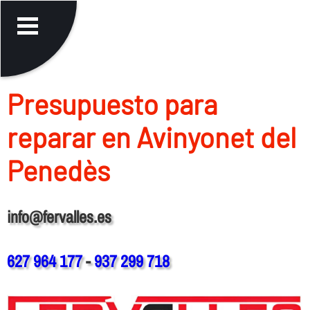
Presupuesto para
reparar en Avinyonet del
Penedès
info@fervalles.es
627 964 177
-
937 299 718