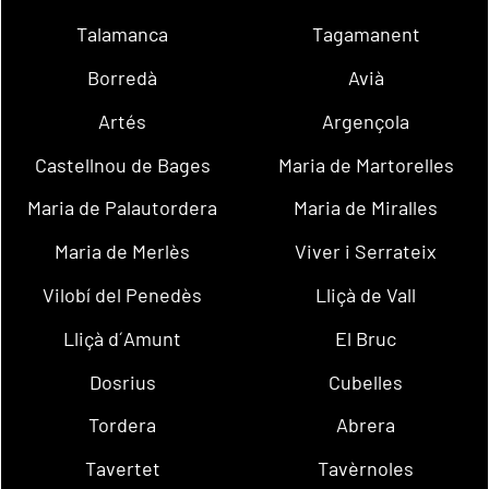
Talamanca
Tagamanent
Borredà
Avià
Artés
Argençola
Castellnou de Bages
Maria de Martorelles
Maria de Palautordera
Maria de Miralles
Maria de Merlès
Viver i Serrateix
Vilobí del Penedès
Lliçà de Vall
Lliçà d´Amunt
El Bruc
Dosrius
Cubelles
Tordera
Abrera
Tavertet
Tavèrnoles