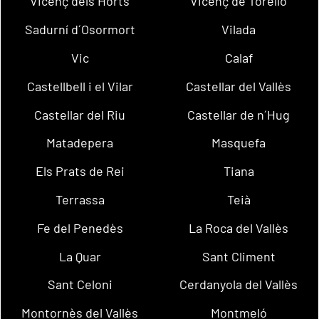
Vicenç dels Horts
Vicenç de Torelló
Sadurní d´Osormort
Vilada
Vic
Calaf
Castellbell i el Vilar
Castellar del Vallès
Castellar del Riu
Castellar de n´Hug
Matadepera
Masquefa
Els Prats de Rei
Tiana
Terrassa
Teià
Fe del Penedès
La Roca del Vallès
La Quar
Sant Climent
Sant Celoni
Cerdanyola del Vallès
Montornès del Vallès
Montmeló