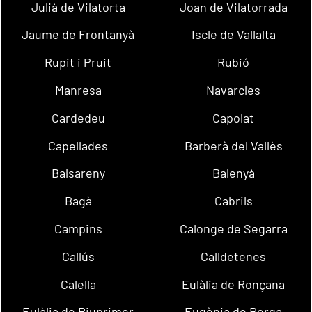
Julià de Vilatorta
Joan de Vilatorrada
Jaume de Frontanyà
Iscle de Vallalta
Rupit i Pruit
Rubió
Manresa
Navarcles
Cardedeu
Capolat
Capellades
Barberà del Vallès
Balsareny
Balenyà
Bagà
Cabrils
Campins
Calonge de Segarra
Callús
Calldetenes
Calella
Eulàlia de Ronçana
Eulàlia de Riuprimer
Eugènia de Berga