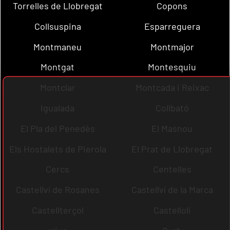
Torrelles de Llobregat
Copons
Collsuspina
Esparreguera
Montmaneu
Montmajor
Montgat
Montesquiu
Montclar
Montcada i Reixac
Igualada
Collbató
El Pla del Penedès
El Masnou
Els Hostalets de Pierola
El Prat de Llobregat
Cercs
Centelles
Castellví de Rosanes
Castellví de la Marca
Castellterçol
Castellolí