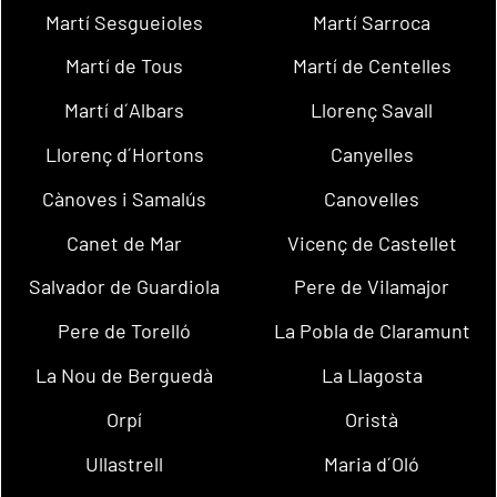
Martí Sesgueioles
Martí Sarroca
Martí de Tous
Martí de Centelles
Martí d´Albars
Llorenç Savall
Llorenç d´Hortons
Canyelles
Cànoves i Samalús
Canovelles
Canet de Mar
Vicenç de Castellet
Salvador de Guardiola
Pere de Vilamajor
Pere de Torelló
La Pobla de Claramunt
La Nou de Berguedà
La Llagosta
Orpí
Oristà
Ullastrell
Maria d´Oló