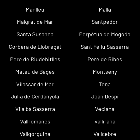
Manlleu
Malla
Malgrat de Mar
Santpedor
Santa Susanna
Perpètua de Mogoda
Corbera de Llobregat
Sant Feliu Sasserra
Pere de Riudebitlles
Pere de Ribes
Mateu de Bages
Montseny
Vilassar de Mar
Tona
Julià de Cerdanyola
Joan Despí
Vilalba Sasserra
Veciana
Vallromanes
Vallirana
Vallgorguina
Vallcebre