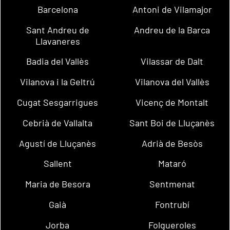
Barcelona
Antoni de Vilamajor
Sant Andreu de
Andreu de la Barca
Llavaneres
Badia del Vallès
Vilassar de Dalt
Vilanova i la Geltrú
Vilanova del Vallès
Cugat Sesgarrigues
Vicenç de Montalt
Cebrià de Vallalta
Sant Boi de Lluçanès
Agustí de Lluçanès
Adrià de Besòs
Sallent
Mataró
Maria de Besora
Sentmenat
Gaià
Fontrubí
Jorba
Folgueroles