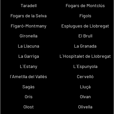
Taradell
Fogars de Montclús
Fogars de la Selva
Fígols
Figaró-Montmany
Esplugues de Llobregat
Gironella
El Brull
La Llacuna
La Granada
La Garriga
L´Hospitalet de Llobregat
L´Estany
L´Espunyola
l´Ametlla del Vallès
Cervelló
Sagàs
Lluçà
Orís
Olvan
Olost
Olivella