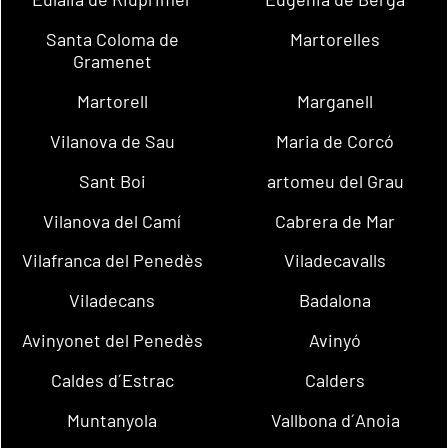
Santa Coloma de
Martorelles
Gramenet
Martorell
Marganell
Vilanova de Sau
Maria de Corcó
Sant Boi
artomeu del Grau
Vilanova del Camí
Cabrera de Mar
Vilafranca del Penedès
Viladecavalls
Viladecans
Badalona
Avinyonet del Penedès
Avinyó
Caldes d´Estrac
Calders
Muntanyola
Vallbona d´Anoia