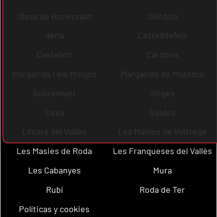
Olesa de Bonesvalls
Olèrdola
dena
Castelldefels
Castellcir
Cardona
Margarida i els Monjos
Margarida de Montbui
Sobremunt
Sitges
Seva
Saldes
Llinars del Vallès
Les Masíes de Voltregà
Les Masies de Roda
Les Franqueses del Vallès
Les Cabanyes
Mura
Rubí
Roda de Ter
Políticas y cookies