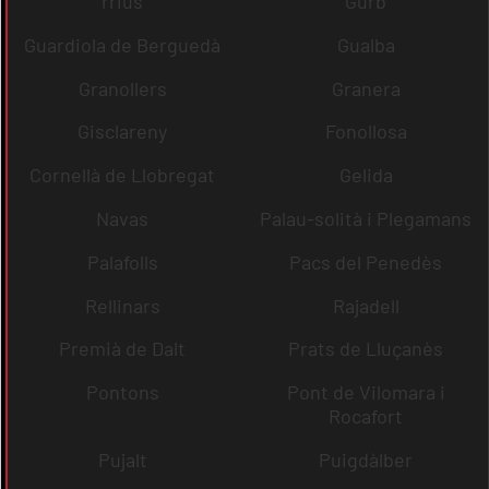
rrius
Gurb
Guardiola de Berguedà
Gualba
Granollers
Granera
Gisclareny
Fonollosa
Cornellà de Llobregat
Gelida
Navas
Palau-solità i Plegamans
Palafolls
Pacs del Penedès
Rellinars
Rajadell
Premià de Dalt
Prats de Lluçanès
Pontons
Pont de Vilomara i
Rocafort
Pujalt
Puigdàlber