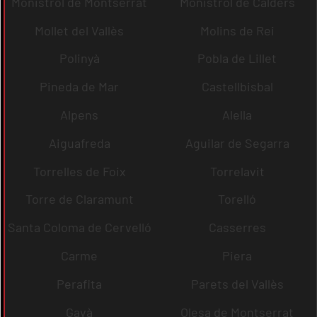
Monistrol de Montserrat
Monistrol de Calders
Mollet del Vallès
Molins de Rei
Polinyà
Pobla de Lillet
Pineda de Mar
Castellbisbal
Alpens
Alella
Aiguafreda
Aguilar de Segarra
Torrelles de Foix
Torrelavit
Torre de Claramunt
Torelló
Santa Coloma de Cervelló
Casserres
Carme
Piera
Perafita
Parets del Vallès
Gavà
Olesa de Montserrat