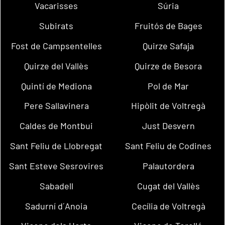
Vacarisses
Súria
Subirats
Fruitós de Bages
Fost de Campsentelles
Quirze Safaja
Quirze del Vallès
Quirze de Besora
Quintí de Mediona
Pol de Mar
Pere Sallavinera
Hipòlit de Voltregà
Caldes de Montbui
Just Desvern
Sant Feliu de Llobregat
Sant Feliu de Codines
Sant Esteve Sesrovires
Palautordera
Sabadell
Cugat del Vallès
Sadurní d´Anoia
Cecília de Voltregà