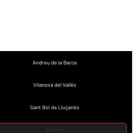
Andreu de la Barca
Vilanova del Vallès
Sant Boi de Lluçanès
Mataró