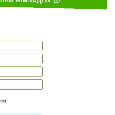
acidad
.