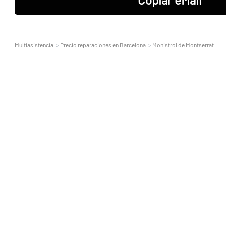
Multiasistencia
Precio reparaciones en Barcelona
Monistrol de Montserrat