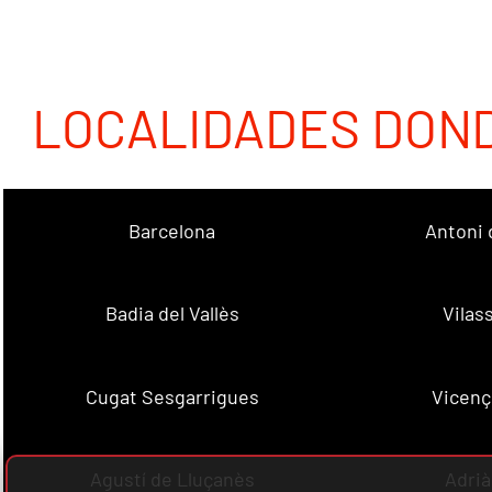
LOCALIDADES DON
Barcelona
Antoni 
Badia del Vallès
Vilas
Cugat Sesgarrigues
Vicenç
Agustí de Lluçanès
Adrià