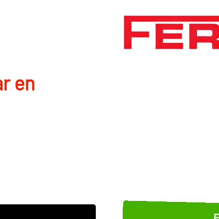
r en
E