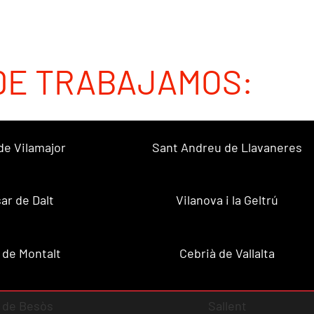
DE TRABAJAMOS:
de Vilamajor
Sant Andreu de Llavaneres
sar de Dalt
Vilanova i la Geltrú
 de Montalt
Cebrià de Vallalta
 de Besòs
Sallent