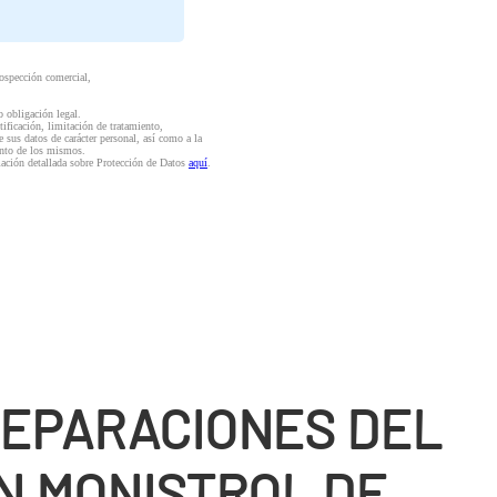
rospección comercial,
o obligación legal.
ctificación, limitación de tratamiento,
e sus datos de carácter personal, así como a la
iento de los mismos.
mación detallada sobre Protección de Datos
aquí
.
REPARACIONES DEL
N MONISTROL DE