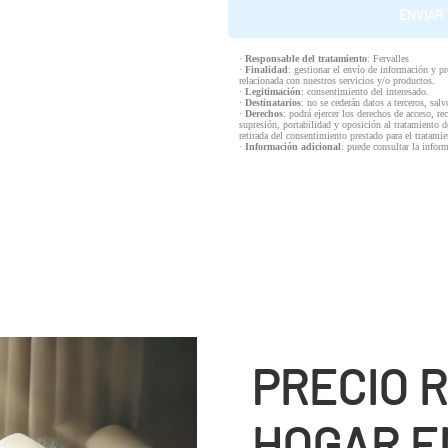
·
Responsable del tratamiento
: Fervalles
·
Finalidad
: gestionar el envío de información y p
relacionada con nuestros servicios y/o productos.
·
Legitimación
: consentimiento del interesado.
·
Destinatarios
: no se cederán datos a terceros, salv
·
Derechos
: podrá ejercer los derechos de acceso, re
supresión, portabilidad y oposición al tratamiento d
retirada del consentimiento prestado para el tratam
·
Información adicional
: puede consultar la infor
PRECIO 
HOGAR E