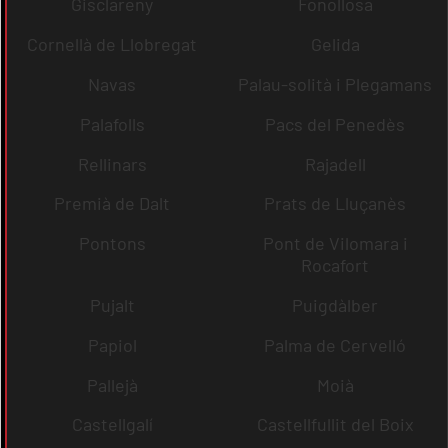
Gisclareny
Fonollosa
Cornellà de Llobregat
Gelida
Navas
Palau-solità i Plegamans
Palafolls
Pacs del Penedès
Rellinars
Rajadell
Premià de Dalt
Prats de Lluçanès
Pontons
Pont de Vilomara i
Rocafort
Pujalt
Puigdàlber
Papiol
Palma de Cervelló
Pallejà
Moià
Castellgalí
Castellfullit del Boix