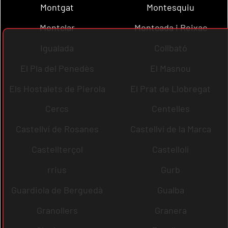
Montgat
Montesquiu
Montclar
Montcada i Reixac
Igualada
Collbató
El Pla del Penedès
El Masnou
Els Hostalets de Pierola
El Prat de Llobregat
Cercs
Centelles
Castellví de Rosanes
Castellví de la Marca
Castellterçol
Castellolí
rrius
Gurb
Guardiola de Berguedà
Gualba
Granollers
Granera