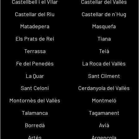
Castellbell i el Vilar
Castellar del Vallès
Castellar del Riu
Castellar de n´Hug
Matadepera
Masquefa
Els Prats de Rei
Tiana
Terrassa
Teià
Fe del Penedès
La Roca del Vallès
La Quar
Sant Climent
Sant Celoni
Cerdanyola del Vallès
Montornès del Vallès
Montmeló
Talamanca
Tagamanent
Borredà
Avià
Artés
Argençola