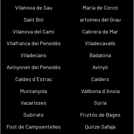
Vilanova de Sau
Maria de Corcó
Sant Boi
artomeu del Grau
Vilanova del Camí
Cabrera de Mar
Vilafranca del Penedès
Viladecavalls
Viladecans
Badalona
Avinyonet del Penedès
Avinyó
Caldes d´Estrac
Calders
Muntanyola
Vallbona d´Anoia
Vacarisses
Súria
Subirats
Fruitós de Bages
Fost de Campsentelles
Quirze Safaja