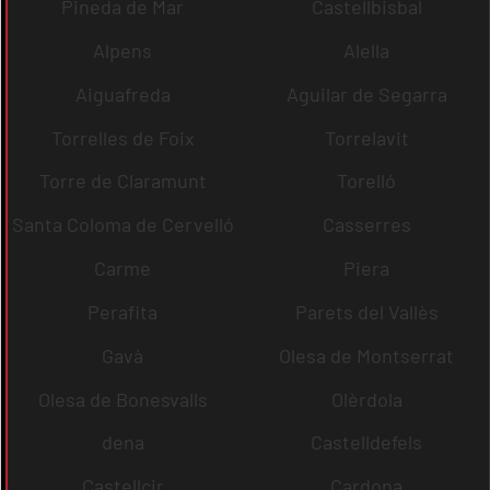
Pineda de Mar
Castellbisbal
Alpens
Alella
Aiguafreda
Aguilar de Segarra
Torrelles de Foix
Torrelavit
Torre de Claramunt
Torelló
Santa Coloma de Cervelló
Casserres
Carme
Piera
Perafita
Parets del Vallès
Gavà
Olesa de Montserrat
Olesa de Bonesvalls
Olèrdola
dena
Castelldefels
Castellcir
Cardona