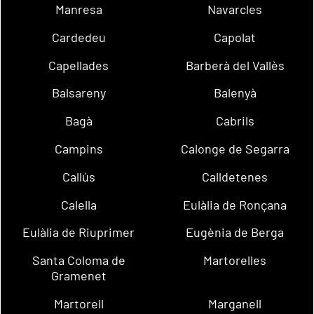
Manresa
Navarcles
Cardedeu
Capolat
Capellades
Barberà del Vallès
Balsareny
Balenyà
Bagà
Cabrils
Campins
Calonge de Segarra
Callús
Calldetenes
Calella
Eulàlia de Ronçana
Eulàlia de Riuprimer
Eugènia de Berga
Santa Coloma de
Martorelles
Gramenet
Martorell
Marganell