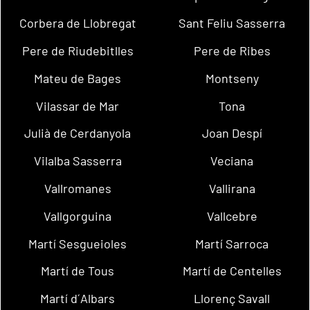
Corbera de Llobregat
Sant Feliu Sasserra
Pere de Riudebitlles
Pere de Ribes
Mateu de Bages
Montseny
Vilassar de Mar
Tona
Julià de Cerdanyola
Joan Despí
Vilalba Sasserra
Veciana
Vallromanes
Vallirana
Vallgorguina
Vallcebre
Martí Sesgueioles
Martí Sarroca
Martí de Tous
Martí de Centelles
Martí d´Albars
Llorenç Savall