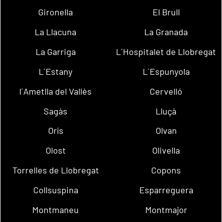
Gironella
El Brull
La Llacuna
La Granada
La Garriga
L´Hospitalet de Llobregat
L´Estany
L´Espunyola
l´Ametlla del Vallès
Cervelló
Sagàs
Lluçà
Orís
Olvan
Olost
Olivella
Torrelles de Llobregat
Copons
Collsuspina
Esparreguera
Montmaneu
Montmajor