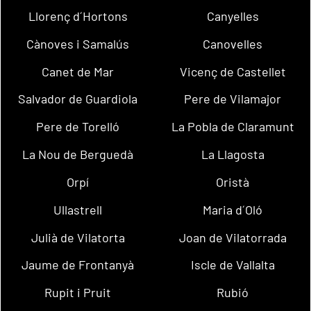
Llorenç d´Hortons
Canyelles
Cànoves i Samalús
Canovelles
Canet de Mar
Vicenç de Castellet
Salvador de Guardiola
Pere de Vilamajor
Pere de Torelló
La Pobla de Claramunt
La Nou de Berguedà
La Llagosta
Orpí
Oristà
Ullastrell
Maria d´Oló
Julià de Vilatorta
Joan de Vilatorrada
Jaume de Frontanyà
Iscle de Vallalta
Rupit i Pruit
Rubió