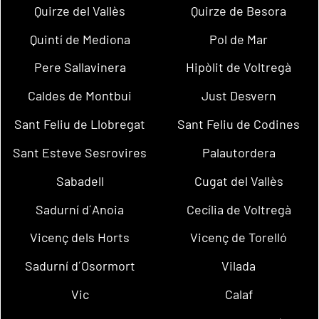
Quirze del Vallès
Quirze de Besora
Quintí de Mediona
Pol de Mar
Pere Sallavinera
Hipòlit de Voltregà
Caldes de Montbui
Just Desvern
Sant Feliu de Llobregat
Sant Feliu de Codines
Sant Esteve Sesrovires
Palautordera
Sabadell
Cugat del Vallès
Sadurní d´Anoia
Cecília de Voltregà
Vicenç dels Horts
Vicenç de Torelló
Sadurní d´Osormort
Vilada
Vic
Calaf