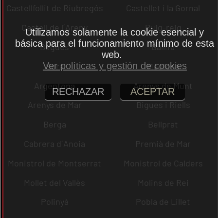
Castellfollit de Riubregós
Castellet i la Gornal
Castell de l´Areny
Puig-reig
Utilizamos solamente la cookie esencial y
básica para el funcionamiento mínimo de esta
Begues
Gallifa
web.
Ver políticas y gestión de cookies
Sora
Mediona
Argentona
Arenys de Munt
RECHAZAR
ACEPTAR
Arenys de Mar
Bigues i Riells
Berga
Bellprat
Cabrera d´Anoia
Premià de Mar
Monistrol de Montserrat
Monistrol de Calders
Mollet del Vallès
Molins de Rei
Polinyà
Pobla de Lillet