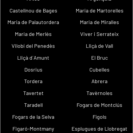
Castellnou de Bages
Maria de Martorelles
Maria de Palautordera
Maria de Miralles
Maria de Merlès
Viver i Serrateix
Vilobí del Penedès
Lliçà de Vall
Lliçà d´Amunt
El Bruc
Dosrius
Cubelles
Tordera
Abrera
Tavertet
Tavèrnoles
Taradell
Fogars de Montclús
Fogars de la Selva
Fígols
Figaró-Montmany
Esplugues de Llobregat