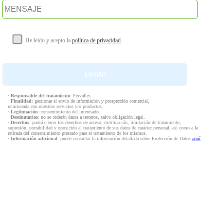
He leído y acepto la
política de privacidad
.
·
Responsable del tratamiento
: Fervalles
·
Finalidad
: gestionar el envío de información y prospección comercial,
relacionada con nuestros servicios y/o productos.
·
Legitimación
: consentimiento del interesado.
·
Destinatarios
: no se cederán datos a terceros, salvo obligación legal.
·
Derechos
: podrá ejercer los derechos de acceso, rectificación, limitación de tratamiento,
supresión, portabilidad y oposición al tratamiento de sus datos de carácter personal, así como a la
retirada del consentimiento prestado para el tratamiento de los mismos.
·
Información adicional
: puede consultar la información detallada sobre Protección de Datos
aquí
.