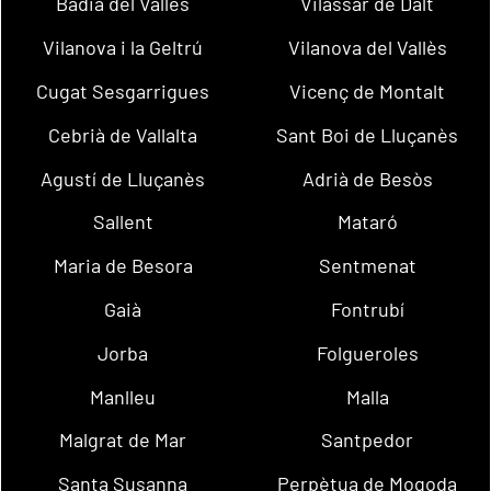
Badia del Vallès
Vilassar de Dalt
Vilanova i la Geltrú
Vilanova del Vallès
Cugat Sesgarrigues
Vicenç de Montalt
Cebrià de Vallalta
Sant Boi de Lluçanès
Agustí de Lluçanès
Adrià de Besòs
Sallent
Mataró
Maria de Besora
Sentmenat
Gaià
Fontrubí
Jorba
Folgueroles
Manlleu
Malla
Malgrat de Mar
Santpedor
Santa Susanna
Perpètua de Mogoda