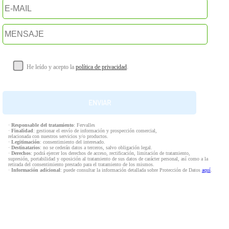
He leído y acepto la
política de privacidad
.
·
Responsable del tratamiento
: Fervalles
·
Finalidad
: gestionar el envío de información y prospección comercial,
relacionada con nuestros servicios y/o productos.
·
Legitimación
: consentimiento del interesado.
·
Destinatarios
: no se cederán datos a terceros, salvo obligación legal.
·
Derechos
: podrá ejercer los derechos de acceso, rectificación, limitación de tratamiento,
supresión, portabilidad y oposición al tratamiento de sus datos de carácter personal, así como a la
retirada del consentimiento prestado para el tratamiento de los mismos.
·
Información adicional
: puede consultar la información detallada sobre Protección de Datos
aquí
.