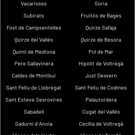
Vacarisses
Súria
Subirats
Fruitós de Bages
Fost de Campsentelles
Quirze Safaja
Quirze del Vallès
Quirze de Besora
Quintí de Mediona
Pol de Mar
Pere Sallavinera
Hipòlit de Voltregà
Caldes de Montbui
Just Desvern
Sant Feliu de Llobregat
Sant Feliu de Codines
Sant Esteve Sesrovires
Palautordera
Sabadell
Cugat del Vallès
Sadurní d´Anoia
Cecília de Voltregà