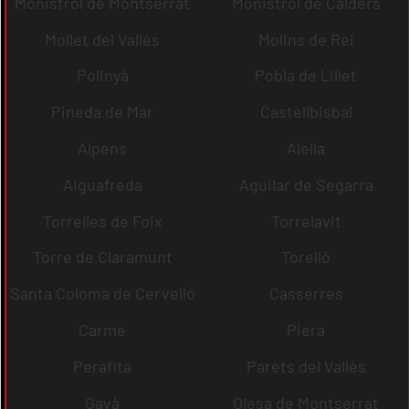
Monistrol de Montserrat
Monistrol de Calders
Mollet del Vallès
Molins de Rei
Polinyà
Pobla de Lillet
Pineda de Mar
Castellbisbal
Alpens
Alella
Aiguafreda
Aguilar de Segarra
Torrelles de Foix
Torrelavit
Torre de Claramunt
Torelló
Santa Coloma de Cervelló
Casserres
Carme
Piera
Perafita
Parets del Vallès
Gavà
Olesa de Montserrat