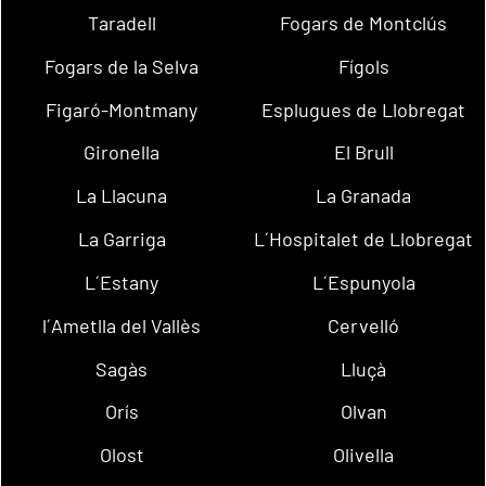
Taradell
Fogars de Montclús
Fogars de la Selva
Fígols
Figaró-Montmany
Esplugues de Llobregat
Gironella
El Brull
La Llacuna
La Granada
La Garriga
L´Hospitalet de Llobregat
L´Estany
L´Espunyola
l´Ametlla del Vallès
Cervelló
Sagàs
Lluçà
Orís
Olvan
Olost
Olivella