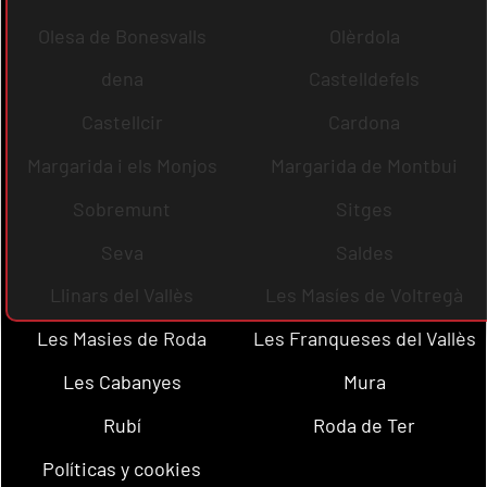
Olesa de Bonesvalls
Olèrdola
dena
Castelldefels
Castellcir
Cardona
Margarida i els Monjos
Margarida de Montbui
Sobremunt
Sitges
Seva
Saldes
Llinars del Vallès
Les Masíes de Voltregà
Les Masies de Roda
Les Franqueses del Vallès
Les Cabanyes
Mura
Rubí
Roda de Ter
Políticas y cookies