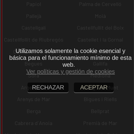
Papiol
Palma de Cervelló
Pallejà
Moià
Castellgalí
Castellfullit del Boix
Castellfollit de Riubregós
Castellet i la Gornal
Utilizamos solamente la cookie esencial y
Castell de l´Areny
Puig-reig
básica para el funcionamiento mínimo de esta
Begues
Gallifa
web.
Ver políticas y gestión de cookies
Sora
Mediona
Argentona
Arenys de Munt
RECHAZAR
ACEPTAR
Arenys de Mar
Bigues i Riells
Berga
Bellprat
Cabrera d´Anoia
Premià de Mar