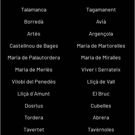
Talamanca
Tagamanent
Borredà
Avià
Artés
Argençola
Castellnou de Bages
Maria de Martorelles
Maria de Palautordera
Maria de Miralles
Maria de Merlès
Viver i Serrateix
Vilobí del Penedès
Lliçà de Vall
Lliçà d´Amunt
El Bruc
Dosrius
Cubelles
Tordera
Abrera
Tavertet
Tavèrnoles