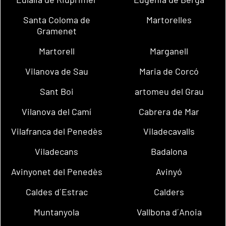
Santa Coloma de
Martorelles
Gramenet
Martorell
Marganell
Vilanova de Sau
Maria de Corcó
Sant Boi
artomeu del Grau
Vilanova del Camí
Cabrera de Mar
Vilafranca del Penedès
Viladecavalls
Viladecans
Badalona
Avinyonet del Penedès
Avinyó
Caldes d´Estrac
Calders
Muntanyola
Vallbona d´Anoia