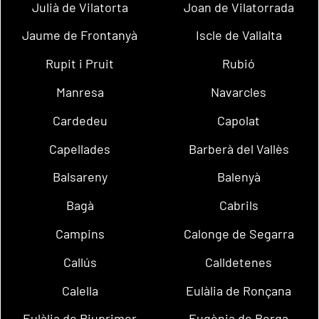
Julià de Vilatorta
Joan de Vilatorrada
Jaume de Frontanyà
Iscle de Vallalta
Rupit i Pruit
Rubió
Manresa
Navarcles
Cardedeu
Capolat
Capellades
Barberà del Vallès
Balsareny
Balenyà
Bagà
Cabrils
Campins
Calonge de Segarra
Callús
Calldetenes
Calella
Eulàlia de Ronçana
Eulàlia de Riuprimer
Eugènia de Berga