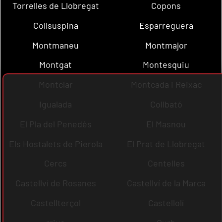
Torrelles de Llobregat
Copons
Collsuspina
Esparreguera
Montmaneu
Montmajor
Montgat
Montesquiu
Montclar
Montcada i Reixac
Igualada
Collbató
El Pla del Penedès
El Masnou
Els Hostalets de Pierola
El Prat de Llobregat
Cercs
Centelles
Castellví de Rosanes
Castellví de la Marca
Castellterçol
Castellolí