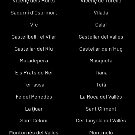
Vicenç dels Horts
Vicenç de Torelló
Sadurní d´Osormort
Vilada
Vic
Calaf
Castellbell i el Vilar
Castellar del Vallès
Castellar del Riu
Castellar de n´Hug
Matadepera
Masquefa
Els Prats de Rei
Tiana
Terrassa
Teià
Fe del Penedès
La Roca del Vallès
La Quar
Sant Climent
Sant Celoni
Cerdanyola del Vallès
Montornès del Vallès
Montmeló