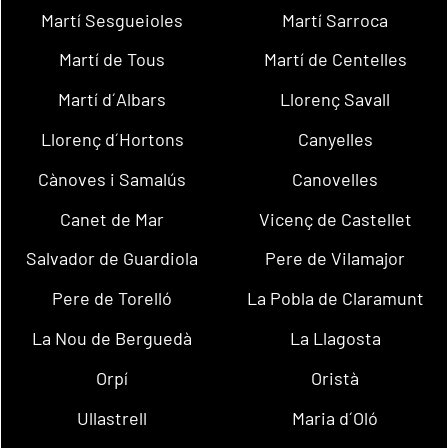
Martí Sesgueioles
Martí Sarroca
Martí de Tous
Martí de Centelles
Martí d´Albars
Llorenç Savall
Llorenç d´Hortons
Canyelles
Cànoves i Samalús
Canovelles
Canet de Mar
Vicenç de Castellet
Salvador de Guardiola
Pere de Vilamajor
Pere de Torelló
La Pobla de Claramunt
La Nou de Berguedà
La Llagosta
Orpí
Oristà
Ullastrell
Maria d´Oló