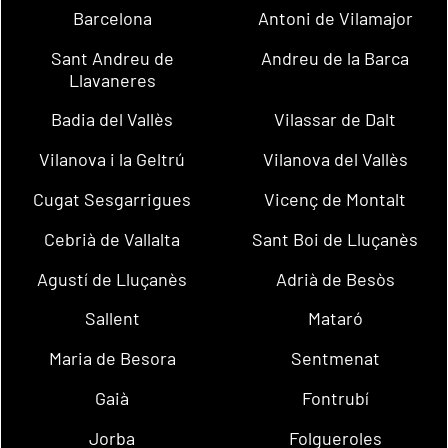
Barcelona
Antoni de Vilamajor
Sant Andreu de
Andreu de la Barca
Llavaneres
Badia del Vallès
Vilassar de Dalt
Vilanova i la Geltrú
Vilanova del Vallès
Cugat Sesgarrigues
Vicenç de Montalt
Cebrià de Vallalta
Sant Boi de Lluçanès
Agustí de Lluçanès
Adrià de Besòs
Sallent
Mataró
Maria de Besora
Sentmenat
Gaià
Fontrubí
Jorba
Folgueroles