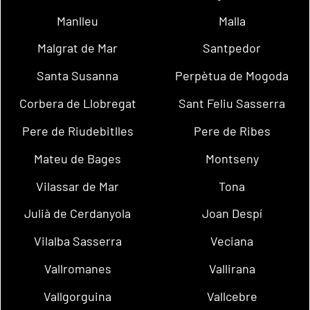
Manlleu
Malla
Malgrat de Mar
Santpedor
Santa Susanna
Perpètua de Mogoda
Corbera de Llobregat
Sant Feliu Sasserra
Pere de Riudebitlles
Pere de Ribes
Mateu de Bages
Montseny
Vilassar de Mar
Tona
Julià de Cerdanyola
Joan Despí
Vilalba Sasserra
Veciana
Vallromanes
Vallirana
Vallgorguina
Vallcebre