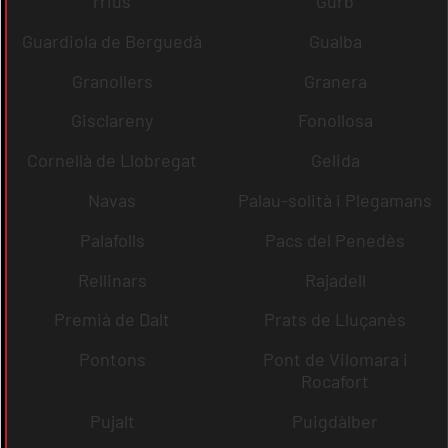
rrius
Gurb
Guardiola de Berguedà
Gualba
Granollers
Granera
Gisclareny
Fonollosa
Cornellà de Llobregat
Gelida
Navas
Palau-solità i Plegamans
Palafolls
Pacs del Penedès
Rellinars
Rajadell
Premià de Dalt
Prats de Lluçanès
Pontons
Pont de Vilomara i
Rocafort
Pujalt
Puigdàlber