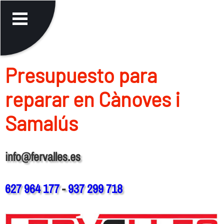
Presupuesto para
reparar en Cànoves i
Samalús
info@fervalles.es
627 964 177
-
937 299 718