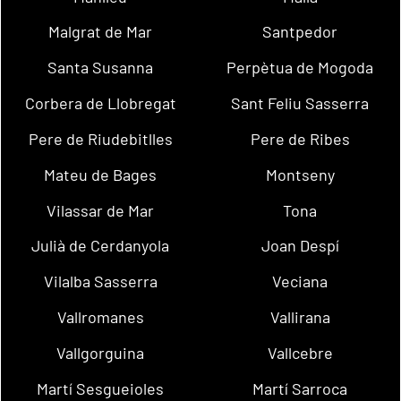
Malgrat de Mar
Santpedor
Santa Susanna
Perpètua de Mogoda
Corbera de Llobregat
Sant Feliu Sasserra
Pere de Riudebitlles
Pere de Ribes
Mateu de Bages
Montseny
Vilassar de Mar
Tona
Julià de Cerdanyola
Joan Despí
Vilalba Sasserra
Veciana
Vallromanes
Vallirana
Vallgorguina
Vallcebre
Martí Sesgueioles
Martí Sarroca