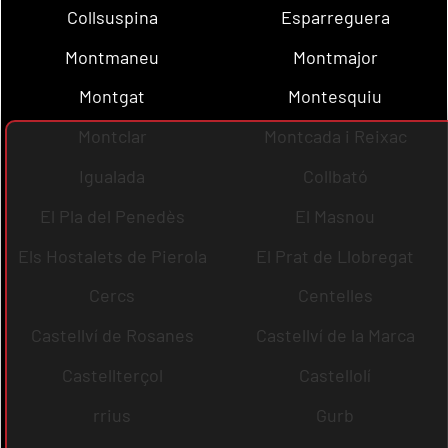
Collsuspina
Esparreguera
Montmaneu
Montmajor
Montgat
Montesquiu
Montclar
Montcada i Reixac
Igualada
Collbató
El Pla del Penedès
El Masnou
Els Hostalets de Pierola
El Prat de Llobregat
Cercs
Centelles
Castellví de Rosanes
Castellví de la Marca
Castellterçol
Castellolí
rrius
Gurb