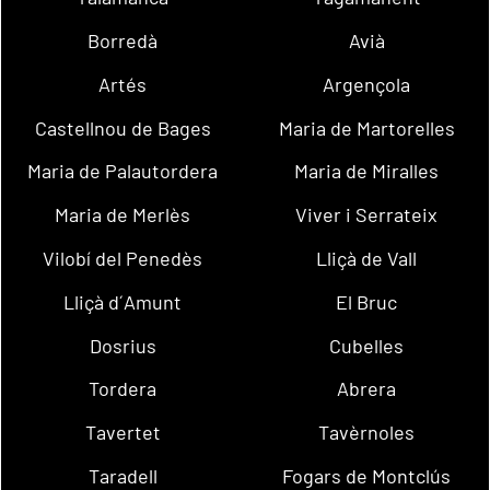
Borredà
Avià
Artés
Argençola
Castellnou de Bages
Maria de Martorelles
Maria de Palautordera
Maria de Miralles
Maria de Merlès
Viver i Serrateix
Vilobí del Penedès
Lliçà de Vall
Lliçà d´Amunt
El Bruc
Dosrius
Cubelles
Tordera
Abrera
Tavertet
Tavèrnoles
Taradell
Fogars de Montclús