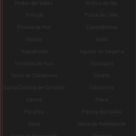
Mollet del Vallès
Molins de Rei
Polinyà
Pobla de Lillet
Pineda de Mar
Castellbisbal
Alpens
Alella
Aiguafreda
Aguilar de Segarra
Torrelles de Foix
Torrelavit
Torre de Claramunt
Torelló
Santa Coloma de Cervelló
Casserres
Carme
Piera
Perafita
Parets del Vallès
Gavà
Olesa de Montserrat
Olesa de Bonesvalls
Olèrdola