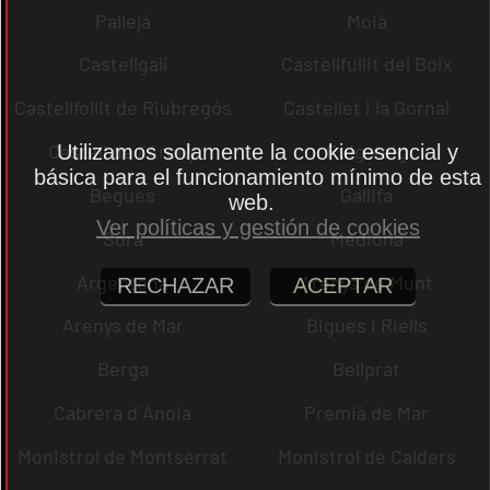
Pallejà
Moià
Castellgalí
Castellfullit del Boix
Castellfollit de Riubregós
Castellet i la Gornal
Castell de l´Areny
Puig-reig
Utilizamos solamente la cookie esencial y
básica para el funcionamiento mínimo de esta
Begues
Gallifa
web.
Ver políticas y gestión de cookies
Sora
Mediona
Argentona
Arenys de Munt
RECHAZAR
ACEPTAR
Arenys de Mar
Bigues i Riells
Berga
Bellprat
Cabrera d´Anoia
Premià de Mar
Monistrol de Montserrat
Monistrol de Calders