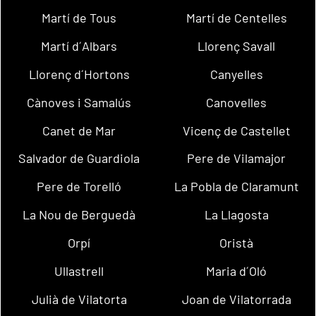
Martí de Tous
Martí de Centelles
Martí d´Albars
Llorenç Savall
Llorenç d´Hortons
Canyelles
Cànoves i Samalús
Canovelles
Canet de Mar
Vicenç de Castellet
Salvador de Guardiola
Pere de Vilamajor
Pere de Torelló
La Pobla de Claramunt
La Nou de Berguedà
La Llagosta
Orpí
Oristà
Ullastrell
Maria d´Oló
Julià de Vilatorta
Joan de Vilatorrada