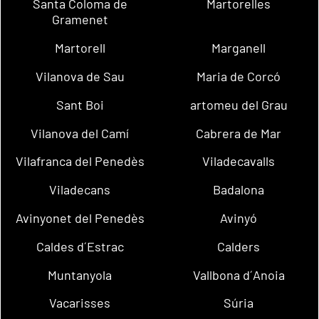
Santa Coloma de
Martorelles
Gramenet
Martorell
Marganell
Vilanova de Sau
Maria de Corcó
Sant Boi
artomeu del Grau
Vilanova del Camí
Cabrera de Mar
Vilafranca del Penedès
Viladecavalls
Viladecans
Badalona
Avinyonet del Penedès
Avinyó
Caldes d´Estrac
Calders
Muntanyola
Vallbona d´Anoia
Vacarisses
Súria