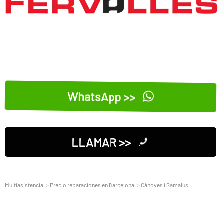
WhatsApp >>
LLAMAR >>
Multiasistencia
Precio reparaciones en Barcelona
Cànoves i Samalús