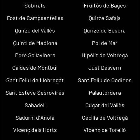
Subirats
Fruitós de Bages
Fost de Campsentelles
Quirze Safaja
Quirze del Vallès
Quirze de Besora
Quintí de Mediona
Pol de Mar
Pere Sallavinera
Hipòlit de Voltregà
Caldes de Montbui
Just Desvern
Sant Feliu de Llobregat
Sant Feliu de Codines
Sant Esteve Sesrovires
Palautordera
Sabadell
Cugat del Vallès
Sadurní d´Anoia
Cecília de Voltregà
Vicenç dels Horts
Vicenç de Torelló