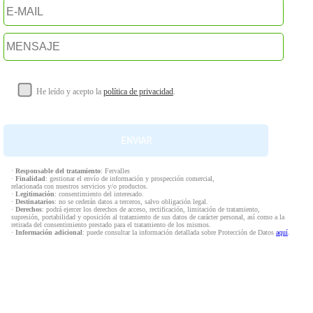
He leído y acepto la
política de privacidad
.
·
Responsable del tratamiento
: Fervalles
·
Finalidad
: gestionar el envío de información y prospección comercial,
relacionada con nuestros servicios y/o productos.
·
Legitimación
: consentimiento del interesado.
·
Destinatarios
: no se cederán datos a terceros, salvo obligación legal.
·
Derechos
: podrá ejercer los derechos de acceso, rectificación, limitación de tratamiento,
supresión, portabilidad y oposición al tratamiento de sus datos de carácter personal, así como a la
retirada del consentimiento prestado para el tratamiento de los mismos.
·
Información adicional
: puede consultar la información detallada sobre Protección de Datos
aquí
.