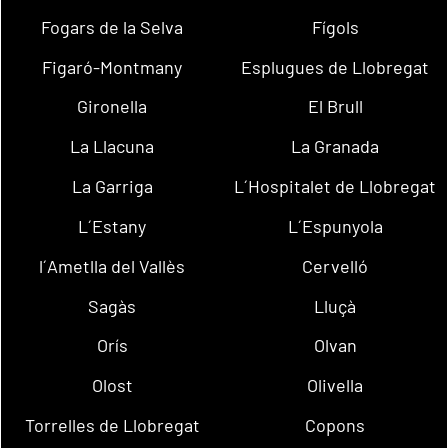
Fogars de la Selva
Fígols
Figaró-Montmany
Esplugues de Llobregat
Gironella
El Brull
La Llacuna
La Granada
La Garriga
L´Hospitalet de Llobregat
L´Estany
L´Espunyola
l´Ametlla del Vallès
Cervelló
Sagàs
Lluçà
Orís
Olvan
Olost
Olivella
Torrelles de Llobregat
Copons