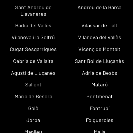
Sant Andreu de
Andreu de la Barca
Llavaneres
Badia del Vallès
Vilassar de Dalt
Vilanova i la Geltrú
Vilanova del Vallès
Cugat Sesgarrigues
Vicenç de Montalt
Cebrià de Vallalta
Sant Boi de Lluçanès
Agustí de Lluçanès
Adrià de Besòs
Sallent
Mataró
Maria de Besora
Sentmenat
Gaià
Fontrubí
Jorba
Folgueroles
Manlleu
Malla