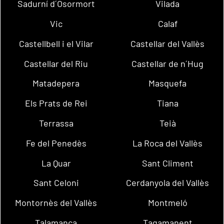
Sadurní d´Osormort
Vilada
Vic
Calaf
Castellbell i el Vilar
Castellar del Vallès
Castellar del Riu
Castellar de n´Hug
Matadepera
Masquefa
Els Prats de Rei
Tiana
Terrassa
Teià
Fe del Penedès
La Roca del Vallès
La Quar
Sant Climent
Sant Celoni
Cerdanyola del Vallès
Montornès del Vallès
Montmeló
Talamanca
Tagamanent