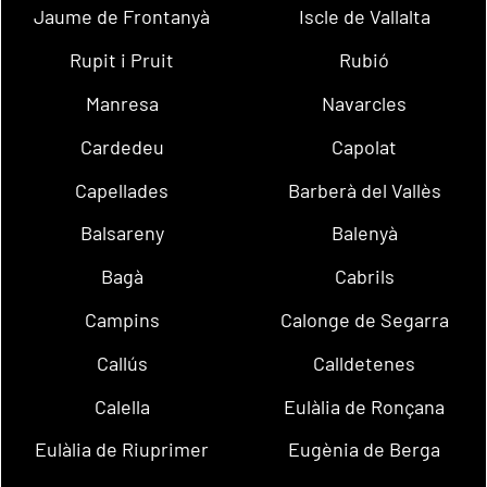
Jaume de Frontanyà
Iscle de Vallalta
Rupit i Pruit
Rubió
Manresa
Navarcles
Cardedeu
Capolat
Capellades
Barberà del Vallès
Balsareny
Balenyà
Bagà
Cabrils
Campins
Calonge de Segarra
Callús
Calldetenes
Calella
Eulàlia de Ronçana
Eulàlia de Riuprimer
Eugènia de Berga