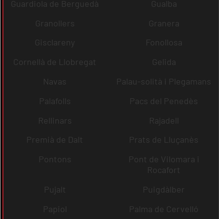
Guardiola de Berguedà
Gualba
Granollers
Granera
Gisclareny
Fonollosa
Cornellà de Llobregat
Gelida
Navas
Palau-solità i Plegamans
Palafolls
Pacs del Penedès
Rellinars
Rajadell
Premià de Dalt
Prats de Lluçanès
Pontons
Pont de Vilomara i
Rocafort
Pujalt
Puigdàlber
Papiol
Palma de Cervelló