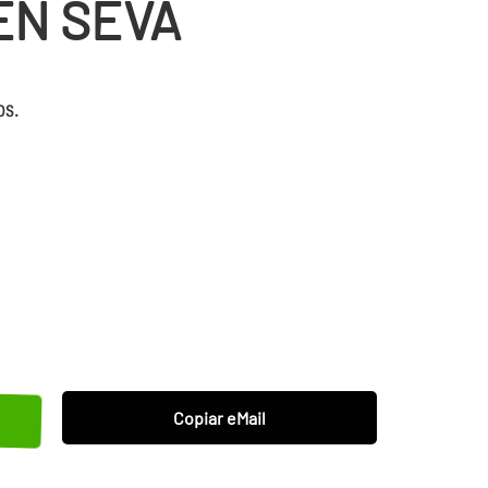
EN SEVA
os.
Copiar eMail