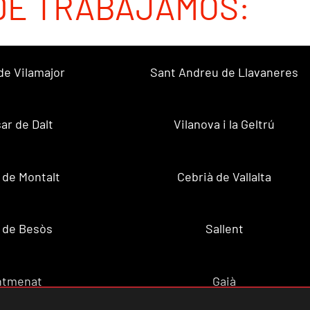
DE TRABAJAMOS:
de Vilamajor
Sant Andreu de Llavaneres
sar de Dalt
Vilanova i la Geltrú
 de Montalt
Cebrià de Vallalta
 de Besòs
Sallent
ntmenat
Gaià