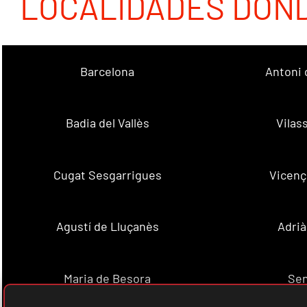
LOCALIDADES DON
Barcelona
Antoni 
Badia del Vallès
Vilas
Cugat Sesgarrigues
Vicenç
Agustí de Lluçanès
Adrià
Maria de Besora
Se