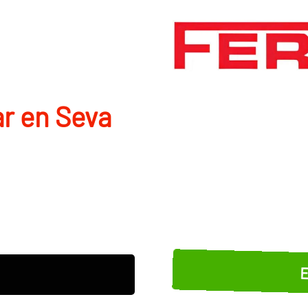
r en Seva
E