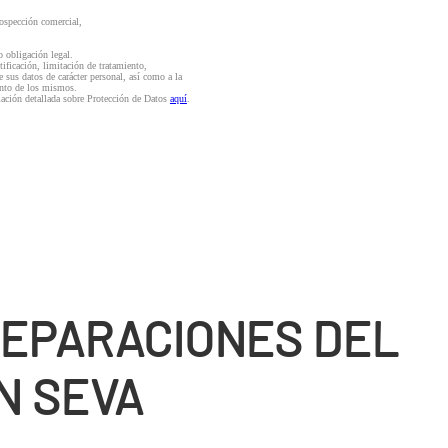
rospección comercial,
o obligación legal.
ctificación, limitación de tratamiento,
e sus datos de carácter personal, así como a la
iento de los mismos.
mación detallada sobre Protección de Datos
aquí
.
REPARACIONES DEL
N SEVA