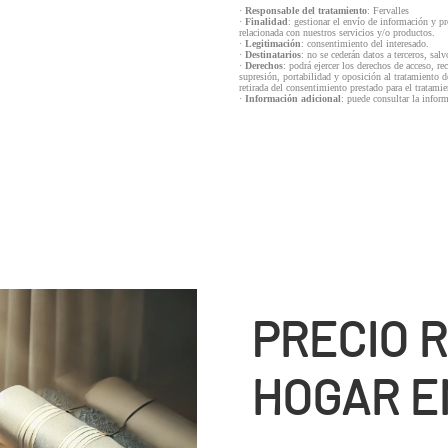
·
Responsable del tratamiento
: Fervalles
·
Finalidad
: gestionar el envío de información y p
relacionada con nuestros servicios y/o productos.
·
Legitimación
: consentimiento del interesado.
·
Destinatarios
: no se cederán datos a terceros, salv
·
Derechos
: podrá ejercer los derechos de acceso, re
supresión, portabilidad y oposición al tratamiento d
retirada del consentimiento prestado para el tratam
·
Información adicional
: puede consultar la infor
PRECIO 
HOGAR E