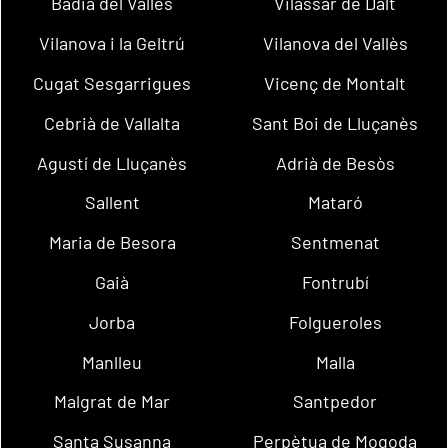
Badia del Vallès
Vilassar de Dalt
Vilanova i la Geltrú
Vilanova del Vallès
Cugat Sesgarrigues
Vicenç de Montalt
Cebrià de Vallalta
Sant Boi de Lluçanès
Agustí de Lluçanès
Adrià de Besòs
Sallent
Mataró
Maria de Besora
Sentmenat
Gaià
Fontrubí
Jorba
Folgueroles
Manlleu
Malla
Malgrat de Mar
Santpedor
Santa Susanna
Perpètua de Mogoda