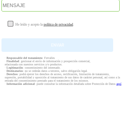
He leído y acepto la
política de privacidad
.
·
Responsable del tratamiento
: Fervalles
·
Finalidad
: gestionar el envío de información y prospección comercial,
relacionada con nuestros servicios y/o productos.
·
Legitimación
: consentimiento del interesado.
·
Destinatarios
: no se cederán datos a terceros, salvo obligación legal.
·
Derechos
: podrá ejercer los derechos de acceso, rectificación, limitación de tratamiento,
supresión, portabilidad y oposición al tratamiento de sus datos de carácter personal, así como a la
retirada del consentimiento prestado para el tratamiento de los mismos.
·
Información adicional
: puede consultar la información detallada sobre Protección de Datos
aquí
.