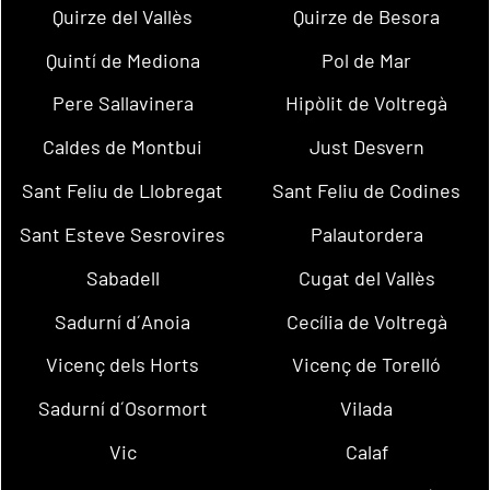
Quirze del Vallès
Quirze de Besora
Quintí de Mediona
Pol de Mar
Pere Sallavinera
Hipòlit de Voltregà
Caldes de Montbui
Just Desvern
Sant Feliu de Llobregat
Sant Feliu de Codines
Sant Esteve Sesrovires
Palautordera
Sabadell
Cugat del Vallès
Sadurní d´Anoia
Cecília de Voltregà
Vicenç dels Horts
Vicenç de Torelló
Sadurní d´Osormort
Vilada
Vic
Calaf