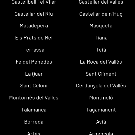
Castellbell i el Vilar
Castellar del Vallès
Castellar del Riu
Castellar de n´Hug
Matadepera
Masquefa
Els Prats de Rei
Tiana
Terrassa
Teià
Fe del Penedès
La Roca del Vallès
La Quar
Sant Climent
Sant Celoni
Cerdanyola del Vallès
Montornès del Vallès
Montmeló
Talamanca
Tagamanent
Borredà
Avià
Artés
Argençola