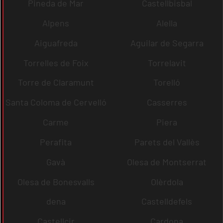
Pineda de Mar
Castellbisbal
Alpens
Alella
Aiguafreda
Aguilar de Segarra
Torrelles de Foix
Torrelavit
Torre de Claramunt
Torelló
Santa Coloma de Cervelló
Casserres
Carme
Piera
Perafita
Parets del Vallès
Gavà
Olesa de Montserrat
Olesa de Bonesvalls
Olèrdola
dena
Castelldefels
Castellcir
Cardona