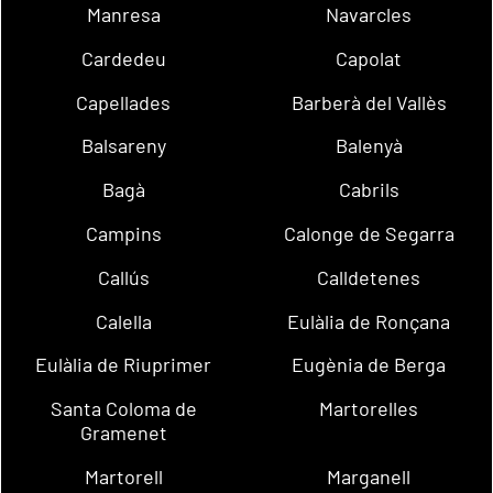
Manresa
Navarcles
Cardedeu
Capolat
Capellades
Barberà del Vallès
Balsareny
Balenyà
Bagà
Cabrils
Campins
Calonge de Segarra
Callús
Calldetenes
Calella
Eulàlia de Ronçana
Eulàlia de Riuprimer
Eugènia de Berga
Santa Coloma de
Martorelles
Gramenet
Martorell
Marganell