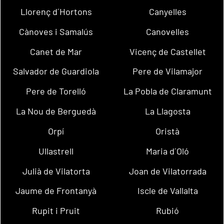
Llorenç d´Hortons
Canyelles
Cànoves i Samalús
Canovelles
Canet de Mar
Vicenç de Castellet
Salvador de Guardiola
Pere de Vilamajor
Pere de Torelló
La Pobla de Claramunt
La Nou de Berguedà
La Llagosta
Orpí
Oristà
Ullastrell
Maria d´Oló
Julià de Vilatorta
Joan de Vilatorrada
Jaume de Frontanyà
Iscle de Vallalta
Rupit i Pruit
Rubió