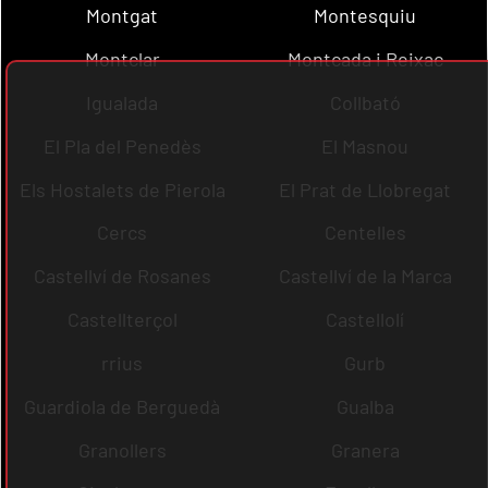
Montgat
Montesquiu
Montclar
Montcada i Reixac
Igualada
Collbató
El Pla del Penedès
El Masnou
Els Hostalets de Pierola
El Prat de Llobregat
Cercs
Centelles
Castellví de Rosanes
Castellví de la Marca
Castellterçol
Castellolí
rrius
Gurb
Guardiola de Berguedà
Gualba
Granollers
Granera