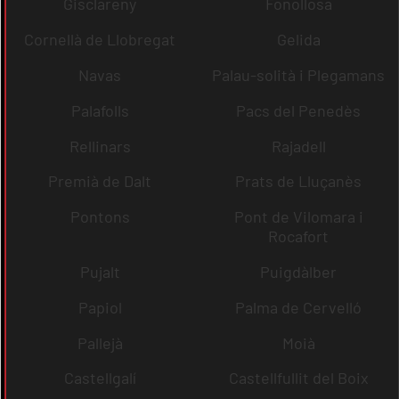
Gisclareny
Fonollosa
Cornellà de Llobregat
Gelida
Navas
Palau-solità i Plegamans
Palafolls
Pacs del Penedès
Rellinars
Rajadell
Premià de Dalt
Prats de Lluçanès
Pontons
Pont de Vilomara i
Rocafort
Pujalt
Puigdàlber
Papiol
Palma de Cervelló
Pallejà
Moià
Castellgalí
Castellfullit del Boix