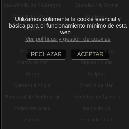
Castellfollit de Riubregós
Castellet i la Gornal
Castell de l´Areny
Puig-reig
Utilizamos solamente la cookie esencial y
básica para el funcionamiento mínimo de esta
Begues
Gallifa
web.
Ver políticas y gestión de cookies
Sora
Mediona
Argentona
Arenys de Munt
RECHAZAR
ACEPTAR
Arenys de Mar
Bigues i Riells
Berga
Bellprat
Cabrera d´Anoia
Premià de Mar
Monistrol de Montserrat
Monistrol de Calders
Mollet del Vallès
Molins de Rei
Polinyà
Pobla de Lillet