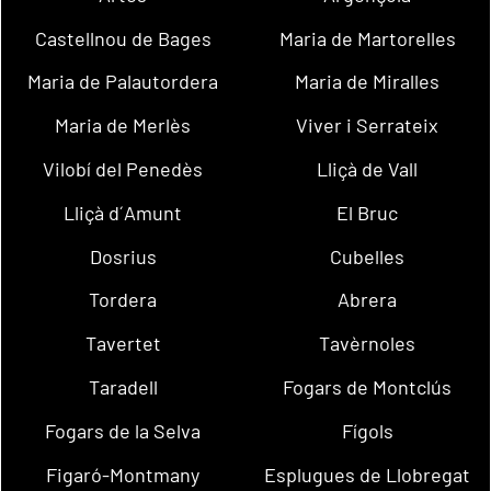
Castellnou de Bages
Maria de Martorelles
Maria de Palautordera
Maria de Miralles
Maria de Merlès
Viver i Serrateix
Vilobí del Penedès
Lliçà de Vall
Lliçà d´Amunt
El Bruc
Dosrius
Cubelles
Tordera
Abrera
Tavertet
Tavèrnoles
Taradell
Fogars de Montclús
Fogars de la Selva
Fígols
Figaró-Montmany
Esplugues de Llobregat