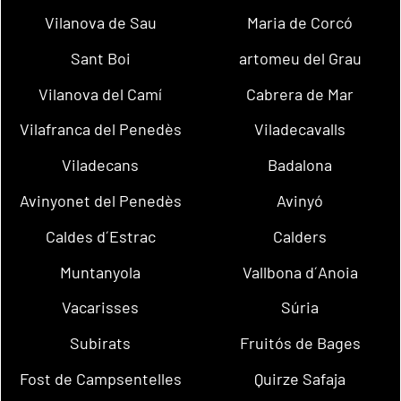
Vilanova de Sau
Maria de Corcó
Sant Boi
artomeu del Grau
Vilanova del Camí
Cabrera de Mar
Vilafranca del Penedès
Viladecavalls
Viladecans
Badalona
Avinyonet del Penedès
Avinyó
Caldes d´Estrac
Calders
Muntanyola
Vallbona d´Anoia
Vacarisses
Súria
Subirats
Fruitós de Bages
Fost de Campsentelles
Quirze Safaja