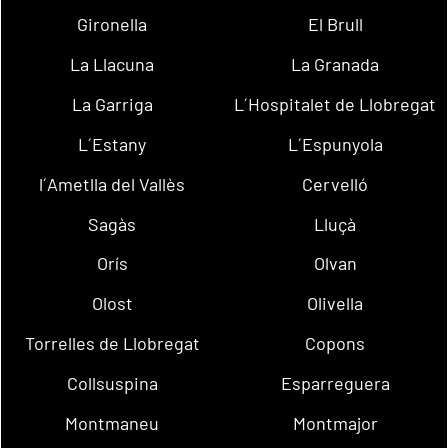
Gironella
El Brull
La Llacuna
La Granada
La Garriga
L´Hospitalet de Llobregat
L´Estany
L´Espunyola
l´Ametlla del Vallès
Cervelló
Sagàs
Lluçà
Orís
Olvan
Olost
Olivella
Torrelles de Llobregat
Copons
Collsuspina
Esparreguera
Montmaneu
Montmajor