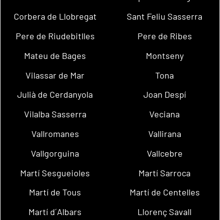
Corbera de Llobregat
Sant Feliu Sasserra
Pere de Riudebitlles
Pere de Ribes
Mateu de Bages
Montseny
Vilassar de Mar
Tona
Julià de Cerdanyola
Joan Despí
Vilalba Sasserra
Veciana
Vallromanes
Vallirana
Vallgorguina
Vallcebre
Martí Sesgueioles
Martí Sarroca
Martí de Tous
Martí de Centelles
Martí d´Albars
Llorenç Savall