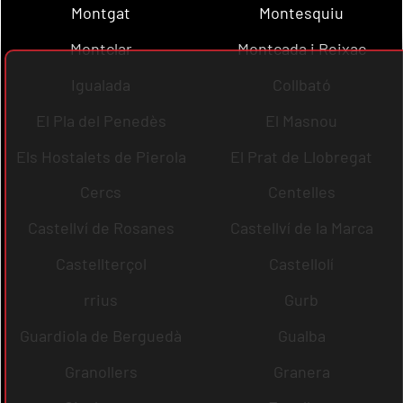
Montgat
Montesquiu
Montclar
Montcada i Reixac
Igualada
Collbató
El Pla del Penedès
El Masnou
Els Hostalets de Pierola
El Prat de Llobregat
Cercs
Centelles
Castellví de Rosanes
Castellví de la Marca
Castellterçol
Castellolí
rrius
Gurb
Guardiola de Berguedà
Gualba
Granollers
Granera