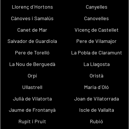
Llorenç d´Hortons
Canyelles
Cànoves i Samalús
Canovelles
Canet de Mar
Vicenç de Castellet
Salvador de Guardiola
Pere de Vilamajor
Pere de Torelló
La Pobla de Claramunt
La Nou de Berguedà
La Llagosta
Orpí
Oristà
Ullastrell
Maria d´Oló
Julià de Vilatorta
Joan de Vilatorrada
Jaume de Frontanyà
Iscle de Vallalta
Rupit i Pruit
Rubió