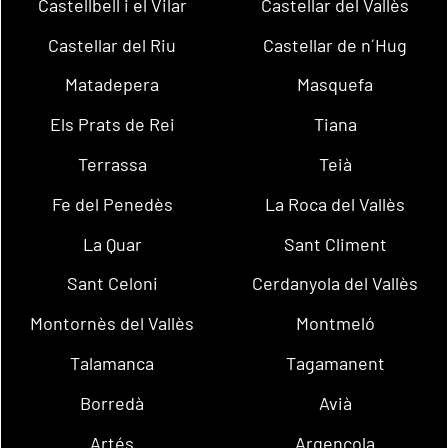
Castellbell i el Vilar
Castellar del Vallès
Castellar del Riu
Castellar de n´Hug
Matadepera
Masquefa
Els Prats de Rei
Tiana
Terrassa
Teià
Fe del Penedès
La Roca del Vallès
La Quar
Sant Climent
Sant Celoni
Cerdanyola del Vallès
Montornès del Vallès
Montmeló
Talamanca
Tagamanent
Borredà
Avià
Artés
Argençola