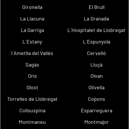
Gironella
El Brull
La Llacuna
La Granada
La Garriga
L´Hospitalet de Llobregat
L´Estany
L´Espunyola
l´Ametlla del Vallès
Cervelló
Sagàs
Lluçà
Orís
Olvan
Olost
Olivella
Torrelles de Llobregat
Copons
Collsuspina
Esparreguera
Montmaneu
Montmajor