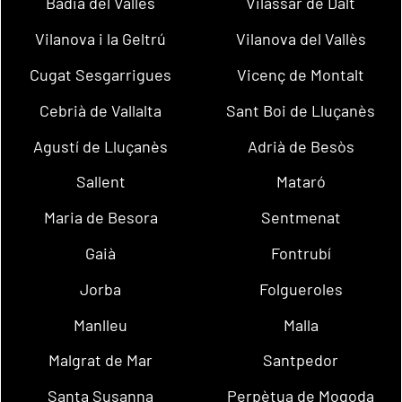
Badia del Vallès
Vilassar de Dalt
Vilanova i la Geltrú
Vilanova del Vallès
Cugat Sesgarrigues
Vicenç de Montalt
Cebrià de Vallalta
Sant Boi de Lluçanès
Agustí de Lluçanès
Adrià de Besòs
Sallent
Mataró
Maria de Besora
Sentmenat
Gaià
Fontrubí
Jorba
Folgueroles
Manlleu
Malla
Malgrat de Mar
Santpedor
Santa Susanna
Perpètua de Mogoda