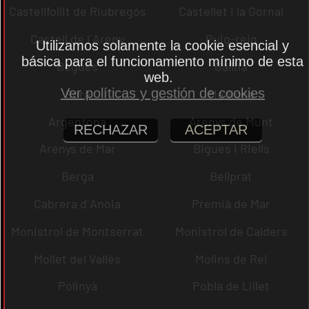
Castellfollit de Riubregós
Castellet i la Gornal
Castell de l´Areny
Puig-reig
Utilizamos solamente la cookie esencial y
básica para el funcionamiento mínimo de esta
Begues
Gallifa
web.
Ver políticas y gestión de cookies
Sora
Mediona
Argentona
Arenys de Munt
RECHAZAR
ACEPTAR
Arenys de Mar
Bigues i Riells
Berga
Bellprat
Cabrera d´Anoia
Premià de Mar
Monistrol de Montserrat
Monistrol de Calders
Mollet del Vallès
Molins de Rei
Polinyà
Pobla de Lillet