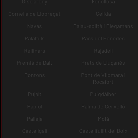
Gisclareny
Fonollosa
Cornellà de Llobregat
Gelida
Navas
Palau-solità i Plegamans
Palafolls
Pacs del Penedès
Rellinars
Rajadell
Premià de Dalt
Prats de Lluçanès
Pontons
Pont de Vilomara i
Rocafort
Pujalt
Puigdàlber
Papiol
Palma de Cervelló
Pallejà
Moià
Castellgalí
Castellfullit del Boix