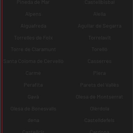
Pineda de Mar
Castellbisbal
Alpens
Alella
Aiguafreda
Aguilar de Segarra
Torrelles de Foix
Torrelavit
Torre de Claramunt
Torelló
Santa Coloma de Cervelló
Casserres
Carme
Piera
Perafita
Parets del Vallès
Gavà
Olesa de Montserrat
Olesa de Bonesvalls
Olèrdola
dena
Castelldefels
Castellcir
Cardona