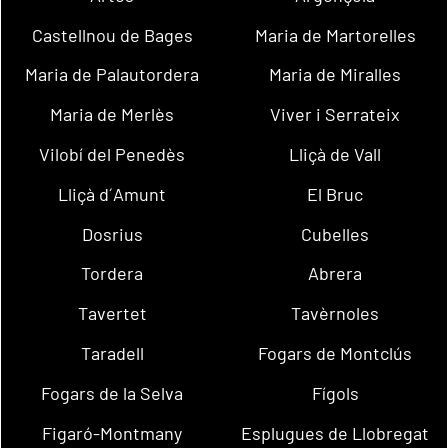
Castellnou de Bages
Maria de Martorelles
Maria de Palautordera
Maria de Miralles
Maria de Merlès
Viver i Serrateix
Vilobí del Penedès
Lliçà de Vall
Lliçà d´Amunt
El Bruc
Dosrius
Cubelles
Tordera
Abrera
Tavertet
Tavèrnoles
Taradell
Fogars de Montclús
Fogars de la Selva
Fígols
Figaró-Montmany
Esplugues de Llobregat