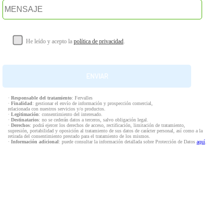
He leído y acepto la
política de privacidad
.
·
Responsable del tratamiento
: Fervalles
·
Finalidad
: gestionar el envío de información y prospección comercial,
relacionada con nuestros servicios y/o productos.
·
Legitimación
: consentimiento del interesado.
·
Destinatarios
: no se cederán datos a terceros, salvo obligación legal.
·
Derechos
: podrá ejercer los derechos de acceso, rectificación, limitación de tratamiento,
supresión, portabilidad y oposición al tratamiento de sus datos de carácter personal, así como a la
retirada del consentimiento prestado para el tratamiento de los mismos.
·
Información adicional
: puede consultar la información detallada sobre Protección de Datos
aquí
.