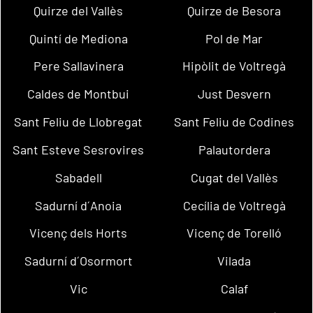
Quirze del Vallès
Quirze de Besora
Quintí de Mediona
Pol de Mar
Pere Sallavinera
Hipòlit de Voltregà
Caldes de Montbui
Just Desvern
Sant Feliu de Llobregat
Sant Feliu de Codines
Sant Esteve Sesrovires
Palautordera
Sabadell
Cugat del Vallès
Sadurní d´Anoia
Cecília de Voltregà
Vicenç dels Horts
Vicenç de Torelló
Sadurní d´Osormort
Vilada
Vic
Calaf