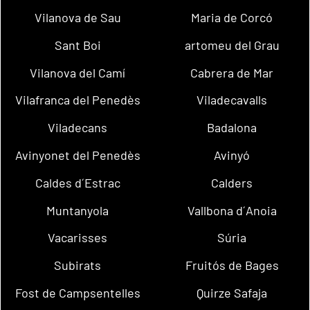
Vilanova de Sau
Maria de Corcó
Sant Boi
artomeu del Grau
Vilanova del Camí
Cabrera de Mar
Vilafranca del Penedès
Viladecavalls
Viladecans
Badalona
Avinyonet del Penedès
Avinyó
Caldes d´Estrac
Calders
Muntanyola
Vallbona d´Anoia
Vacarisses
Súria
Subirats
Fruitós de Bages
Fost de Campsentelles
Quirze Safaja