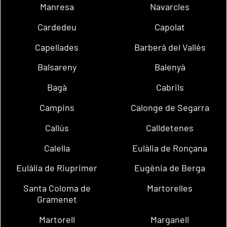
Manresa
Navarcles
Cardedeu
Capolat
Capellades
Barberà del Vallès
Balsareny
Balenyà
Bagà
Cabrils
Campins
Calonge de Segarra
Callús
Calldetenes
Calella
Eulàlia de Ronçana
Eulàlia de Riuprimer
Eugènia de Berga
Santa Coloma de
Martorelles
Gramenet
Martorell
Marganell