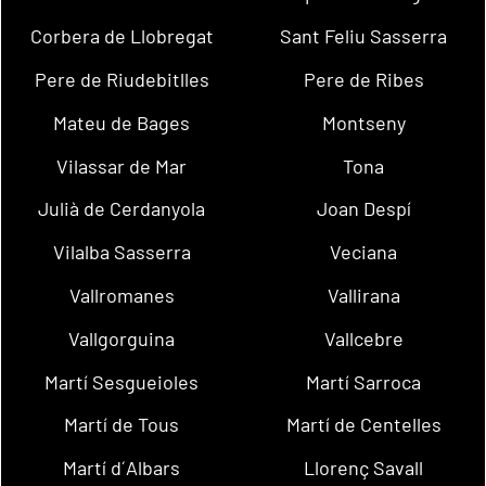
Corbera de Llobregat
Sant Feliu Sasserra
Pere de Riudebitlles
Pere de Ribes
Mateu de Bages
Montseny
Vilassar de Mar
Tona
Julià de Cerdanyola
Joan Despí
Vilalba Sasserra
Veciana
Vallromanes
Vallirana
Vallgorguina
Vallcebre
Martí Sesgueioles
Martí Sarroca
Martí de Tous
Martí de Centelles
Martí d´Albars
Llorenç Savall