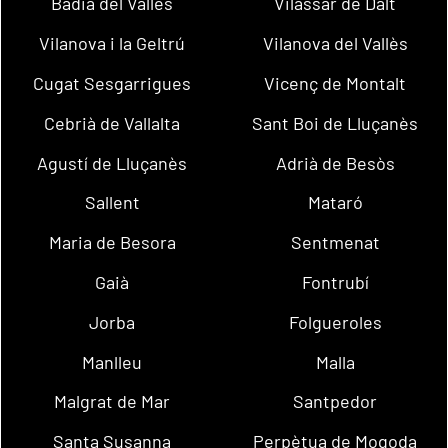
Badia del Vallès
Vilassar de Dalt
Vilanova i la Geltrú
Vilanova del Vallès
Cugat Sesgarrigues
Vicenç de Montalt
Cebrià de Vallalta
Sant Boi de Lluçanès
Agustí de Lluçanès
Adrià de Besòs
Sallent
Mataró
Maria de Besora
Sentmenat
Gaià
Fontrubí
Jorba
Folgueroles
Manlleu
Malla
Malgrat de Mar
Santpedor
Santa Susanna
Perpètua de Mogoda