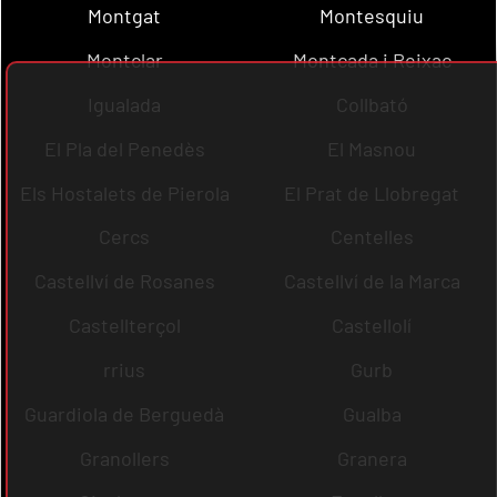
Montgat
Montesquiu
Montclar
Montcada i Reixac
Igualada
Collbató
El Pla del Penedès
El Masnou
Els Hostalets de Pierola
El Prat de Llobregat
Cercs
Centelles
Castellví de Rosanes
Castellví de la Marca
Castellterçol
Castellolí
rrius
Gurb
Guardiola de Berguedà
Gualba
Granollers
Granera