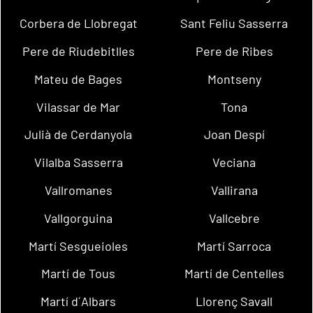
Corbera de Llobregat
Sant Feliu Sasserra
Pere de Riudebitlles
Pere de Ribes
Mateu de Bages
Montseny
Vilassar de Mar
Tona
Julià de Cerdanyola
Joan Despí
Vilalba Sasserra
Veciana
Vallromanes
Vallirana
Vallgorguina
Vallcebre
Martí Sesgueioles
Martí Sarroca
Martí de Tous
Martí de Centelles
Martí d´Albars
Llorenç Savall