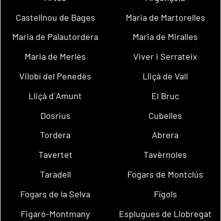
Castellnou de Bages
Maria de Martorelles
Maria de Palautordera
Maria de Miralles
Maria de Merlès
Viver i Serrateix
Vilobí del Penedès
Lliçà de Vall
Lliçà d´Amunt
El Bruc
Dosrius
Cubelles
Tordera
Abrera
Tavertet
Tavèrnoles
Taradell
Fogars de Montclús
Fogars de la Selva
Fígols
Figaró-Montmany
Esplugues de Llobregat