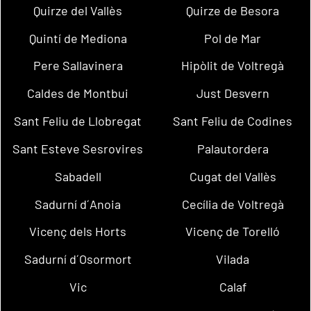
Quirze del Vallès
Quirze de Besora
Quintí de Mediona
Pol de Mar
Pere Sallavinera
Hipòlit de Voltregà
Caldes de Montbui
Just Desvern
Sant Feliu de Llobregat
Sant Feliu de Codines
Sant Esteve Sesrovires
Palautordera
Sabadell
Cugat del Vallès
Sadurní d´Anoia
Cecília de Voltregà
Vicenç dels Horts
Vicenç de Torelló
Sadurní d´Osormort
Vilada
Vic
Calaf