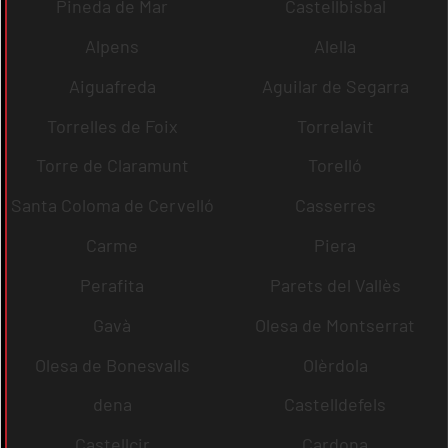
Pineda de Mar
Castellbisbal
Alpens
Alella
Aiguafreda
Aguilar de Segarra
Torrelles de Foix
Torrelavit
Torre de Claramunt
Torelló
Santa Coloma de Cervelló
Casserres
Carme
Piera
Perafita
Parets del Vallès
Gavà
Olesa de Montserrat
Olesa de Bonesvalls
Olèrdola
dena
Castelldefels
Castellcir
Cardona