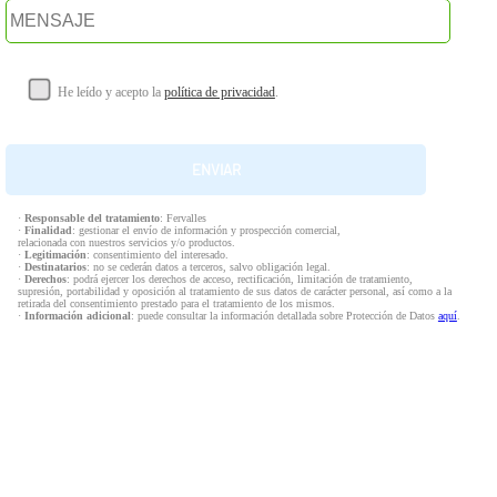
He leído y acepto la
política de privacidad
.
·
Responsable del tratamiento
: Fervalles
·
Finalidad
: gestionar el envío de información y prospección comercial,
relacionada con nuestros servicios y/o productos.
·
Legitimación
: consentimiento del interesado.
·
Destinatarios
: no se cederán datos a terceros, salvo obligación legal.
·
Derechos
: podrá ejercer los derechos de acceso, rectificación, limitación de tratamiento,
supresión, portabilidad y oposición al tratamiento de sus datos de carácter personal, así como a la
retirada del consentimiento prestado para el tratamiento de los mismos.
·
Información adicional
: puede consultar la información detallada sobre Protección de Datos
aquí
.