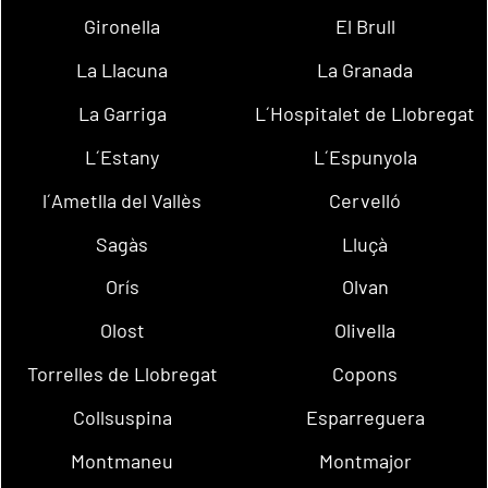
Gironella
El Brull
La Llacuna
La Granada
La Garriga
L´Hospitalet de Llobregat
L´Estany
L´Espunyola
l´Ametlla del Vallès
Cervelló
Sagàs
Lluçà
Orís
Olvan
Olost
Olivella
Torrelles de Llobregat
Copons
Collsuspina
Esparreguera
Montmaneu
Montmajor