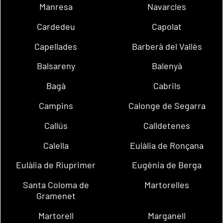
Manresa
Navarcles
Cardedeu
Capolat
Capellades
Barberà del Vallès
Balsareny
Balenyà
Bagà
Cabrils
Campins
Calonge de Segarra
Callús
Calldetenes
Calella
Eulàlia de Ronçana
Eulàlia de Riuprimer
Eugènia de Berga
Santa Coloma de
Martorelles
Gramenet
Martorell
Marganell