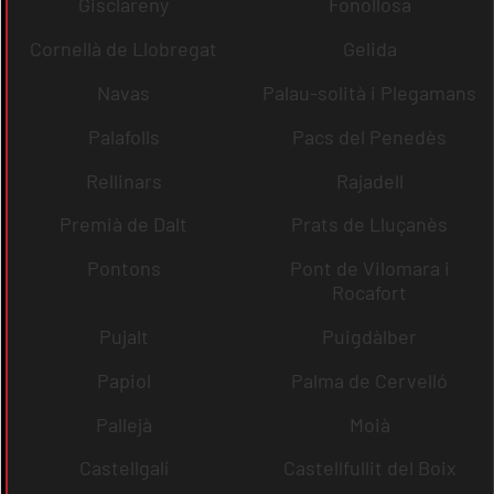
Gisclareny
Fonollosa
Cornellà de Llobregat
Gelida
Navas
Palau-solità i Plegamans
Palafolls
Pacs del Penedès
Rellinars
Rajadell
Premià de Dalt
Prats de Lluçanès
Pontons
Pont de Vilomara i
Rocafort
Pujalt
Puigdàlber
Papiol
Palma de Cervelló
Pallejà
Moià
Castellgalí
Castellfullit del Boix