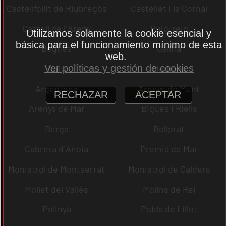
Castellfollit de Riubregós
Castellet i la Gornal
Castell de l´Areny
Puig-reig
Utilizamos solamente la cookie esencial y
básica para el funcionamiento mínimo de esta
Begues
Gallifa
web.
Ver políticas y gestión de cookies
Sora
Mediona
Argentona
Arenys de Munt
RECHAZAR
ACEPTAR
Arenys de Mar
Bigues i Riells
Berga
Bellprat
Cabrera d´Anoia
Premià de Mar
Monistrol de Montserrat
Monistrol de Calders
Mollet del Vallès
Molins de Rei
Polinyà
Pobla de Lillet