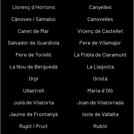
Llorenç d´Hortons
Canyelles
Cànoves i Samalús
Canovelles
Canet de Mar
Vicenç de Castellet
Salvador de Guardiola
Pere de Vilamajor
Pere de Torelló
La Pobla de Claramunt
La Nou de Berguedà
La Llagosta
Orpí
Oristà
Ullastrell
Maria d´Oló
Julià de Vilatorta
Joan de Vilatorrada
Jaume de Frontanyà
Iscle de Vallalta
Rupit i Pruit
Rubió