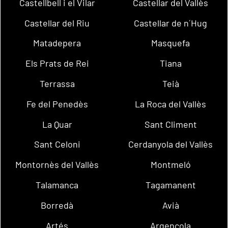
Castellbell i el Vilar
Castellar del Vallès
Castellar del Riu
Castellar de n´Hug
Matadepera
Masquefa
Els Prats de Rei
Tiana
Terrassa
Teià
Fe del Penedès
La Roca del Vallès
La Quar
Sant Climent
Sant Celoni
Cerdanyola del Vallès
Montornès del Vallès
Montmeló
Talamanca
Tagamanent
Borredà
Avià
Artés
Argençola