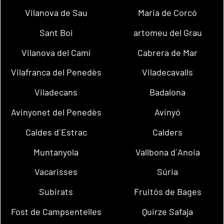
Vilanova de Sau
Maria de Corcó
Sant Boi
artomeu del Grau
Vilanova del Camí
Cabrera de Mar
Vilafranca del Penedès
Viladecavalls
Viladecans
Badalona
Avinyonet del Penedès
Avinyó
Caldes d´Estrac
Calders
Muntanyola
Vallbona d´Anoia
Vacarisses
Súria
Subirats
Fruitós de Bages
Fost de Campsentelles
Quirze Safaja