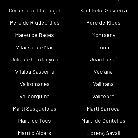
Corbera de Llobregat
Sant Feliu Sasserra
Pere de Riudebitlles
Pere de Ribes
Mateu de Bages
Montseny
Vilassar de Mar
Tona
Julià de Cerdanyola
Joan Despí
Vilalba Sasserra
Veciana
Vallromanes
Vallirana
Vallgorguina
Vallcebre
Martí Sesgueioles
Martí Sarroca
Martí de Tous
Martí de Centelles
Martí d´Albars
Llorenç Savall