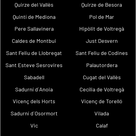
Quirze del Vallès
Quirze de Besora
Quintí de Mediona
Pol de Mar
Pere Sallavinera
Hipòlit de Voltregà
Caldes de Montbui
Just Desvern
Sant Feliu de Llobregat
Sant Feliu de Codines
Sant Esteve Sesrovires
Palautordera
Sabadell
Cugat del Vallès
Sadurní d´Anoia
Cecília de Voltregà
Vicenç dels Horts
Vicenç de Torelló
Sadurní d´Osormort
Vilada
Vic
Calaf