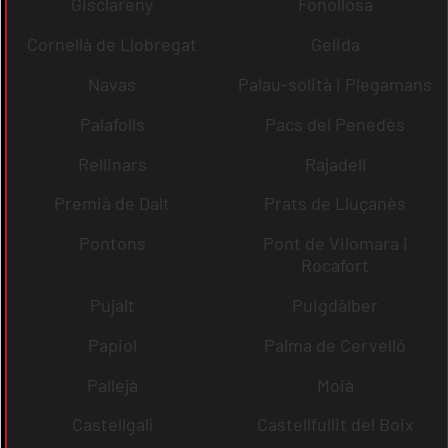
Gisclareny
Fonollosa
Cornellà de Llobregat
Gelida
Navas
Palau-solità i Plegamans
Palafolls
Pacs del Penedès
Rellinars
Rajadell
Premià de Dalt
Prats de Lluçanès
Pontons
Pont de Vilomara i
Rocafort
Pujalt
Puigdàlber
Papiol
Palma de Cervelló
Pallejà
Moià
Castellgalí
Castellfullit del Boix