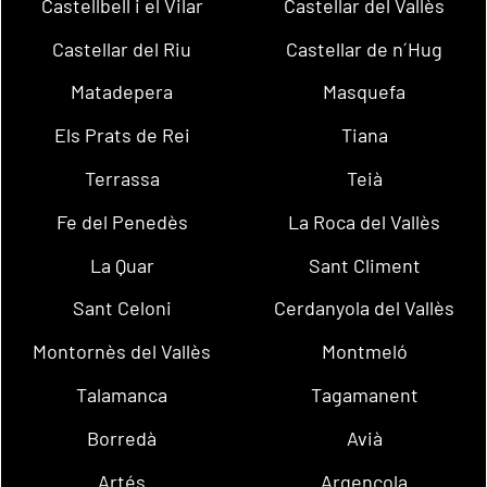
Castellbell i el Vilar
Castellar del Vallès
Castellar del Riu
Castellar de n´Hug
Matadepera
Masquefa
Els Prats de Rei
Tiana
Terrassa
Teià
Fe del Penedès
La Roca del Vallès
La Quar
Sant Climent
Sant Celoni
Cerdanyola del Vallès
Montornès del Vallès
Montmeló
Talamanca
Tagamanent
Borredà
Avià
Artés
Argençola