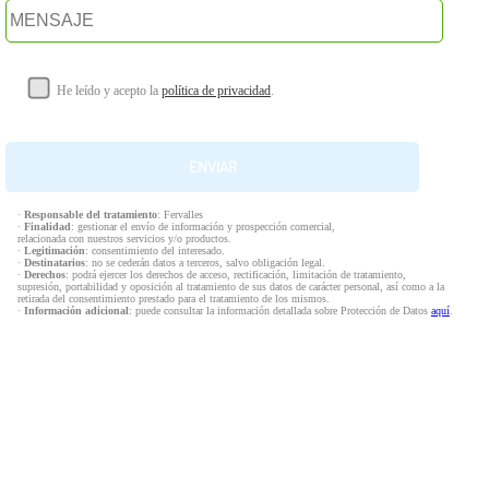
He leído y acepto la
política de privacidad
.
·
Responsable del tratamiento
: Fervalles
·
Finalidad
: gestionar el envío de información y prospección comercial,
relacionada con nuestros servicios y/o productos.
·
Legitimación
: consentimiento del interesado.
·
Destinatarios
: no se cederán datos a terceros, salvo obligación legal.
·
Derechos
: podrá ejercer los derechos de acceso, rectificación, limitación de tratamiento,
supresión, portabilidad y oposición al tratamiento de sus datos de carácter personal, así como a la
retirada del consentimiento prestado para el tratamiento de los mismos.
·
Información adicional
: puede consultar la información detallada sobre Protección de Datos
aquí
.