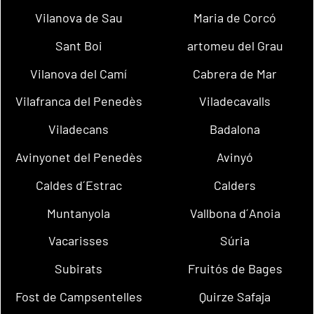
Vilanova de Sau
Maria de Corcó
Sant Boi
artomeu del Grau
Vilanova del Camí
Cabrera de Mar
Vilafranca del Penedès
Viladecavalls
Viladecans
Badalona
Avinyonet del Penedès
Avinyó
Caldes d´Estrac
Calders
Muntanyola
Vallbona d´Anoia
Vacarisses
Súria
Subirats
Fruitós de Bages
Fost de Campsentelles
Quirze Safaja