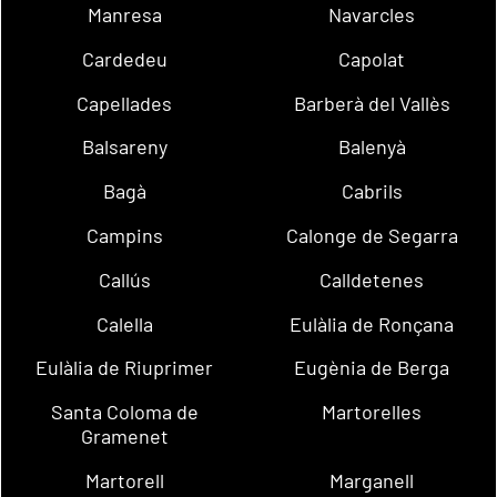
Manresa
Navarcles
Cardedeu
Capolat
Capellades
Barberà del Vallès
Balsareny
Balenyà
Bagà
Cabrils
Campins
Calonge de Segarra
Callús
Calldetenes
Calella
Eulàlia de Ronçana
Eulàlia de Riuprimer
Eugènia de Berga
Santa Coloma de
Martorelles
Gramenet
Martorell
Marganell