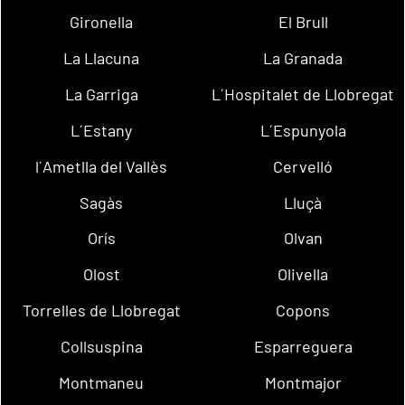
Gironella
El Brull
La Llacuna
La Granada
La Garriga
L´Hospitalet de Llobregat
L´Estany
L´Espunyola
l´Ametlla del Vallès
Cervelló
Sagàs
Lluçà
Orís
Olvan
Olost
Olivella
Torrelles de Llobregat
Copons
Collsuspina
Esparreguera
Montmaneu
Montmajor