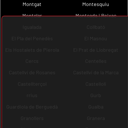
Montgat
Montesquiu
Montclar
Montcada i Reixac
Igualada
Collbató
El Pla del Penedès
El Masnou
Els Hostalets de Pierola
El Prat de Llobregat
Cercs
Centelles
Castellví de Rosanes
Castellví de la Marca
Castellterçol
Castellolí
rrius
Gurb
Guardiola de Berguedà
Gualba
Granollers
Granera