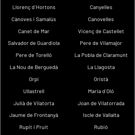
Llorenç d´Hortons
Canyelles
Cànoves i Samalús
Canovelles
Canet de Mar
Vicenç de Castellet
Salvador de Guardiola
Pere de Vilamajor
Pere de Torelló
La Pobla de Claramunt
La Nou de Berguedà
La Llagosta
Orpí
Oristà
Ullastrell
Maria d´Oló
Julià de Vilatorta
Joan de Vilatorrada
Jaume de Frontanyà
Iscle de Vallalta
Rupit i Pruit
Rubió