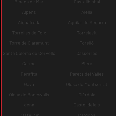
Pineda de Mar
Castellbisbal
Alpens
Alella
Aiguafreda
Aguilar de Segarra
Torrelles de Foix
Torrelavit
Torre de Claramunt
Torelló
Santa Coloma de Cervelló
Casserres
Carme
Piera
Perafita
Parets del Vallès
Gavà
Olesa de Montserrat
Olesa de Bonesvalls
Olèrdola
dena
Castelldefels
Castellcir
Cardona