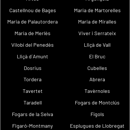
Castellnou de Bages
Maria de Martorelles
Maria de Palautordera
Maria de Miralles
Maria de Merlès
Viver i Serrateix
Vilobí del Penedès
Lliçà de Vall
Lliçà d´Amunt
El Bruc
Dosrius
Cubelles
Tordera
Abrera
Tavertet
Tavèrnoles
Taradell
Fogars de Montclús
Fogars de la Selva
Fígols
Figaró-Montmany
Esplugues de Llobregat