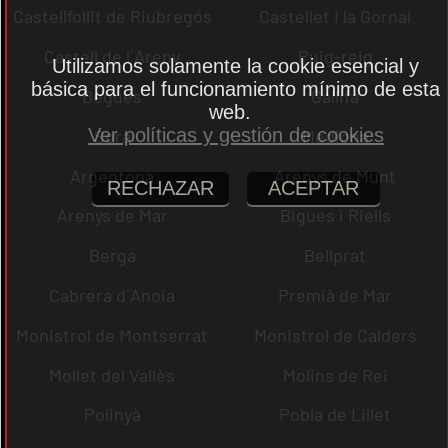
Castellfollit de Riubregós
Castellet i la Gornal
Castell de l´Areny
Puig-reig
Utilizamos solamente la cookie esencial y
básica para el funcionamiento mínimo de esta
Begues
Gallifa
web.
Ver políticas y gestión de cookies
Sora
Mediona
Argentona
Arenys de Munt
RECHAZAR
ACEPTAR
Arenys de Mar
Bigues i Riells
Berga
Bellprat
Cabrera d´Anoia
Premià de Mar
Monistrol de Montserrat
Monistrol de Calders
Mollet del Vallès
Molins de Rei
Polinyà
Pobla de Lillet