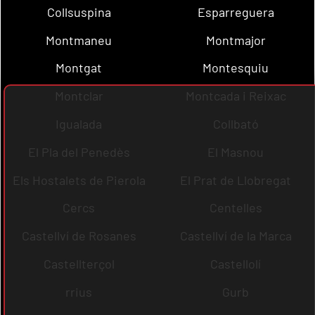
Collsuspina
Esparreguera
Montmaneu
Montmajor
Montgat
Montesquiu
Montclar
Montcada i Reixac
Igualada
Collbató
El Pla del Penedès
El Masnou
Els Hostalets de Pierola
El Prat de Llobregat
Cercs
Centelles
Castellví de Rosanes
Castellví de la Marca
Castellterçol
Castellolí
rrius
Gurb