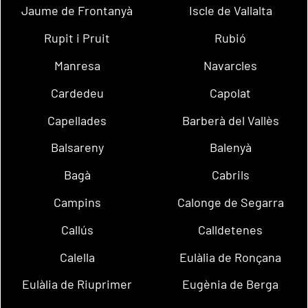
Jaume de Frontanyà
Iscle de Vallalta
Rupit i Pruit
Rubió
Manresa
Navarcles
Cardedeu
Capolat
Capellades
Barberà del Vallès
Balsareny
Balenyà
Bagà
Cabrils
Campins
Calonge de Segarra
Callús
Calldetenes
Calella
Eulàlia de Ronçana
Eulàlia de Riuprimer
Eugènia de Berga