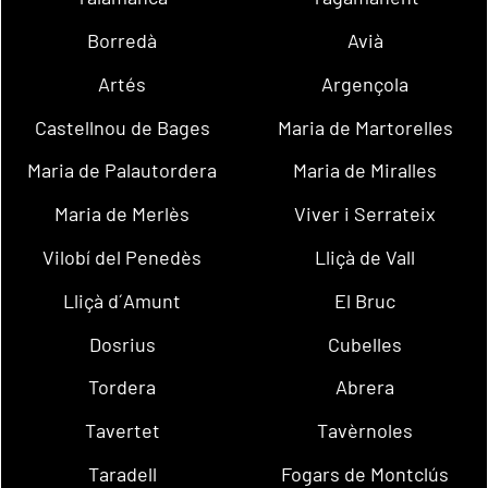
Borredà
Avià
Artés
Argençola
Castellnou de Bages
Maria de Martorelles
Maria de Palautordera
Maria de Miralles
Maria de Merlès
Viver i Serrateix
Vilobí del Penedès
Lliçà de Vall
Lliçà d´Amunt
El Bruc
Dosrius
Cubelles
Tordera
Abrera
Tavertet
Tavèrnoles
Taradell
Fogars de Montclús