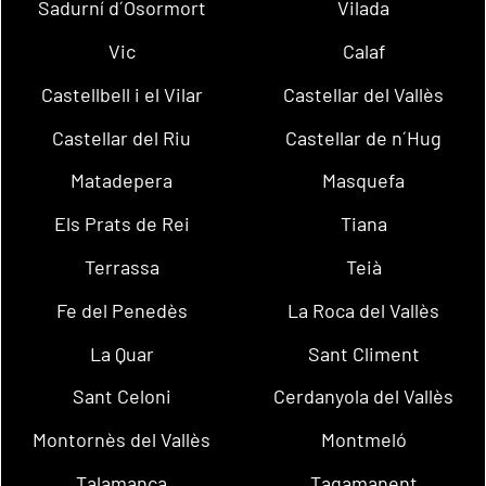
Sadurní d´Osormort
Vilada
Vic
Calaf
Castellbell i el Vilar
Castellar del Vallès
Castellar del Riu
Castellar de n´Hug
Matadepera
Masquefa
Els Prats de Rei
Tiana
Terrassa
Teià
Fe del Penedès
La Roca del Vallès
La Quar
Sant Climent
Sant Celoni
Cerdanyola del Vallès
Montornès del Vallès
Montmeló
Talamanca
Tagamanent