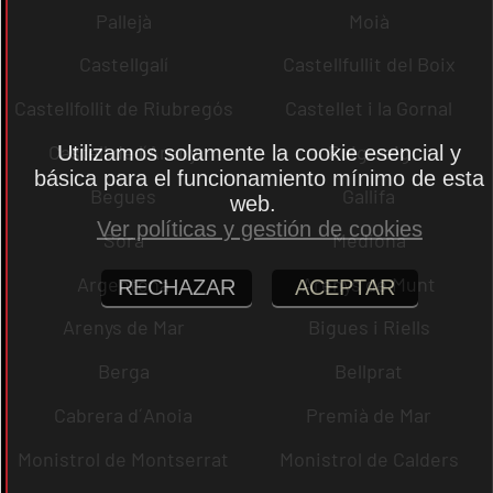
Pallejà
Moià
Castellgalí
Castellfullit del Boix
Castellfollit de Riubregós
Castellet i la Gornal
Castell de l´Areny
Puig-reig
Utilizamos solamente la cookie esencial y
básica para el funcionamiento mínimo de esta
Begues
Gallifa
web.
Ver políticas y gestión de cookies
Sora
Mediona
Argentona
Arenys de Munt
RECHAZAR
ACEPTAR
Arenys de Mar
Bigues i Riells
Berga
Bellprat
Cabrera d´Anoia
Premià de Mar
Monistrol de Montserrat
Monistrol de Calders