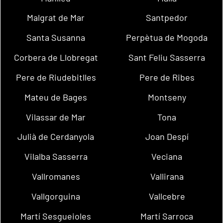
Malgrat de Mar
Santpedor
Santa Susanna
Perpètua de Mogoda
Corbera de Llobregat
Sant Feliu Sasserra
Pere de Riudebitlles
Pere de Ribes
Mateu de Bages
Montseny
Vilassar de Mar
Tona
Julià de Cerdanyola
Joan Despí
Vilalba Sasserra
Veciana
Vallromanes
Vallirana
Vallgorguina
Vallcebre
Martí Sesgueioles
Martí Sarroca