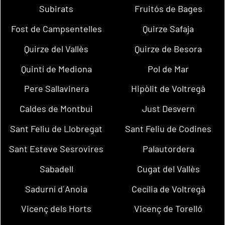
Subirats
Fruitós de Bages
Fost de Campsentelles
Quirze Safaja
Quirze del Vallès
Quirze de Besora
Quintí de Mediona
Pol de Mar
Pere Sallavinera
Hipòlit de Voltregà
Caldes de Montbui
Just Desvern
Sant Feliu de Llobregat
Sant Feliu de Codines
Sant Esteve Sesrovires
Palautordera
Sabadell
Cugat del Vallès
Sadurní d´Anoia
Cecília de Voltregà
Vicenç dels Horts
Vicenç de Torelló