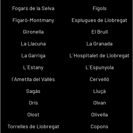
Fogars de la Selva
Fígols
Figaró-Montmany
Esplugues de Llobregat
Gironella
El Brull
La Llacuna
La Granada
La Garriga
L´Hospitalet de Llobregat
L´Estany
L´Espunyola
l´Ametlla del Vallès
Cervelló
Sagàs
Lluçà
Orís
Olvan
Olost
Olivella
Torrelles de Llobregat
Copons