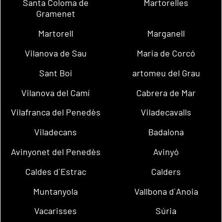
Santa Coloma de
Martorelles
Gramenet
Martorell
Marganell
Vilanova de Sau
Maria de Corcó
Sant Boi
artomeu del Grau
Vilanova del Camí
Cabrera de Mar
Vilafranca del Penedès
Viladecavalls
Viladecans
Badalona
Avinyonet del Penedès
Avinyó
Caldes d´Estrac
Calders
Muntanyola
Vallbona d´Anoia
Vacarisses
Súria