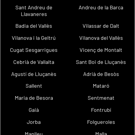
Sant Andreu de
Andreu de la Barca
Llavaneres
Badia del Vallès
Vilassar de Dalt
Vilanova i la Geltrú
Vilanova del Vallès
Cugat Sesgarrigues
Vicenç de Montalt
Cebrià de Vallalta
Sant Boi de Lluçanès
Agustí de Lluçanès
Adrià de Besòs
Sallent
Mataró
Maria de Besora
Sentmenat
Gaià
Fontrubí
Jorba
Folgueroles
Manlleu
Malla