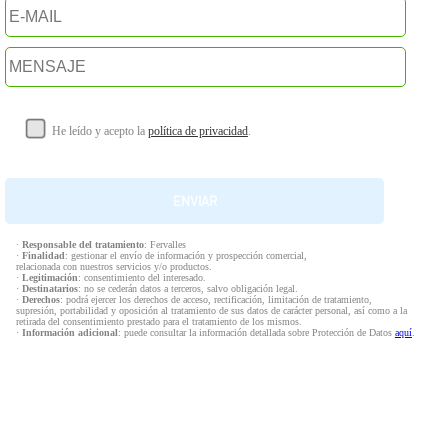
He leído y acepto la
política de privacidad
.
·
Responsable del tratamiento
: Fervalles
·
Finalidad
: gestionar el envío de información y prospección comercial,
relacionada con nuestros servicios y/o productos.
·
Legitimación
: consentimiento del interesado.
·
Destinatarios
: no se cederán datos a terceros, salvo obligación legal.
·
Derechos
: podrá ejercer los derechos de acceso, rectificación, limitación de tratamiento,
supresión, portabilidad y oposición al tratamiento de sus datos de carácter personal, así como a la
retirada del consentimiento prestado para el tratamiento de los mismos.
·
Información adicional
: puede consultar la información detallada sobre Protección de Datos
aquí
.