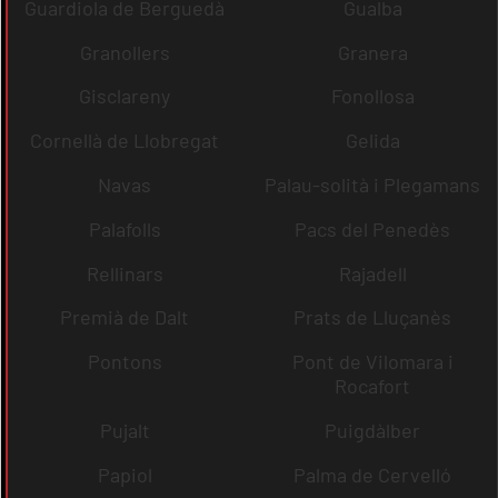
Guardiola de Berguedà
Gualba
Granollers
Granera
Gisclareny
Fonollosa
Cornellà de Llobregat
Gelida
Navas
Palau-solità i Plegamans
Palafolls
Pacs del Penedès
Rellinars
Rajadell
Premià de Dalt
Prats de Lluçanès
Pontons
Pont de Vilomara i
Rocafort
Pujalt
Puigdàlber
Papiol
Palma de Cervelló