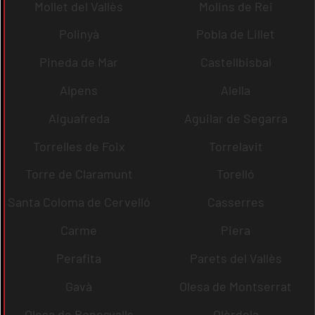
Mollet del Vallès
Molins de Rei
Polinyà
Pobla de Lillet
Pineda de Mar
Castellbisbal
Alpens
Alella
Aiguafreda
Aguilar de Segarra
Torrelles de Foix
Torrelavit
Torre de Claramunt
Torelló
Santa Coloma de Cervelló
Casserres
Carme
Piera
Perafita
Parets del Vallès
Gavà
Olesa de Montserrat
Olesa de Bonesvalls
Olèrdola